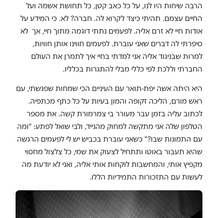
הרבה שיחות היו לנו, על כל כאב קטן, כל תחושת אשמה ועל
החיים עצמם. תהיתי כיצד לקרוא לה. חברה? לא. כי המידע על
אודות חיי לא זרם אליה. לפעמים נתתי דוגמה מתוך חיי, אך לא
סיפרתי לה דברים שאני עוברת. לפעמים חווינו אותן חוויות,
למרות שבניגוד אליה אני למדתי בחיי איך לתמרן את העולם
החברתי וללכת לפי כללי מבלי להתגרות בכלליו.
היא היתה אשה יפת-תואר עם העיניים הכי שמחות שפגשתי, עם
ראש מורם, הליכה זקופה והמון בעיות על כל כתף מכתפיה.
לכתוב עליה בזמן עבר מעורר בי צמרמורת קשה. את מספר
הטלפון שלה אני מתקשה למחוק מהנייד, ולבי שואל לפתע: "ומה
עם התמונות שבו?" כשאני עוברת בכביש יש לי לפעמים הרגשה
שהיא תעבור באוטו ותתחיל לצעוק את שמי, כל צלצול מחסוי
מקפיץ אותי, והמחשבות לוקחות אותי אליה, ואני לא יודעת מה
לעשות עם התזכורות התמידיות הללו.