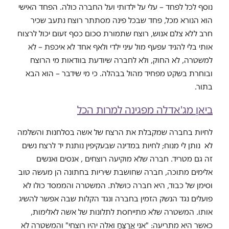
נוסף לכל לפחד – עלי על ילדותי ועל החברה כולה. הפחד האישי
הוא הנורא מכל, פחד שבכל פינה מסתתר רוצח נתעב שכיר
חרב ללא צלם אנוש, רוצח שתמורת סכום כסף זעום יכול לרצוח
אותי בלי להניד עפעף מול עיני ילדי ולאף אחד לא איכפת – לא
למשטרה, לא החוק, ולא לחברה שיודעת בוודאות מי הרוצח
ובוחרת בשקט מפחיד מהול בבהלה. כי מי שידבר – הוא הבא
בתור.
ביאן מג'אדלה מפגינה למרות הכל
לחיות בחברה שמקבלת את הרצח של אשה בסלחנות והשלמה
לא נותן לי מנוח; לחיות במדינה שבעקיפין נותנת יד לרצח נשים
זה גם מטריד. חברה שלא מוקיעה רוצחים , אנסים ואנשים
אלימים מתוכה, חברה שחושבת שיריות בחתונה הן מעשה טוב
וסימן של כבוד, היא חברה כושלת. המשטרה והממסד כולו לא
פועלים נגד הנשק הזמין בחברה ונגד הקלות שבה אפשר להשיג
אותו. המשטרה שלא מתייחסת לתלונות של אשה לאלימות,
כאשר היא מתריעה: "אני אֲרַצֵּחַ ואלה יהיו רוצחי" והמשטרה לא