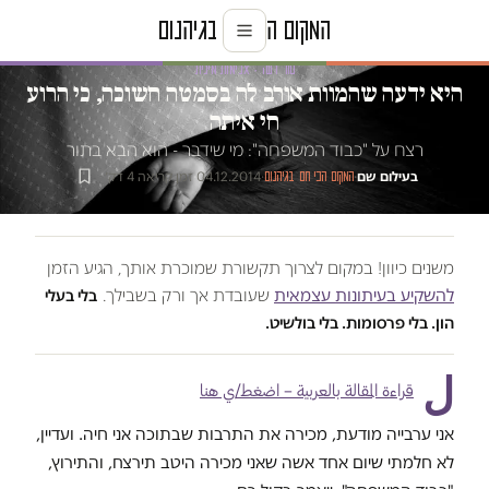
טור דעה · אלימות מינית
היא ידעה שהמוות אורב לה בסמטה חשוכה, כי הרוע
חי איתה
רצח על "כבוד המשפחה": מי שידבר - הוא הבא בתור
בעילום שם
·
·
04.12.2014
·
זמן קריאה 4 דק׳
המקום הכי חם בגיהנום
משנים כיוון! במקום לצרוך תקשורת שמוכרת אותך, הגיע הזמן
להשקיע בעיתונות עצמאית
שעובדת אך ורק בשבילך.
בלי בעלי
הון. בלי פרסומות. בלי בולשיט.
ل
قراءة المقالة بالعربية – اضغط/ي هنا
אני ערבייה מודעת, מכירה את התרבות שבתוכה אני חיה. ועדיין,
לא חלמתי שיום אחד אשה שאני מכירה היטב תירצח, והתירוץ,