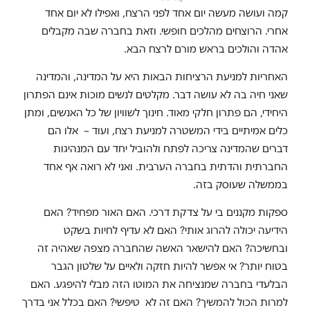
קמה ועושה מעשה יום אחד לפני הרצח, ואפילו לא יום אחד
אחרי. הרוצחים מהלכים חופשי. וזאת בחברה שבה מקבלים
אהדה והולכים בראש מורם לרצח הבא.
האחריות למניעת הרציחות הבאות היא על המדינה, והמדינה
שאני חיה בה לא עושה דבר. מקלטים לנשים מוכות אינם הפתרון
היחידי, הם פתרון חלקי מאוד. חינוך לשוויון של כל האנשים, ומתן
כלים אמיתיים בידי המשטרה למניעת רצח, ועוד – אלו הם
דברים שהמדינה צריכה לפתח ולהוביל יחד עם המנהיגות
החברתית והדתית בחברה הערבית. ואני לא רואה אף אחד
בממשלה שעוסק בזה.
ספקות מקננים בי על צדקת דרכי. האם האור מפחיד? האם
הידיעה יכולה להרוג אותי? האם לא עדיף לחיות בשקט
ובחשיכה? האם להישאר האשה שהחברה מצפה שאהיה זה
בטוח יותר? אי אפשר להיות חזקה ולאיים על שלטון הגבר
הבלעדי בחברה שמנציחה את המוטו הזה מבלי להיפגע. האם
למרות הכול להמשיך? האם זה לא טיפשי? האם בכלל אני בדרך