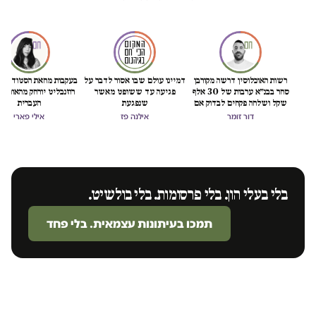
רשות האוכלוסין דרשה מקורבן
דמיינו עולם שבו אסור לדבר על
בעקבות מחאת הסטודנטיו
סחר בבנ״א ערבות של 30 אלף
פגיעה עד ששופט מאשר
רוזנבליט יורחק מהאוניבר
שקל ושלחה פקחים לבדוק אם
שנפגעת
העברית
"חזרה לזנות"
דור זומר
אילנה פז
אילי פארי
בלי בעלי הון. בלי פרסומות. בלי בולשיט.
תמכו בעיתונות עצמאית. בלי פחד