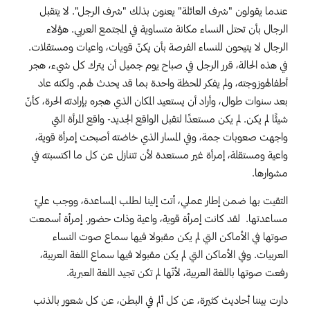
عندما يقولون "شرف العائلة" يعنون بذلك "شرف الرجل". لا يتقبل
الرجال بأن تحتل النساء مكانة متساوية في المجتمع العربي. هؤلاء
الرجال لا يتيحون للنساء الفرصة بأن يكنّ قويات، واعيات ومستقلات.
في هذه الحالة، قرر الرجل في صباح يوم جميل أن يترك كل شيء، هجر
أطفالهوزوجته، ولم يفكر للحظة واحدة بما قد يحدث لهم. ولكنه عاد
بعد سنوات طوال، وأراد أن يستعيد المكان الذي هجره بإرادته الحرة، كأنّ
شيئًا لم يكن. لم يكن مستعدًا لتقبل الواقع الجديد- واقع المرأة التي
واجهت صعوبات جمة، وفي المسار الذي خاضته أصبحت إمرأة قوية،
واعية ومستقلة، إمرأة غير مستعدة لأن تتنازل عن كل ما اكتسبته في
مشوارها.
التقيت بها ضمن إطار عملي، أتت إلينا لطلب المساعدة، ووجب عليّ
مساعدتها. لقد كانت إمرأة قوية، واعية وذات حضور. إمرأة أسمعت
صوتها في الأماكن التي لم يكن مقبولا فيها سماع صوت النساء
العربيات. وفي الأماكن التي لم يكن مقبولا فيها سماع اللغة العربية،
رفعت صوتها باللغة العربية، لأنّها لم تكن تجيد اللغة العبرية.
دارت بيننا أحاديث كثيرة، عن كل ألم في البطن، عن كل شعور بالذنب