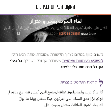
טור דעה · русский / English / عربى
لقاء الموت بفخر واعتزاز
القتل على خلفية "شرف العائلة": من يجرأ على الكلام سيكون التالي في الدور
מנהל האתר
·
·
04.12.2014
·
זמן קריאה 4 דק׳
המקום הכי חם בגיהנום
משנים כיוון! במקום לצרוך תקשורת שמוכרת אותך, הגיע הזמן
להשקיע בעיתונות עצמאית
שעובדת אך ורק בשבילך.
בלי בעלי
הון. בלי פרסומות. בלי בולשיט.
ל
קריאת הטקסט בעברית
أنا إمرأة عربية واعية وأعرف ثقافة المجتمع الذي أعيش فيه. مع ذلك، لم
أتوقع أنّ إحدى النساء اللاتي أعرفهن جيّدًا ستقتل يومًا ما، وأنّ
الذريعة، "شرف العائلة"، ستقال بصوت عال.