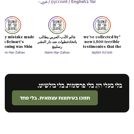
עוד בрусский / English / عربى ›
"we’ve collected by
عالم الأدب العربي يطالب
only mistake made
now 1,500 terrible
باتخاذخطوات ضد دار النشر
on Beinart’s
testimonies that the
رسلينغ
stioning was Shin
Bet’s lie
mind cannot digest"
מערכת המקום
Haim Har-Zahav
Haim Har-Zahav
בלי בעלי הון. בלי פרסומות. בלי בולשיט.
תמכו בעיתונות עצמאית. בלי פחד