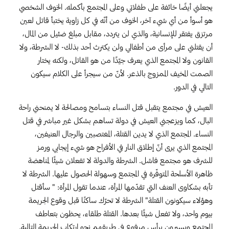
يجعلني أيضًا خائفة على طفلاتي وعلى المجتمع بأكمله. الخوف الشخصي
هو أسوأ من أي شيء آخر، الخوف من أنّه في كل زاوية يختبأ قاتل لعين
مرتزق يفتقر للإنسانية، والذي لن يتردد، مقابل مبلغ ضئيل من المال،
أن يقتلني على مرأى من أطفالي ولن يكترث أحد بذلك- لا الشرطة، ولا
القانون ولا المجتمع الذي يعرف جيّدًا من هو القاتل، ولكنه يختار
الصمت المخيف الممزوج بالذعر. لأنّ من سيجرأ على الكلام سيكون
التالي في الدور.
العيش في مجتمع يتقبل قتل النساء بتسامح ومصالحة لا يمنحني راحة
البال، كما ويزعجني العيش في دولة تساهم بشكل غير مباشر في قتل
النساء. المجتمع الذي لا يدين القتلة، المغتصبين والرجال العنيفين،
المجتمع الذي يرى أنّ إطلاق النار في الأفراح هو شيء إيجابي ورمز
للشرف هو مجتمع فاشل. الشرطة والدولة لا تفعلان شيئًا لمناهضة
ظاهرة الأسلحة المتوفّرة في المجتمع وسهولة الحصول عليها. الشرطة لا
تأبه بشكاوى العنف التي تقدّمها المرأة، عندما تقول المرأة: " سأقتل
وهؤلاء سيكونون القتلة" الشرطة لا تحرّك ساكنًا قبل وقوع الجريمة
بيوم واحد، ولا تفعل شيئًا بعدها. القتلة طلقاء، يحظون بتعاطف
المجتمع ويسيرون برأس مرفوع في طريقهم نحو ارتكاب الجريمة التالية.