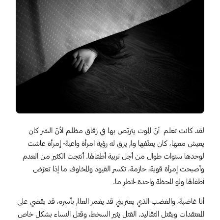
لقد كانت تعلم أنّ الموت يتربّص بها في زقاق مظلم لأنّ الشر كان
يعيش معها، كان يعنّفها ولم يرق له رؤية امرأة واعية- إمرأة عاشت
لوحدها سنوات طوال من أجل تربية أطفالها. أنتجت الكثير من العدم
وأصبحت إمرأة قوية، حازمة، تكسر القيود والمخاوف ما إذا تعرّض
أطفالها ولو للحظة واحدة لخطر ما.
أنا غاضبة، والغضب الذي يعتريني قد يغمر العالم بأسره، قد يقضي على
المعتقدات ويقتل التقاليد. القتل يثير السخط، وقتل النساء بشكل خاص