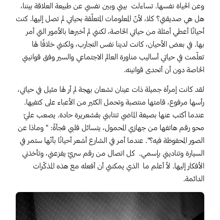
وعن الحياة نفسها. تساءلت بيني وبين نفسي عن طبيعة العلاقة بيننا،
هل هي صديقتي؟ كلا، لأنّ المعلومات المتعلّقة بحياتي لم تصل إليها. كنت
أحيانًا أعطي أمثلة من حياتي الخاصة، لكنني لم أخبرها بالأمور التي أمر
بها. في بعض الأحيان، كانت لدينا نفس التجارب، ولكنني خلافًا لها
تعلّمت في حياتي أساليب مناورة العالم الاجتماعي والسير وفق قوانيني
الخاصة دون أن أتحدى قوانينه.
لقد كانت إمرأة جميلة ذات عينان تشعان بهجة لم أر لها مثيل في حياتي،
رأسها مرفوع، قامتها منتصبة وتحمل الكثير من الأعباء على كتفيها.
عندما أكتب عنها بصيغة الماضي تنتابني بقشعريرة حادة. يصعب عليّ
محو رقم هاتفها من جهازي المحمول، يتسائل قلبي فجأةً: " وماذا عن
الصور المحفوظة فيه؟". عندما أمر في الشارع أشعر أحيانًا بأنّها ستمر في
السيارة وتناديني بإسمي. كل اتصال من رقم سريّ يفزعني، وتأخذني
الأفكار إليها. لأ أعلم ما الذي يمكنني أن أفعله مع هذه المذكّرات
الدائمة.