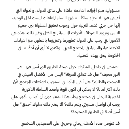
مسؤولية منع الجرائم القادمة ملقاة على عاتق الدولة، والدولة التي
أعيش فيها لا تحرّك ساكنًا. ملاجئ النساء المعنّفات ليست الحل الوحيد،
إنّها حل جزئي فقط. التربية حول وجوب تحقيق المساواة بين جميع
الناس وتزويد الشرطة بالأدوات المناسبة لمنع القتل وغير ذلك- هذه هي
الأمور التي يجب على الدولة تطويرها وتعزيزها بالتعاون مع القيادات
الاجتماعية والدينية في المجتمع العربي. ولكنني لا أرى أن أحدًا ما في
الحكومة يعنى بهذه القضية.
تعشش في داخلي الشكوك حول صحة الطريق التي أسير فيها. هل
النور مخيف؟ هل قد تقتلني المعرفة؟ أليس من الأفضل العيش في
الصمت والظلام؟ هل أبقى المرأة التي تستجيب لتوقعات المجتمع لأنّ
ذلك أكثر آمانا؟ لا يمكن أن أكون قوية وأهدد السلطة الذكورية
الحصرية للرجال في مجتمع يخلّد هذا الشعار دون أن أصاب بأذى. هلي
يجب أن أواصل مسيرتي رغم ذلك؟ ألا يعتبر ذلك سلوك أحمق؟ هل
أسير أصلا في الطريق الصحيحة؟
قد تقوّض هذه الأسئلة إيماني وحريتي على الصعيدين الشخصي