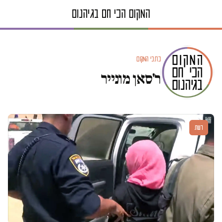
כתבי המקום
ר'סאן מונייר
דעות