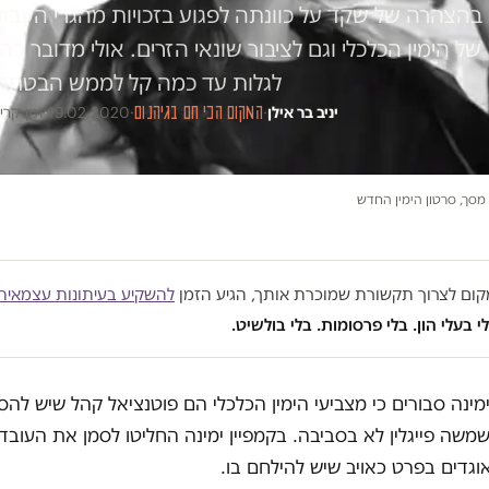
בהצהרה של שקד על כוונתה לפגוע בזכויות מהגרי העבוד
של הימין הכלכלי וגם לציבור שונאי הזרים. אולי מדובר 
לגלות עד כמה קל לממש הבטחה 
יניב בר אילן
·
המקום הכי חם בגיהנום
·
19.02.2020
·
זמן קריאה 
 מסך, סרטון הימין החדש
במקום לצרוך תקשורת שמוכרת אותך, הגיע הזמן
להשקיע בעיתונות עצמאית
י בעלי הון. בלי פרסומות. בלי בולשיט.
מינה סבורים כי מצביעי הימין הכלכלי הם פוטנציאל קהל שיש להס
שמשה פייגלין לא בסביבה. בקמפיין ימינה החליטו לסמן את העובד
גדים בפרט כאויב שיש להילחם בו.