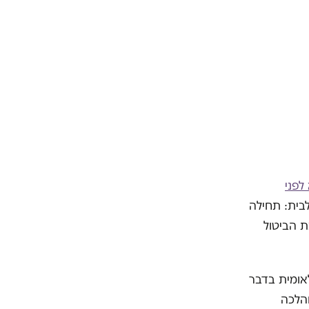
לפני
בית: תחילה
ך להרחיב את הביטול
אומית בדבר
יות, חברתיות ותרבותיות" שאושררה על ידי ממשלת ישראל ב-1991 והלכה