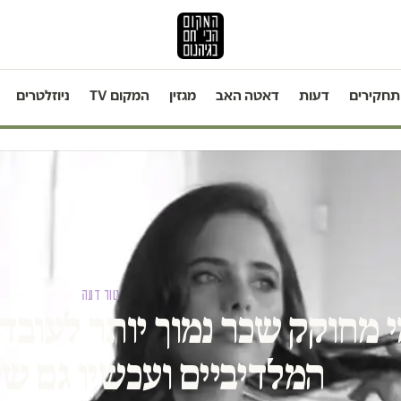
תחקירים
דעות
דאטה האב
מגזין
המקום TV
ניוזלטרים
טור דעה
 מחוקק שכר נמוך יותר לעובדי
המלדיביים ועכשיו גם ש