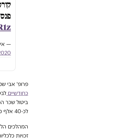
קורס
פנסי
R1z
— איילת שקד ked
 2020
פרופ' אבי שמ
כחודשיים
לבט
לכ-40 אלף מהגרי עבודה בתחומים נוספים.
המהלכים הללו