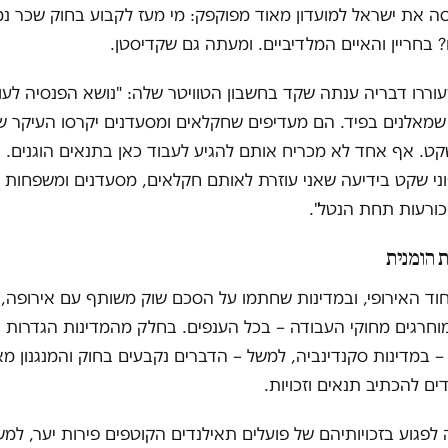
 את ישראל למועדון מאוד מפוקפק: מי מעז לקבוע בחוק שכר נמו
? בחריין והאיים המלדיביים. ומעתה גם שקדיסטן.
ררו דבריה ענתה שקד בחשבון הטוויטר שלה: "נושא הפנסיה לעוב
שמאלנים בפיד. הם מעדיפים שחקלאים ומסעדנים יקרסו העיקר ש
קט. אף אחד לא מכריח אותם להגיע לעבוד כאן בתנאים הוגנים. 
ני שקט בידיעה שאני עוזרת לאותם חקלאים, מסעדנים ומשפחות 
וכורעות תחת הנטל".
 הומנית
וד האירופי, ובמדינות שחתמו על הסכם שוק משותף עם אירופה, 
וחרגים מחוקי העבודה – בכל הענפים. בחלק מהמדינות הגדרות א
– במדינות סקנדינביה, למשל – הדברים נקבעים בחוק והמנגנון מ
דים להכתיב תנאים וזכויות.
לפגוע בזכויותיהם של פועלים תאילנדים הקוטפים פירות יער, למש