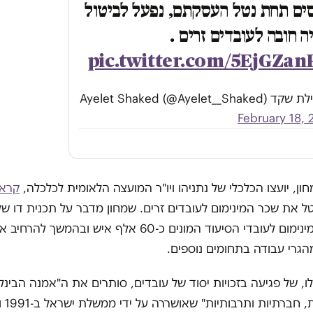
ים תחת נטל העסקתם, נפעל לביטול
ה חובה לעובדים זרים .
pic.twitter.com/5EjGZan
Ayelet Shaked (@Ayelet__Sha)
February 18,
חון, יועצו הכלכלי של נתניהו ויו"ר המועצה הלאומית לכלכלה,
קרא 
ל את שכר המינימום לעובדים זרים. שמחון מדבר על תכנית דו של
ביטול שכר המינימום לעובדי הסיעוד המונים כ-60 אלף איש ובהמש
, של פגיעה בזכויות יסוד של עובדים, סותרים את ה"אמנה הבינל
זכויות כלכל