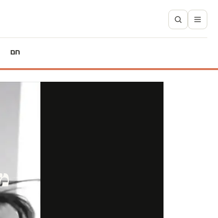
חם
מי