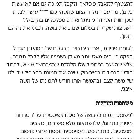
להצטרף למאבק פופלארי ולקבל תמיכה גם אם לא עשית
כלום). מה עם הנזק העצום שמשהי כמו **** עושה לבנות
שכן חוות הטרדה מינית? ואח"כ מפקפקים בהן בגלל
השמצות שקריות בעילום שם… את בושה. תביני את זה עם
הזמן".
לעומת פרידמן, ארז בירנבוים הבעלים של המועדון הגדול
הפקטורי, היה מעט יותר מעודן כשפנינו אליו לקבל תגובה.
אלא שהצצה בפרופיל שלו מלמדת שבפברואר 2016, לכבוד
חודש הכפילים בפייסבוק, שינה את תמונת הפרופיל שלו לזו
של משה קצב, ובהמשך אותו חודש לתמונתו של משה
איבגי.
משתפות ומוחקות
"מפוסט תמים בקבוצה של סטנדאפיסטיות על 'הטרדות
מיניות בתחום', עלו פתאום מלא סיפורים, כואבים
ומזעזעים", כתבה סטנדאפיסטית נוספת אחרי פרסום