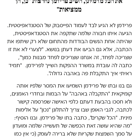
את הכל מדמיונן, השיב פרידמן נחרצות "כן, הן
ממציאות"
פרידמן לא הגיע לבד לעמוד הפייסבוק של הסטנדאפיסטית.
הגיעה איתו חבורה שלמה שתקפה את הסטנדאפיסטית,
שהיתה אחת הנשים הבודדות מהתחום שלא רק שיתפו את
הכתבה, אלא גם הביעו את דעתן בנושא. "לצערי לא את זו
שצריכה לפחד, זה אנחנו שצריכים לפחד מבנות כמוך",
כתבה לה עובדת במשרד ההפקות השייך לפרידמן. "תמיד
ראיתי איך התקבלת פה באהבה גדולה".
גם בנו ובתו של פרידמן השמיעו את המסר שלפיו אותה
קומיקאית "התקבלה באהבה" על הבמות ובחדרי האמנים,
ולא חסכו בהבעת דעתם כלפי האישה שפרסמה קישור
לכתבה, לגבי האופן שבו צריך להתלונן "נכון" על אלימות
מינית. "הכל שקרים", כתבה בתו של פרידמן. ובנו הוסיף:
"מה שהיא עושה זאת הכפשה של תעשייה שלמה ומועדון
על סמך השמצות שקריות שלא ברירה לעומק (כי אין כמו