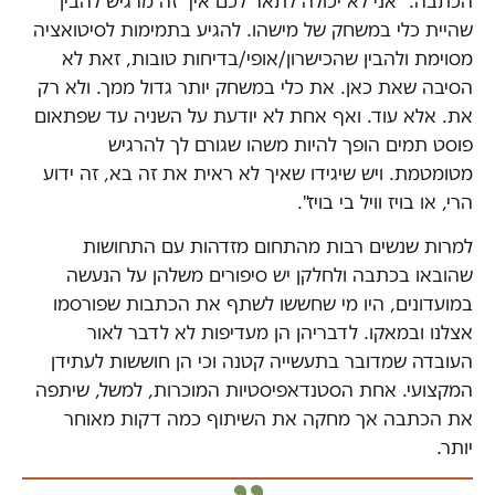
הכתבה. "אני לא יכולה לתאר לכם איך זה מרגיש להבין
שהיית כלי במשחק של מישהו. להגיע בתמימות לסיטואציה
מסוימת ולהבין שהכישרון/אופי/בדיחות טובות, זאת לא
הסיבה שאת כאן. את כלי במשחק יותר גדול ממך. ולא רק
את. אלא עוד. ואף אחת לא יודעת על השניה עד שפתאום
פוסט תמים הופך להיות משהו שגורם לך להרגיש
מטומטמת. ויש שיגידו שאיך לא ראית את זה בא, זה ידוע
הרי, או בויז וויל בי בויז".
למרות שנשים רבות מהתחום מזדהות עם התחושות
שהובאו בכתבה ולחלקן יש סיפורים משלהן על הנעשה
במועדונים, היו מי שחששו לשתף את הכתבות שפורסמו
אצלנו ובמאקו. לדבריהן הן מעדיפות לא לדבר לאור
העובדה שמדובר בתעשייה קטנה וכי הן חוששות לעתידן
המקצועי. אחת הסטנדאפיסטיות המוכרות, למשל, שיתפה
את הכתבה אך מחקה את השיתוף כמה דקות מאוחר
יותר.