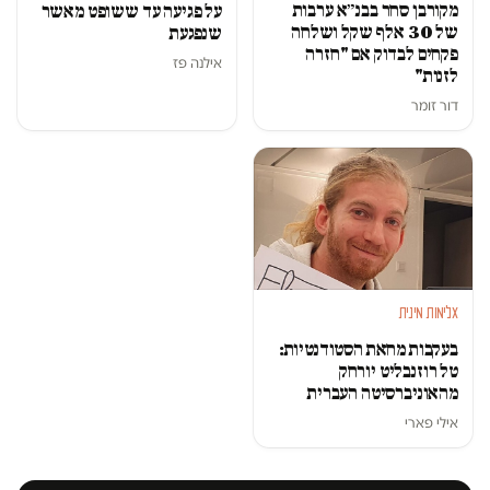
מקורבן סחר בבנ״א ערבות
על פגיעה עד ששופט מאשר
של 30 אלף שקל ושלחה
שנפגעת
פקחים לבדוק אם "חזרה
אילנה פז
לזנות"
דור זומר
אלימות מינית
בעקבות מחאת הסטודנטיות:
טל רוזנבליט יורחק
מהאוניברסיטה העברית
אילי פארי