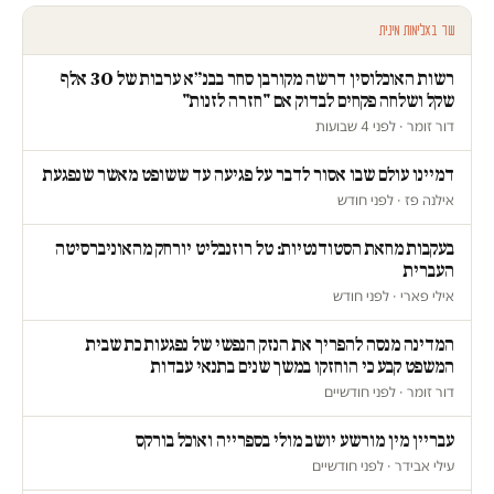
עוד באלימות מינית
רשות האוכלוסין דרשה מקורבן סחר בבנ״א ערבות של 30 אלף
שקל ושלחה פקחים לבדוק אם "חזרה לזנות"
דור זומר · לפני 4 שבועות
דמיינו עולם שבו אסור לדבר על פגיעה עד ששופט מאשר שנפגעת
אילנה פז · לפני חודש
בעקבות מחאת הסטודנטיות: טל רוזנבליט יורחק מהאוניברסיטה
העברית
אילי פארי · לפני חודש
המדינה מנסה להפריך את הנזק הנפשי של נפגעות כת שבית
המשפט קבע כי הוחזקו במשך שנים בתנאי עבדות
דור זומר · לפני חודשיים
עבריין מין מורשע יושב מולי בספרייה ואוכל בורקס
עילי אבידר · לפני חודשיים