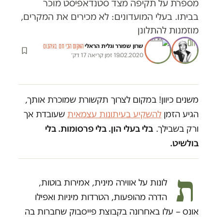
מספרת על תקיפה מצד סטנדאפיסט מוכר
בביתו. בעלי המועדונים: לא מכירים את המקרים,
מוזמנות להתלונן
שרון שפורר
ו
גלית הראלי
·
·
המקום הכי חם בגיהנום
19.02.2020
·
זמן קריאה 17 דק׳
משנים כיוון! במקום לצרוך תקשורת שמוכרת אותך,
הגיע הזמן
להשקיע בעיתונות עצמאית
שעובדת אך
ורק בשבילך.
בלי בעלי הון. בלי פרסומות. בלי
בולשיט.
ת
לונות על אווירה מינית, אמירות בוטות,
הדרה מהופעות, הטרדות מיניות ואפילו
אונס – עלו באחרונה בקבוצת פייסבוק שחברות בה