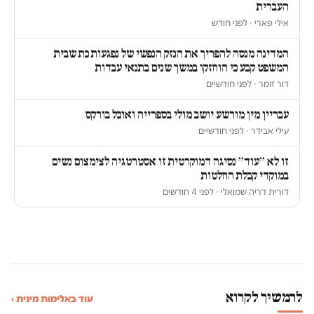
העברית
אילי פארי · לפני חודש
המדינה מנסה להפריך את הנזק הנפשי של נפגעות כת שבית
המשפט קבע כי הוחזקו במשך שנים בתנאי עבדות
דור זומר · לפני חודשיים
עבריין מין מורשע יושב מולי בספרייה ואוכל בורקס
עילי אבידר · לפני חודשיים
זו לא ״עוד״ נסיגה דמוקרטית זו אסטרטגיה לצימצום נשים
במוקדי קבלת החלטות
דורית דריה שמואלי · לפני 4 חודשים
להמשיך לקרוא
עוד באלימות מינית ›