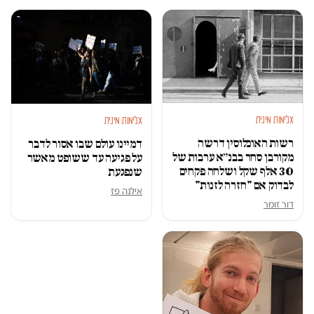
אלימות מינית
אלימות מינית
רשות האוכלוסין דרשה
דמיינו עולם שבו אסור לדבר
מקורבן סחר בבנ״א ערבות של
על פגיעה עד ששופט מאשר
30 אלף שקל ושלחה פקחים
שנפגעת
לבדוק אם "חזרה לזנות"
אילנה פז
דור זומר