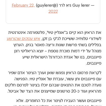
— Guy lerer גיא לרר (@guylerer)
February 22,
2022
את הראיון הוא קיים ב"אונליין טיוי", פלטפורמה אינטרנטית
לשידורי טלוויזיה ששייכת לג'קי בן זקן,
איש עסקים שהורשע
בפלילים בשתי פרשות שונות וריצה מאסר בגינן. הערוץ
מנוהל על ידי דמות מוכרת נוספת – יוצא הריאליטי רונן
פייגנבוים, בנו של אגדת הכדורגל הישראלית שייע
פייגנבוים.
לקראת פרסום הראיון נפגשו שואן ועורך הצינור אדם שפיר
עם פייגנבוים וחן עשור, עובדת של אונליין טיוי. הפגישה
נועדה לסכם את התנאים שבהם יוכלו בצינור לפרסם חלקים
מהראיון ועוד כ-20 סרטונים שמייצגים את הצד של אביטל.
פייגנבוים ועשור העבירו לצינור את כל החומרים. אלא