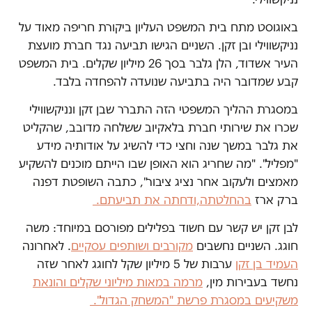
באוגוסט מתח בית המשפט העליון ביקורת חריפה מאוד על
נניקשווילי ובן זקן. השניים הגישו תביעה נגד חברת מועצת
העיר אשדוד, הלן גלבר בסך 26 מיליון שקלים. בית המשפט
קבע שמדובר היה בתביעה שנועדה להפחדה בלבד.
במסגרת ההליך המשפטי הזה התברר שבן זקן ונניקשווילי
שכרו את שירותי חברת בלאקיוב ששלחה מדובב, שהקליט
את גלבר במשך שנה וחצי כדי להשיג על אודותיה מידע
"מפליל". "מה שחריג הוא האופן שבו הייתם מוכנים להשקיע
מאמצים ולעקוב אחר נציג ציבור", כתבה השופטת דפנה
ברק ארז
בהחלטתה,ודחתה את תביעתם.
לבן זקן יש קשר עם חשוד בפלילים מפורסם במיוחד: משה
חוגג. השניים נחשבים
מקורבים ושותפים עסקיים
. לאחרונה
העמיד בן זקן
ערבות של 5 מיליון שקל לחוגג לאחר שזה
נחשד בעבירות מין,
מרמה במאות מיליוני שקלים והונאת
משקיעים במסגרת פרשת "המשחק הגדול".