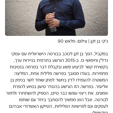
ג'קי בן זקן | צילום: פלאש 90
במקביל, הפך בן זקן לכוכב בבורסה הישראלית עם עסקי
נדל"ן וחיפושי גז. ב-2015 הורשע בתרמית בניירות ערך,
בקשירת קשר לביצוע פשע ובקבלת דבר במרמה בנסיבות
מחמירות. בעודו מסובך בפרשה פלילית אחת, המליצה
המשטרה להעמידו לדין בחשד למתן שוחד לשר בנימין בן
אליעזר. בפרשה הזו הורשע בהסדר טיעון בסיוע להפרת
אמונים. את ריצוי עונשו כבר סיים, הספיק להשתחרר ולחזור
לבורסה. אבל הוא ממשיך להסתבך ביחד עם שותפו
לעסקים וגם לפרשיות הפליליות, הטייקון האשדודי אברהם
נניקשווילי.