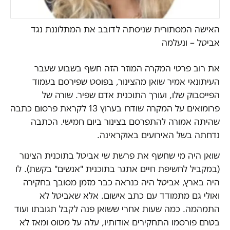
האישה המסתורית שניסתה לדובב את המתלוננת נגד
אביטל – ונעלמה
את רוב פרטי המקרה המוזר הזה חשף בשבוע שעבר
העיתונאי אמיר שואן מהצינור, בפוסט שפירסם בעמוד
הפייסבוק שלו, ועורך התוכנית אדם שפיר. שורה של
פרומואים על המקרה שודרו בערוץ 13 לקראת פרסום כתבה
שהיתה אמורה להתפרסם בצינור ביום חמישי. הכתבה
נדחתה בשל האירועים באוקראינה.
שואן היה מי שחשף את פרשת שי אביטל בתוכנית הצינור
(במקביל לחשיפת חיים אתגר בתוכנית "אנשים" בקשת). לו
היה בארץ, אביטל היה כנראה כבר מזמן מסובך בחקירה
ואולי גם מתמודד עם כתב אישום. אלא שאביטל לא
התמהמה. כמה שעות אחרי ששואן פנה לקבל תגובתו ועוד
בטרם פורסמו התחקירים אודותיו, עלה על מטוס ומאז לא