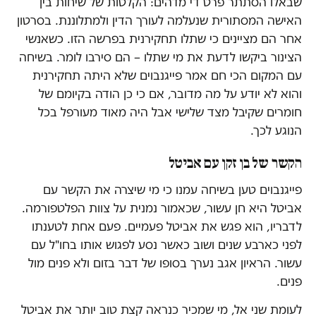
שבאלו הסתתר פרט די מדהים: הקלטות של שיחות בין
האישה המסתורית שנעלמה לעורך הדין ולמתלוננת. בסרטון
אחר הם מציינים כי שתלו תחקירנית בפרשה הזו. כשאנשי
הצינור ביקשו לדעת את מי שתלו – הם סירבו לומר. בשיחה
עם המקום הכי חם אמר פייגנבוים שלא היתה תחקירנית
והוא לא יודע על מה מדובר, אם כי כן הודה בקיומם של
חומרים שקיבל מצד שלישי אבל היה מאוד מעורפל בכל
הנוגע לכך.
הקשר של בן זקן עם אביטל
פייגנבוים טען בשיחה עמנו כי מי שיצרה את הקשר עם
אביטל היא חן עשור, שכאמור נמנית על צוות הפלטפורמה.
לדבריו, הוא פגש את אביטל פעמיים. פעם אחת לטענתו
לפני כארבע שנים ושוב כאשר נסע לפגוש אותו בחו"ל עם
עשור. הראיון אגב נערך בסופו של דבר בזום ולא פנים מול
פנים.
לעומת שני אל, מי שמכיר כנראה קצת טוב יותר את אביטל