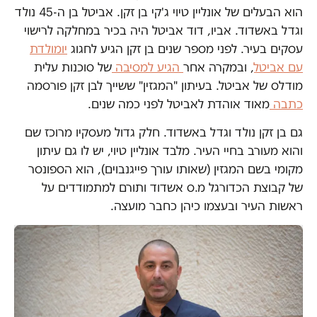
הוא הבעלים של אונליין טיוי ג'קי בן זקן. אביטל בן ה-45 נולד
וגדל באשדוד. אביו, דוד אביטל היה בכיר במחלקה לרישוי
עסקים בעיר. לפני מספר שנים בן זקן הגיע לחגוג
יומולדת
עם אביטל
, ובמקרה אחר
הגיע למסיבה
של סוכנות עלית
מודלס של אביטל. בעיתון "המגזין" ששייך לבן זקן פורסמה
כתבה
מאוד אוהדת לאביטל לפני כמה שנים.
גם בן זקן נולד וגדל באשדוד. חלק גדול מעסקיו מרוכז שם
והוא מעורב בחיי העיר. מלבד אונליין טיוי, יש לו גם עיתון
מקומי בשם המגזין (שאותו עורך פייגנבוים), הוא הספונסר
של קבוצת הכדורגל מ.ס אשדוד ותורם למתמודדים על
ראשות העיר ובעצמו כיהן כחבר מועצה.