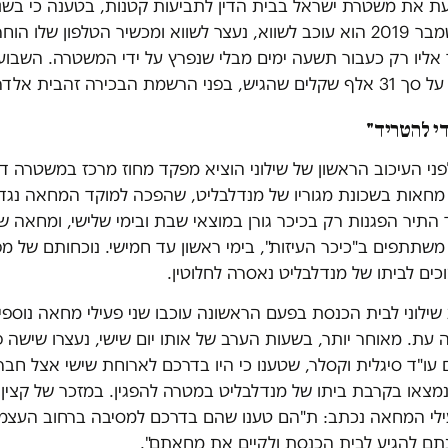
כעת את משטרת ישראל בבית הדין לתביעות קטנות, בטענה כי בשנ
באוגוסט וספטמבר 2019 הוא עוכב לשווא, נעצר לשווא ומכשיר הטלפון שלו 
 אליו רק כעבור תשעה ימים מבלי שנפרץ על ידי המשטרה. השבוע
רשמת הבכירה זהבית אלדר.
י להטריד"
פני העיכוב הראשון של שילוני הוציא מפקד מחוז מרכז במשטרה ד
 מחאות בשכונת מגוריו של מנדלבליט, שהפכה למוקד המחאה נגד
התיר הפגנות רק בכיכר גורן במוצאי שבת ובימי שלישי, ומחאה 
שתתפים ב"כיכר העיזות", בימי ראשון עד חמישי. נוכחותם של מפ
ים לביתו של מנדלבליט נאסרה לחלוטין.
 שילוני לבית הכנסת בפעם הראשונה עוכבו שני פעילי מחאה נוספי
עת. מאוחר יותר, בשעות הערב של אותו יום שישי, נעצרו שישה 
 עו"ד סיגלית וקסלר, שטענו כי היו בדרכם לארוחת שישי אצל חב
 נמצאו בקרבת ביתו של מנדלבליט במטרה להפגין. במזכר של קצין 
ילי המחאה נכתב: ת"הם טענו שהם בדרכם למסיבה ברחוב העצ
ונתם להגיע לבית הכנסת ולקיים את מחאתם".