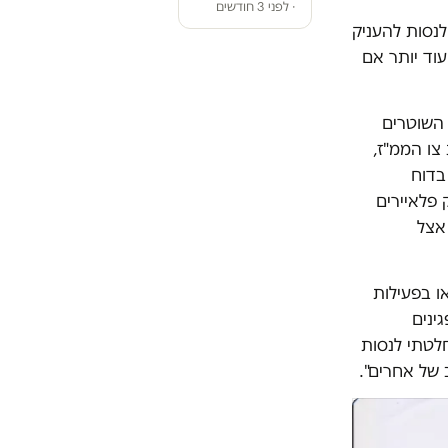
· לפני 3 חודשים
לנסות להעניק
וד יותר אם
 השוטרים
צו הממ"ז,
16 לאוגוסט כתב בדוח
פלאיירים
אצל
ו בפעילות
ינים
לטתי לנסות
של אחרים".