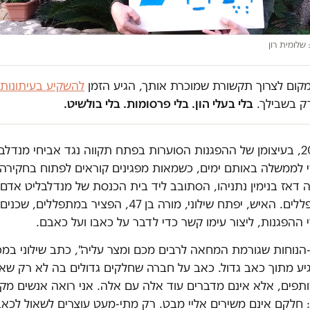
 שלומית רון
במקום לצרוך תקשורת שמוכרת אותך, הגיע הזמן
להשקיע בעיתונות
ק בשבילך.
בלי בעלי הון. בלי פרסומות. בלי בולשיט.
קיץ 2019, בעיצומן של ההפגנות הסוערות בפתח תקווה נגד אביחי מנדלב
לממשלה באותם ימים, כשמאות מפגינים קוראים לפתוח בחקירה 
דאז בנימין נתניהו, הסתובב ליד בית הכנסת של מנדלבליט אדם 
מכתבים למתפללים. האיש, יפתח שילוני, מורה בן 47, הפציר במ
 ההפגנות, ליצור עימו קשר כדי לדבר על כאבו ועל כאבם.
-הנוחות שגורמת המחאה לרבים מכם ומצר עליה", כתב שילוני במכ
יע מתוך כאב גדול. כאב על חברה שחלקים גדולים בה לא רק שאי
תפים, אלא אינם מדברים עוד אלה עם אלה. אני רואה אנשים מק
: חלקם אינם משירים אליי מבט. רק מתי-מעט עוצרים לשאול לכאב