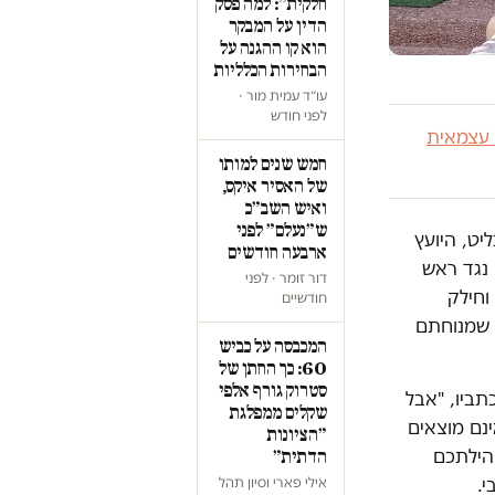
חלקית״: למה פסק
הדין על המבקר
הוא קו ההגנה על
הבחירות הכלליות
עו״ד עמית מור ·
לפני חודש
 עצמאית
חמש שנים למותו
של האסיר איקס,
ואיש השב״כ
ש״נעלם״ לפני
ליט, היועץ
ארבעה חודשים
נגד ראש
דור זומר · לפני
וחילק
חודשיים
תפללים, שכנים שמנוחתם
המכבסה על כביש
60: כך החתן של
סטרוק גורף אלפי
תביו, "אבל
שקלים ממפלגת
נם מוצאים
״הציונות
הילתכם
הדתית״
י.
אילי פארי וסיון תהל