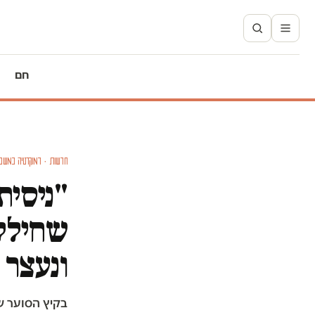
חם
חדשות · דמוקרטיה במשב
"ניסית
שחילק 
ונעצר 