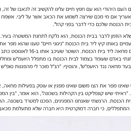
ם העם היהודי הוא עם חפץ חיים עלינו להקשיב זה לכאבו של זה, ו
– אעריך אם מי מכם שירצה לשמוע את הכאב אשר על ליבי. אשמח ע
בית הכנסת שלכם כדי לדבר בפני קהל".
 שלא הוזמן לדבר בבית הכנסת, הוא נלקח לתחנת המשטרה בעיר.
מיים באותו קיץ ליד בית הכנסת "ניגוני חיים" טענו שהוא מפר את 
האוסר על קיום מחאה ליד בית הכנסת. השוטר שעיכב אותו ב-
נתי באדם שעומד בצמוד לבית הכנסת בו מתפלל היועמ"ש ומחלק 
ד מחאה נגד היועמ"ש", והוסיף: "הנ"ל מוכר לי מהפגנות סופ"ש 
שאינו מפר את הצו משום שאינו מפגין או עוסק בפעילות מחאה, א
 "ראיתי שיש קונפליקט בין הקהילות בשכונה", הוא אומר, "בין המפג
ת הכנסת. הרגשתי שאנחנו המפגינים, הפכנו למטרד בשכונה. הח
 המתפללים, כי חברה דמוקרטית היא חברה שלא מתעלמת מכאב 