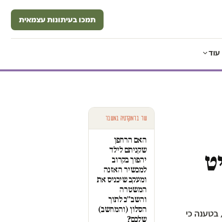
תמכו בעיתונות עצמאית
עוד
עוד בדמוקרטיה במשבר
האם הרחפן
שקניתם לילד
ט
יהפוך בקרוב
למכשיר האזנה
ומעקב שיכניס את
המשטרה
והשב״כ לתוך
הסלון (והמחשב)
יט, בטענה כי
שלכם?