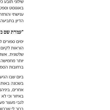
שילוני תובע 
ענישתי והוחזר
הדיון בתביעה על סך 31 אלף שקלים שהגיש, בפני ה
"עמדת שם כד
ימים ספורים ל
הוראות לקיום
שלטונית. אשד 
יותר מחמישה מ
ברחובות הסמוכ
ביום שבו הגיע
בשכונה באותה 
אחרים, ביניהם
באיזור וכי לא
לגבי מעצר פע
ברור לי שבכו