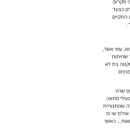
י מקרים
הוחרם כצעד
 התקיים
אז, עמי אשד,
 שחיתות
שקטה בת לא
גינים
ם שהיו
פעילי מחאה
רה שמתגוררת
אח"מ שי גז
מאות… כאשר