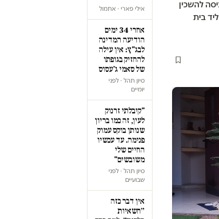
יסה להשכין
אילי פארי · אתמול
יד בית
אחרי 34 ימים
הודיעה המדינה
לבג"ץ: אין עילה
להחזיק בגופתו
של סאמי ג'עסוס
סיון תהל · לפני
יומיים
"קיבלתי זרנוק
לעין, זה כמו בריון
שנותן בוקס עמוק
פנימה. עד עכשיו
החיים שלי
משובשים"
סיון תהל · לפני
שבועיים
אין דבר כזה
״חשאיות