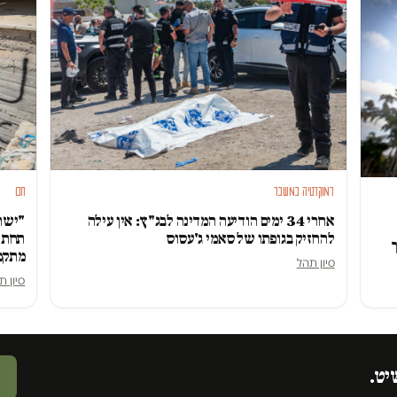
דמוקרטיה במשבר
חם
אחרי 34 ימים הודיעה המדינה לבג"ץ: אין עילה
"ישרא
להחזיק בגופתו של סאמי ג'עסוס
תחת ה
מתקפ
סיון תהל
סיון ת
יט.