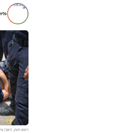
גלית
ראש העין, היום | ציל