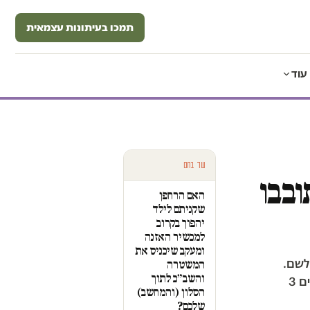
תמכו בעיתונות עצמאית
עוד
עוד בחם
ובבו
האם הרחפן
שקניתם לילד
יהפוך בקרוב
למכשיר האזנה
ומעקב שיכניס את
לשם.
המשטרה
והשב״כ לתוך
המשטרה: ״לאור החשש הממשי לפגיעה בשלום הציבור וביטחונו, עיכבו השוטרים 3
הסלון (והמחשב)
שלכם?