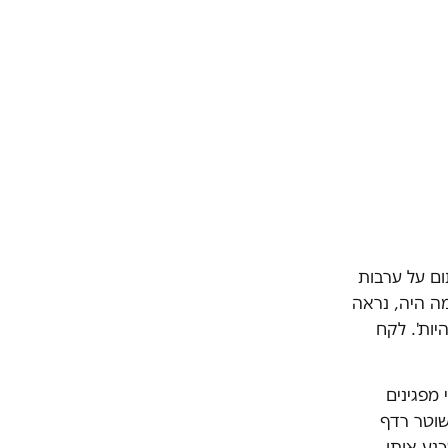
ום על ערבות
מה היה, נראה
יות'. לקח
מפגינים
שוטר רדף
נע אותו