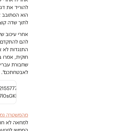
להוריד את דגל
הוא הסתובב אל
לתוך שדה קוצ
אחרי עיכוב של
להם להתקדם 
התנגדות לא א
חוקית, אמרו ב
שחבורת עבריינ
לאבטחתכם".
721557778433?
7l0sGKhN0kA
מהמשטרה נמ
למחאה לא חוק