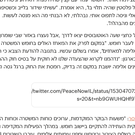
 פלסטין שהיה תלוי בו", היא אומרת. "עשיתי שידור בלייב וכשסיפר
י וניסה לתפוס אותי. נבהלתי, לא הבנתי מה הוא מנסה לעשות. 
ים מהבהלה".
 כחצי שעה האוטובוסים יצאו לדרך ,אבל נעצרו באזור שבי שומרון
לעבר חומש. "במקום לפרק את המאחז האלים בחומש המשטרה 
לימה למאחזים", אמרו בשלום עכשיו. בתגובה להודעת הצבא כי 
ארגון: ״נדהמנו לקרוא שהצעדה שלנו לא חוקית על בסיס חוק ההת
ים אלימה יושבת במקום זה בדיוק, רומסת את החוק ברגל גסה וז
https://twitter.com/PeaceNowIL/status/1530470
s=20&t=nb9GWUHQHf9
סר
: "משעות הבוקר המוקדמות, ערוכים כוחות המשטרה וכוחות הב
ית העתידה להתקיים ביישוב חומש. במהלך הפעילות המקדימה 