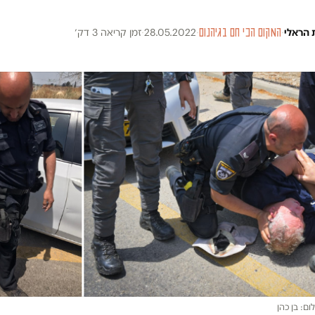
 הראלי
·
המקום הכי חם בגיהנום
·
28.05.2022
·
זמן קריאה 3 דק׳
ום: בן כהן