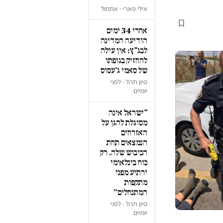
אילי פארי · אתמול
אחרי 34 ימים
הודיעה המדינה
לבג"ץ: אין עילה
להחזיק בגופתו
של סאמי ג'עסוס
סיון תהל · לפני
יומיים
"ישראל אינה
מסוגלת להגן על
האזרחים
הנמצאים תחת
הכיבוש שלה. רק
כוח בינלאומי
ירתיע מפני
מתקפות
המתנחלים״
סיון תהל · לפני
יומיים