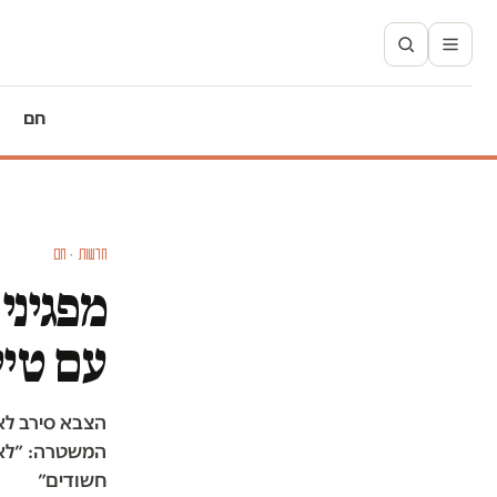
חם
חדשות · חם
מפגיני
עם טיי
הצבא סירב לא
חשודים״