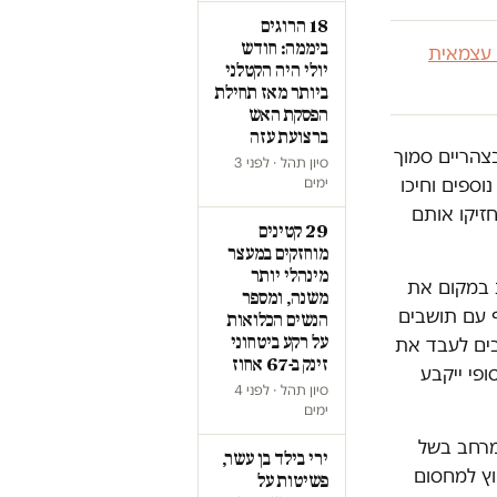
18 הרוגים
ביממה: חודש
 עצמאית
יולי היה הקטלני
ביותר מאז תחילת
הפסקת האש
ברצועת עזה
צהריים סמוך
סיון תהל · לפני 3
וספים וחיכו
ימים
זיקו אותם
29 קטינים
מוחזקים במעצר
מינהלי יותר
 במקום את
משנה, ומספר
ון יש דין בשיתוף עם תושבים
הנשים הכלואות
על רקע ביטחוני
בים לעבד את
זינק ב-67 אחוז
פי ייקבע
סיון תהל · לפני 4
ימים
מרחב בשל
ירי בילד בן עשר,
וץ למחסום
פשיטות על