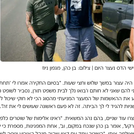
ישי הדס נעצר היום | צילום: בן כהן, מגפון ניוז
היה עצור במשך שלוש וחצי שעות. "בסיום החקירה אמרו לי 'תחת
 להם שאני לא חותם ו'בואו נלך לבית משפט תורן, נסביר לשופט 
ע את ההאשמות של המעצר המניעתי מהסוג הכי לא חוקי שיכול לה
יות להגיד לי לך הביתה. זה לא פעם ראשונה שעושים לי את זה".
ו עוד שניים, בהם נהג המשאית. "ראינו אלימות של שוטרים כלפי 
ע", אומר בן כהן שנכח במקום, וב', אחת המפגינות, מספרת כי 
ילמה אותו. "השוטר עמד עם קצין שהיה מנהל האירוע וניסה לשכ