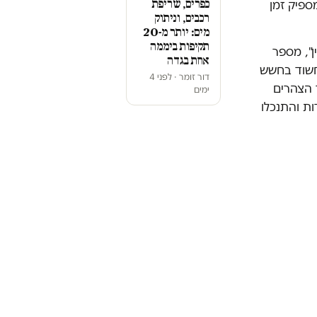
כפרים, שריפת
ספיק זמן
רכבים, וניתוק
מים: יותר מ-20
תקיפות ביממה
", מספר
אחת בגדה
 חשוד בחשש
דור זומר · לפני 4
 הצהרים
ימים
ת והתנכלו