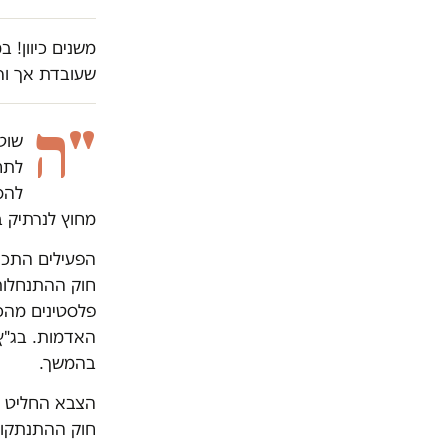
משנים כיוון! 
שעובדת אך ור
"ה
שוט
לתח
להס
מחוץ לנרתיק ב
הפעילים התכו
פלסטינים מהכ
האדמות. בג"ץ 
בהמשך.
הצבא החליט ל
חוק ההתנתקות