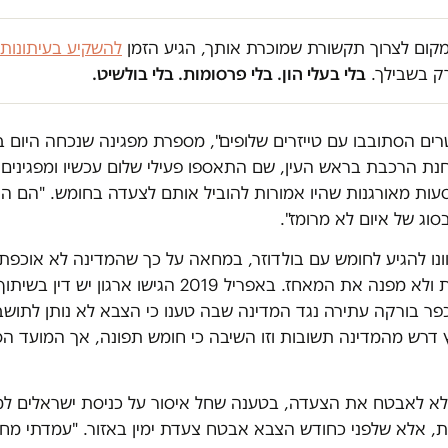
במקום לצרוך תקשורת שמוכרת אותך, הגיע הזמן
להשקיע בעיתונות
ק בשבילך.
בלי בעלי הון. בלי פרסומות. בלי בולשיט.
רים הסתובבו עם טייזרים שלופים", מספרת מפגינה שנכחה היום ב
נת הרכבת בראש העין, שם התאספו פעילי שלום עכשיו ומפגינים נ
עות מאורגנות שהיו אמורות להוביל אותם לצעדה בחומש. "הם הח
סוג של איום לא מרומז".
ונו להגיע לחומש עם בולדוזר, במחאה על כך שהמדינה לא אוכפת
חוק ההתנחלות ולא מפנה את המאחז. באפריל 2019 הגישו ארג
פר בורקה עתירה נגד המדינה שבה טענו כי הצבא לא נותן לתוש
דרש מהמדינה תשובות וזו השיבה כי חומש תפונה, אך המועד הסו
א לאבטח את הצעדה, בטענה שחל איסור על כניסת ישראלים ל
, אלא שלפני כחודש הצבא אבטח צעדת ימין באזור. "עמדתי מח