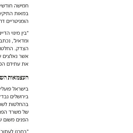
חמישה חודשים 
במאות התיקים 
הומניטריים דחו
"בין מינוי הד
ומדאיג", נכתב
הצדק. החלטות 
אשר נאלצים עת
את עתידם המק
העצמאות השי
בישראל פועלים
בירושלים נבד
בהחלטות לשכת 
של משרד הפנים
הפנים משום ש
"בחרנו לעתור 