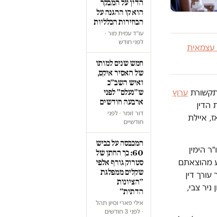
הדין על המבקר
הוא קו ההגנה על
הבחירות הכלליות
עו״ד עמית מור ·
לפני חודש
 עצמאית
חמש שנים למותו
של האסיר איקס,
ואיש השב״כ
ערוץ
ש״נעלם״ לפני
ארבעה חודשים
 הדין
דור זומר · לפני
, איילת
חודשיים
המכבסה על כביש
ר הימין
60: כך החתן של
ע מהוצאתם
סטרוק גורף אלפי
שקלים ממפלגת
עורך דין
״הציונות
ניר צבי,
הדתית״
אילי פארי וסיון תהל
· לפני 3 חודשים