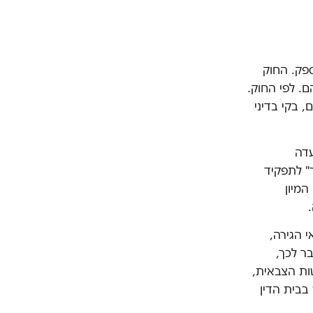
ספק. החוק
הם. לפי החוק.
 בקי בדיני
עדה
" לתפקיד
המיון
.
י הגירה,
ר לכך,
טות הצבאית,
 בבית הדין