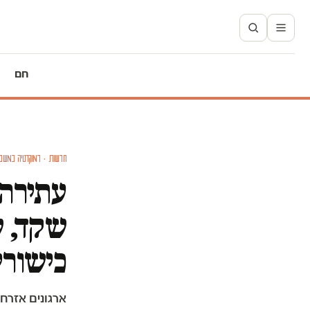
חם
חדשות · דמוקרטיה במשב
עתירה 
שקד, ש
כישורי
ארגונים אזרחי