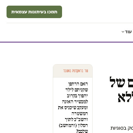
תמכו בעיתונות עצמאית
עוד
עוד בדמוקרטיה במשבר
ם של
האם הרחפן
שקניתם לילד
לא
יהפוך בקרוב
למכשיר האזנה
ומעקב שיכניס את
המשטרה
והשב״כ לתוך
הסלון (והמחשב)
סק בסוגיות
שלכם?