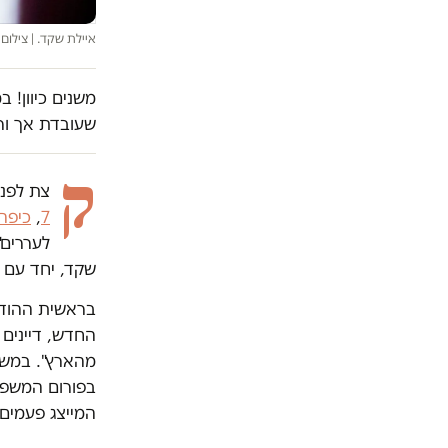
איילת שקד. | צילום
משנים כיוון! 
שעובדת אך ור
ק
צת לפני הבחירות לכ
7
,
כיפה
לעררים"
שקד, יחד עם 
בראשית ההודעה
החדש, דיינים
מהארץ". במשך ה
בפורום המשפטי 
המייצג פעמים 