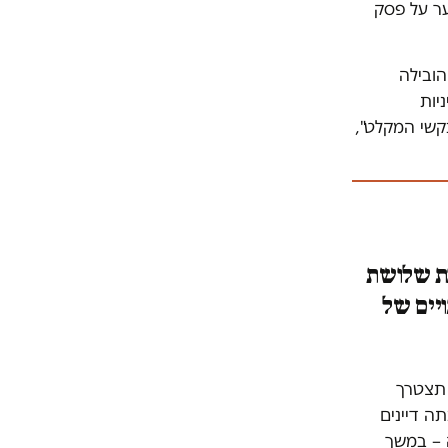
ער על פסק
ובילה
יות
קשי המקלט",
נת שלושת
ויים של
 תצטרך
ה דיינים
 – במשך