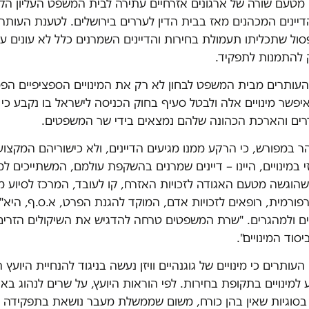
מטעם שורה של ארגונים אזרחיים עתירה לבית המשפט העליון הק
הדיינים המכהנים מאז בבית הדין לעררים בירושלים. לטענת העותר
 פסול שתכליתו תעמולת בחירות והדיינים השמרנים כלל לא עונים ע
 להתמנות לתפקיד.
העותרים מבית המשפט לבחון לא רק את המינויים הספציפיים הפס
יפשר מינויים אלה ולבטל סעיף בחוק הכניסה לישראל בו נקבע כי מי
ררים והארכת הכהונה שלהם נמצאים בידי שר המשפטים.
 במפורש, כי הרקע ממנו מגיעים הדיינים, ולא כישוריהם המקצועיי
 במינויים, היינו – דיינים שמרנים בהשקפת עולמם, המשתייכים למח
הוגשה מטעם האגודה לזכויות האזרח, קו לעובד, המרכז לסיוע מ
ורמית, רופאים לזכויות אדם, המוקד להגנת הפרט, א.ס.ף, היא"
ים ולמהגרים. "שרת המשפטים טרחה להדגיש את השיקולים הזרים
יסוד המינויים".
העותרים כי מינויים של גוגנהיים וויזן נעשה בניגוד להנחיית היועץ
למינויים בתקופת בחירות. לפי הוראות היועץ, על שרים לנהוג בא
ע בסוגיות שאין בהן כורח, משום שממשלת מעבר נושאת בתפקידה 