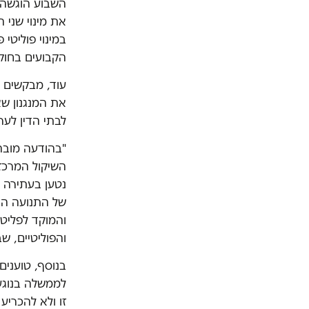
השבוע הוגשה 
את מינוי שני 
במינוי פוליטי
הקבועים בחוק
עוד, מבקשים 
את המנגנון שא
לבתי הדין לע
"בהודעה מובהר
השיקול המרכזי
נטען בעתירה ש
של התנועה הרפ
והמוקד לפליט
והפוליטיים, שב
בנוסף, טוענים 
לממשלה בנוגע 
זו ולא להכרי