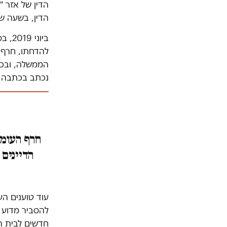
הדין של אזר "
הדין, בשעה ש
ביוני 2019, בסמוך לתום תקופת כהונתו של הדיין אזר
להדחתו, חרף מ
הממשלה, ובכמ
נכתב בכתבה 
חרף העומס
הדיינים 
עוד טוענים הע
להסביר מדוע ה
חדשים לבית ה