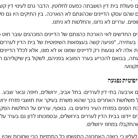
פעולת בית דין הושבתה כמעט לחלוטין. הדבר גרם לעינוי דין קש
שהם עסקו הדיינים שכהונתם לא הוארכה. בין התיקים היו גם מק
פים. עררים לא נדונו, והחלטות לא ניתנו.
יינים החדשים לאי הארכת כהונתם של הדיינים המכהנים עובר חוט
 בעתירה, "פגיעה קשה בעצמאות השיפוטית של בית הדין לעררים 
אלה לא נוגעות רק לדיינים שמונו או לא מונו, אלא לכלל הדיינים
ה, בבואם להכריע בערר המובא בפניהם, לשקול בין שיקוליהם הש
צועי.
פוטית נפגעה
 ארבעה בתי דין לעררים: בתל אביב, ירושלים, חיפה ובאר שבע. ב
ל משלושת האחרים בכך שהוא משרת בעיקר את תושבי מזרח ירושל
הפנים במזרח העיר נידונים בו. בנוסף, עררים על החלטות הפקי
 יידונו בבית הדין לעררים בירושלים, ובסמכותו לדון גם בערר ע
התקבלו במחוז ירושלים.
לעליון כי בשנה האחרונה התגשמו כל התחזיות הכי שחורות שהיו 