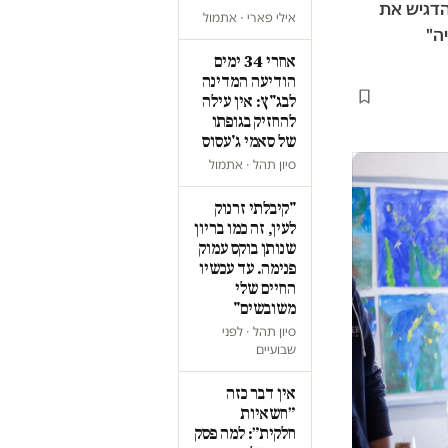
דגיש את
אילי פארי · אתמול
ה"
אחרי 34 ימים
הודיעה המדינה
לבג"ץ: אין עילה
להחזיק בגופתו
של סאמי ג'עסוס
סיון תהל · אתמול
"קיבלתי זרנוק
לעין, זה כמו בריון
שנותן בוקס עמוק
פנימה. עד עכשיו
החיים שלי
משובשים"
סיון תהל · לפני
שבועיים
אין דבר כזה
״חשאיות
חלקית״: למה פסק