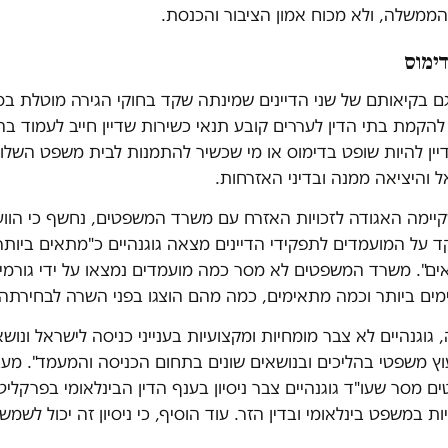
הממשלה, ולא מכוח אמון הציבור והכנסת.
ימוס
גם בקיאותם של שני הדיינים שמינתה שקד בחוקי הגירה מוטלת ב
בנוגע להקמת בתי הדין לעררים קובע תנאי כשירות שדיין חייב לעמוד ב
ין להיות שופט בדימוס או מי שכשיר להתמנות לבית משפט השלום,
 והיציאה ממנה ובדיני האזרחות.
ימה האגודה לזכויות האזרח עם משרד המשפטים, נחשף כי הוו
 על המועמדים לתפקידי הדיינים מצאה גוגנהיים כ"מתאים ביותר
אים". משרד המשפטים לא מסר כמה מועמדים נמצאו על ידי גורמי 
מים ביותר וכמה מתאימים, כמה מהם הוצגו בפני השרה לבחירתה
 גוגנהיים לא צבר מומחיות ומקצועיות בענייני כניסה לישראל ונושא
וץ משפטי בהליכים ובנושאים שונים בתחום הכניסה והמעמד". מעב
מסר שעו"ד גוגנהיים צבר ניסיון בענף הדין הבינלאומי בפרקלי
 במשפט בינלאומי ובדין הזר. עוד הוסיף, כי ניסיון זה יכול לשמש