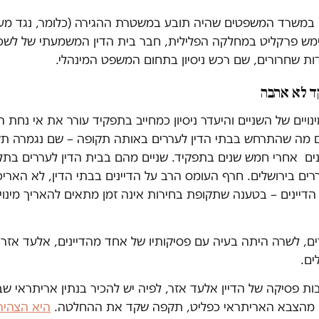
רו במשרד המשפטים שהיה תובע במשטרת ההגירה (כלומר, נגד מעס
שימש פרקליט במחלקה הפלילית, חבר בית הדין המשמעתי של לשכת
עדות שחרורים, שם רכש ניסיון בתחום המשפט המינהלי.
 לא אהבה
ינויים של השניים והיעדר ניסיון כמחייב בתפקיד עורר את אי נחת 
ם מה שהתרחש בבתי הדין לעררים באותה תקופה – שם נגמרה תקו
נים אחרי חמש שנים בתפקיד. שניים מהם בבית הדין לעררים בתל
רים בירושלים. חרף העומס הרב על הדיינים בבתי הדין, לא האר
דיינים – בטענה שתקופת בחירות אינה זמן מתאים להאריך מינויים
ם, לשרה היתה בעיה עם פסיקותיו של אחד מהדיינים, אלעד אזר 
ים.
, בעקבות פסיקה של הדיין אלעד אזר, לפיה יש להכיר בנתין אריתראי 
ו מהצבא האריתראי כפליט, תקפה שקד את ההחלטה.
היא הצהיר