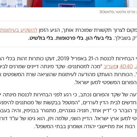
: מרים אלסטר,פלאש90
במקום לצרוך תקשורת שמוכרת אותך, הגיע הזמן
להשקיע בעיתונות
ק בשבילך.
בלי בעלי הון. בלי פרסומות. בלי בולשיט.
נסת ה-21 באפריל 2019, זעקו כותרות זהות בכלי התקשורת
,
4040
ו
מעריב
"מכה למסתננים: שקד מינתה דיינים שמרנים לבית
. הכותרות הועתקו מהודעה לעיתונות שהוציאה שרת המשפטים אז
הפורום המשפטי למען ישראל.
 של שקד והפורום נכתב, כי רגע לפני הבחירות לכנסת מינתה יו"
 חדשים לבית הדין לעררים, "המטפל בבקשות של מסתננים להימנ
ובהר כי "דיין אחד, חנניה גוגנהיים, מתגורר בבנימין, והיה בעבר 
למען ארץ ישראל. הדיין השני, שלמה ויזן, הוא גיסו של עו"ד דורון 
רבות את מתיישבי יהודה ושומרון בבתי המשפט".