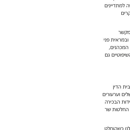
ה למתדיינים
רים
 מקשר
ובמראית פני
 המכהנים,
יפוטיים גם
ית הדין
ים וערעורים
דות הבכירה
ל החלטות שר
לנו כשהוחלט