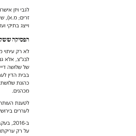
לגבי ויזן איש
זרים; מ.א), 
וייצג בתיקי ו
הפסיקה ששקד
לא רק עיתוי מ
לבג"צ, אלא ג
של שלושה דיי
בבית הדין לער
כהונת שלושת ה
מכהנים.
לטענת העותרי
לעררים בירושל
ב-2016
על רק עריקת