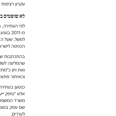
עקרון רציפות 
לא שופטים בד
לפי העתירה, 
מ-2011 
למשל, שעל הדי
הכניסה לישראל
בהתכתבות שקי
שהמליצה לשקד
ואת ויזן כ"מת
והאיתור מתאי
כנטען בעתירה,
אלא "סיפק ייע
משרד המשפטים 
שם עסק בסוגיות
לעררים.