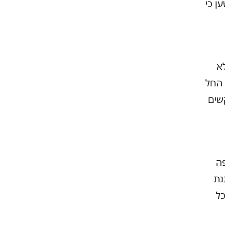
ן כי
א
 החל
שים
פה
תנת
ל