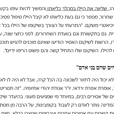
רג,
שליווה את היילו במהלך כליאתו
והמשיך להיות עימו בקש
חרור, מספר כי גם בעת כליאתו לא קיבל היילו טיפול פסיכול
כיאטרי משקם. "התרעתי על הצורך בשיקומו של היילו בכל 
ת. גם בתקשורת וגם בוועדת השחרורים. לפני כחצי שנה, ע
, הרשות לשיקום האסיר הודיעו שאינם מוכנים להגיש תוכנ
להיילו. השיקום שלו התחיל קשה והם פשוט הרימו ידיים".
ים שהם בני אדם"
 לא יכול היה לחזור לשכונה בה הכל קרה, אבל לא היה לו לאן
 אומרת אפרת ירדאי, יו"ר אגודת יהודי אתיופיה. "זה תסריט
 של אסירים רבים, במיוחד מי שמגיעים מעוני. בהיעדר שיק
מדינה נותר לאדם רק לעבוד בקומבינות, על הרבה מן מסת
 קשרים עם אסירים אחרים ועבריינים שנוצרו בכלא. חיים