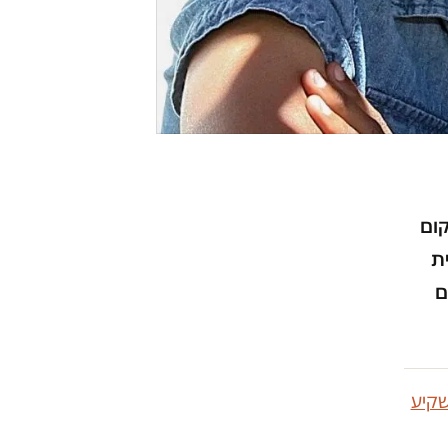
קום
ת
ם
קיע