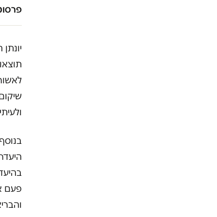
פרסומו
יונתן 
תוצאות
לאשור
שיקום
ולעיתי
בנוסף,
היעדר 
בהיעד
פעם א
והבריא