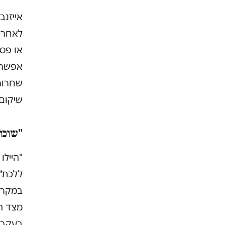
אייזנב
לאחר ש
או פסי
אפשרי
שחרורו
שיקום 
"שוכח
"היילו
ללכת",
במקרים
מצד ה
בעקבות