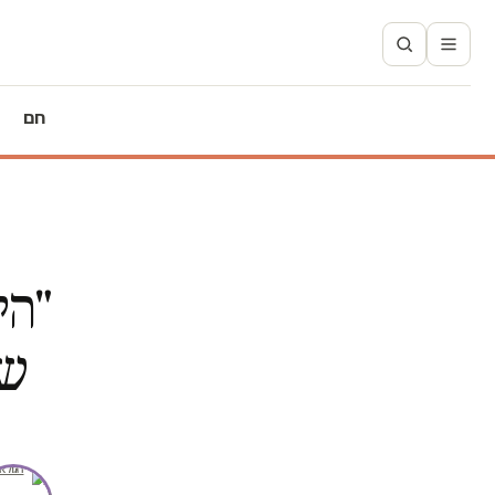
חם
"הי
שב