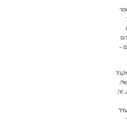
אמר
.
הם
ם –
מקבל
לי,
 זה
עלל