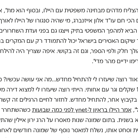
צליח מדהים מבחינה משפטית עם היילו, ובסוף הוא מת", 
הכי חם עו"ד אלון אייזנברג, מי שהיה סנגורו של היילו לאורך
הביא למהפך המשפטי בתיק וייצגו גם בפני ועדת השחרורים
 שיקום האסירים בישראל יכול להתמודד רק עם המקרים ב
לך חלק ולפי הספר, וגם זה בקושי. איפה שצריך היה להילח
מו ידיים מהר מדי".
אוד רוצה שיעזרו לי להתחיל מחדש…מה אני עושה עכשיו? 
1,600 שקלים וגר עם אחותי. הייתי רוצה שיעזרו לי למצוא דירה מש
בקיבוץ אחר, להתחיל מחדש. לחזור לחיים הרגילים זה קשה,
",
אמר היילו בראיון ל-ynet לפני כמה שבועות
כשהשתחרר
בשנית. בתום שמונה שנות מאסרו על הרג ירון איילין שהת
נית וסחט אותו, נשלח למאסר נוסף של שמונה חודשים לאחר