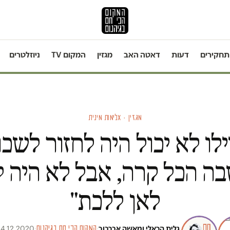
תחקירים
דעות
דאטה האב
מגזין
המקום TV
ניוזלטרים
מגזין · אלימות מינית
ילו לא יכול היה לחזור לשכו
ה הכל קרה, אבל לא היה ל
לאן ללכת"
גלית הראלי
ו
מאשה אברבוך
·
המקום הכי חם בגיהנום
·
4.12.2020