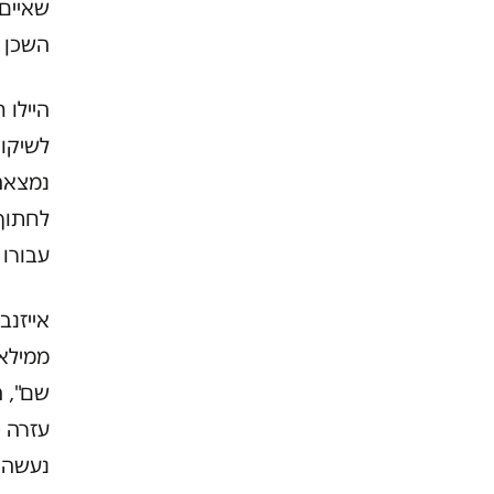
שאיים 
השכן ה
היילו 
לשיקו
נמצאה
לחתוך 
עבורו
אייזנב
ממילא 
שם", ה
עזרה 
נעשה ב