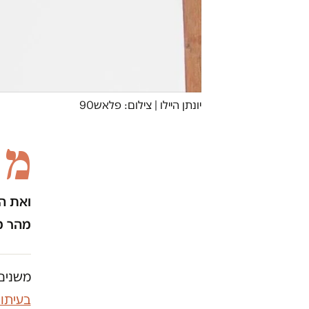
יונתן היילו | צילום: פלאש90
מ
ואת הי
מהר מד
משנים 
בעיתו