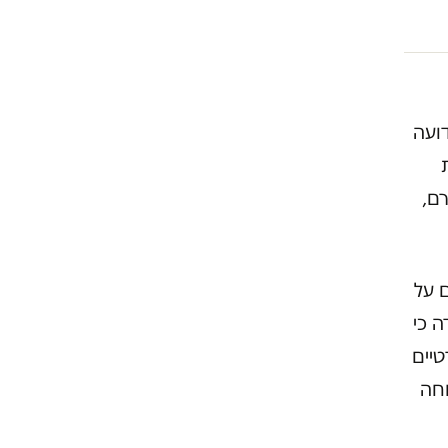
דועה
ם,
ם על
ה כי
יים
וחה