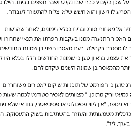
על שכן בקיבוץ כברי שבו נקלט ושבר חפצים בביתו. היילו טע
פריע לו לישון והוא חשש שלא יצליח להתעורר לעבודה.
חזר אל מאחורי סורג ובריח בכלא רימונים, לאחר שהרשות
ם האסיר התנערה ממנו בעקבות הפרתו את תנאי שחרורו ול
 לו מסגרת בקהילה. בעת מאסרו השני בן שמונת החודשים
את עצמו. בראיון טען כי שמונת החודשים הללו בכלא היו ק
 יותר מהמאסר בן שמונה השנים שקדם להם.
רג טוען כי הפורמט של תוכניות שיקום לאסירים משוחררים
כמעט וריק מתוכן. " מצוותים לאסיר סטודנט לכמה שעות 
וא מספר, "אין ליווי פסיכולוגי או פסיכיאטרי, בוודאי שלא ני
כלכלית משמעותית והעזרה בהשתלבות בשוק התעסוקה. הכ
ערך, ליד".