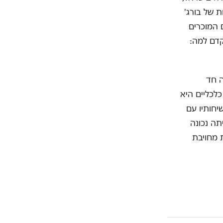
ת של בורג'
 המוכרים
 קדם למה:
ה חד
לכליים היא
 וקודמת לכל מעורבות פוליטית. כמו בתיק 2,000, ובשיחותיו עם
תה נכונה
 מחויבת