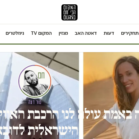
תחקירים
דעות
דאטה האב
מגזין
המקום TV
ניוזלטרים
טור דעה
 באמת עולה לנו הרכבת האוו
הישראלית לדובא