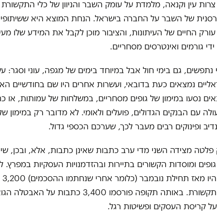
צרות עין וקנאה, מלמדת על עומק השבר והניוון של כלי התקשורת
סנית של השבר על החברה בישראל. הנחת המוצא היא ששיתופי 
ורק החיים של העיתונות, והציבור מוכן לקבל את המידע שלו מעי
די גורמים ואינטרסים מסחריים.
 נתפשים, גם בימי חול אבל במיוחד בימים של מגפה, עוני וסגר: ע
אליים נמצאים כעת בדובאי, ועשרות אחרים היו שם בחודשיים האח
אים נסעו במימון של גופים מסחריים, במשלחות של עמותות, או כ
ולה עם הבנקים הגדולים, פועלים ולאומי. לא מדובר רק במימון של 
דיב ופינוקים רבים מעבר לכך, שערכם הכספי גדול.
 פלטה מצידה השני מדי ערב כתבות שאינן כתבות, אלא, ובכן, שית
ופים ומוסדות הקשורים בתיירות ובהזדמנויות העסקיות במפרץ. ל
בקרת 
דובאי בכלי התקשורת. באותה תקופה פורסמו 3,400 כתבות על 