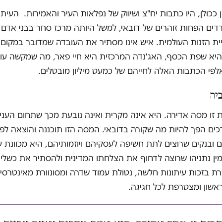
 ככולן, היו כתבות יח"צ ושיווק של נפלאות העיר והאמירות. העי
דים הפחות זוהרים של דובאי, למשל היותה מרכז סחר בבני אדם 
ית הזנות העולמית. איש אינו מסתיר את העובדה שמדובר במקו
יא שפת הכסף, האג'נדה המרכזית היא חיי פאר, מה שמקשה עוד 
לפי הכתבות האלה לחייהם של כמעט מיליון מובטלים.
ביה
כתבות זו מסה אדירה. היא אינה מקרית ואינה נובעת מכך שתחום העני
כים הפך להיות מה שקורה בדובאי. המסה הזו תוכננה והוצאה לפו
ם ובנקים שרוצים לתת חשיפה לעסקיהם ויוזמותיהם, היא מכוונת ע
ן נתניהו שרוצה לדחוף את הצלחתו המדינית ולהסתיר את כשלי ה
 בזכות עיתונות חלשה, נטולת עמוד שדרה ומסונוורת מאינטרסי
אשון ומצטרפת לכל חגיגה.