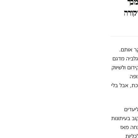
מכך
קורה
קר אותם.
לום, בגלביה מדגם
דום ולשיווק
ופה
ת, אבל בלי
יעדים
ב בעיתונות
חה מאז
כליות