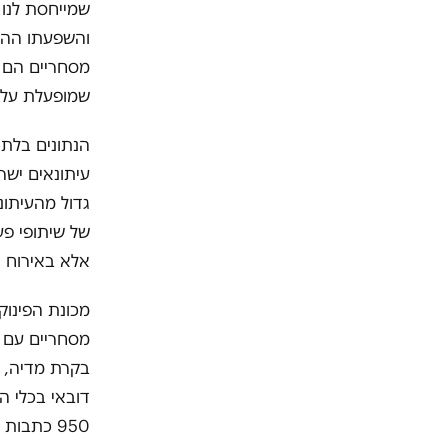
שמייחסת לנו 
והשפעתו ההר
מסחריים הם ע
שמופעלת על י
הנתונים בלתי
עיתונאים ישר
גדול מהעיתונ
של שיתופי פע
אלא באירוח נ
מכונת הפינוק
מסחריים עם ג
950 כתבות על קריסת העסקים ופשיטות רגל.