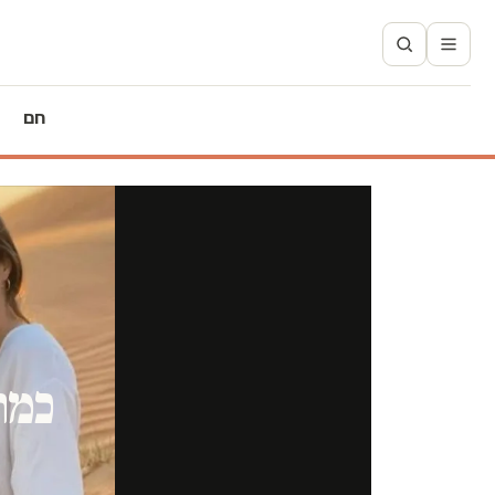
חם
כמה