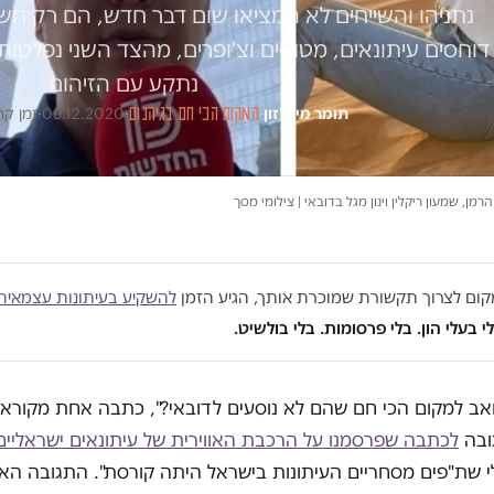
נתניהו והשייחים לא המציאו שום דבר חדש, הם רק ח
דוחסים עיתונאים, מטוסים וצ'ופרים, מהצד השני נפלטות 
נתקע עם הזיהום
תומר מיכלזון
·
המקום הכי חם בגיהנום
·
09.12.2020
·
זמן קריאה
רמן, שמעון ריקלין וינון מגל בדובאי | צילומי מסך
במקום לצרוך תקשורת שמוכרת אותך, הגיע הזמן
להשקיע בעיתונות עצמאית
י בעלי הון. בלי פרסומות. בלי בולשיט.
אב למקום הכי חם שהם לא נוסעים לדובאי?", כתבה אחת מקורא
ובה
לכתבה שפרסמנו על הרכבת האווירית של עיתונאים ישראליים
י שת"פים מסחריים העיתונות בישראל היתה קורסת". התגובה האג