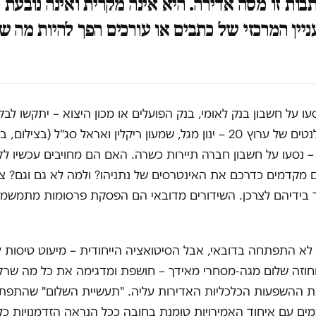
3, כתבות זו מסה אדירה. היא אינה מקרית ואינה נובעת 
יין המרכזי של כתבים או עורכים הפך להיות מה ש
עו על חשבון בנק לאומי, בנק הפועלים או מכון היצוא – יתקשו לב
שלושת הטאלנטים של ערוץ 20 – ינון מגל, שמעון ריקלין ואראל סג"ל (בצי
 – נסעו על חשבון חברה תיירות כשרה. האם הם מחויבים עכשיו לקי
 מקדמים כדרכם את האינטרסים של נתניהו? ולמה לא גם וגם? צ
בידיהם לצרכן. השידורים מדובאי הם הפסקת פרסומות מתמשמכ
לא התפתחה בדובאי, אבל הסיטואציה הייחודית – מיעוט טיסות ל
חוזה שלום מגה-מסחרי מאידך – חושפת ומדגימה את כל מה שרקו
ת ההשפעות הכלכליות האדירות עליה. "תעשיית השלום" שהתפת
ם עם איחוד האמירויות טומנת בחובה ככל הנראה הזדמנויות כל