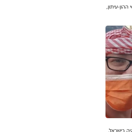
הון-עיתון,
ה בישראל,