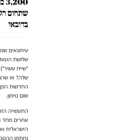
200
שתחום הענ
בדובאי
עיתונאים שנס
"שייח עשיר")
שלה? או שהם
החדשות הפך 
שום סימון.
התעשייה הזו 
אחרים מחד ו
הישראלית וא
נחתמו ההסכמי