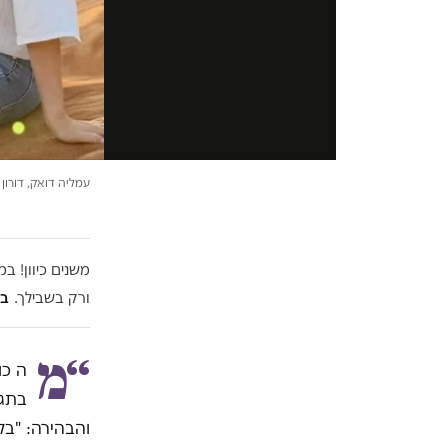
עמליה דואק, דורון ה
משנים כיוון! 
ורק בשבילך.
בל
“מ
ה כו
בתג
והבהירה: "בל