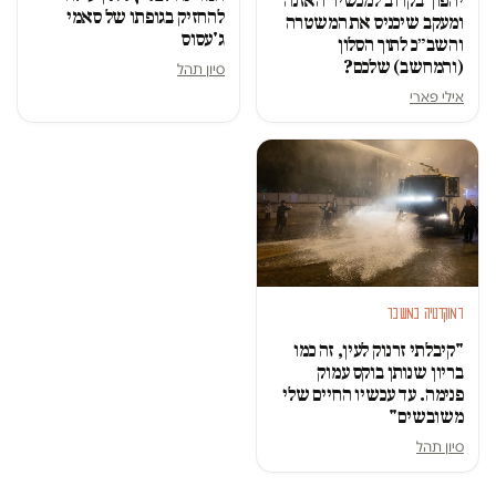
יהפוך בקרוב למכשיר האזנה
להחזיק בגופתו של סאמי
ומעקב שיכניס את המשטרה
ג'עסוס
והשב״כ לתוך הסלון
(והמחשב) שלכם?
סיון תהל
אילי פארי
דמוקרטיה במשבר
"קיבלתי זרנוק לעין, זה כמו
בריון שנותן בוקס עמוק
פנימה. עד עכשיו החיים שלי
משובשים"
סיון תהל