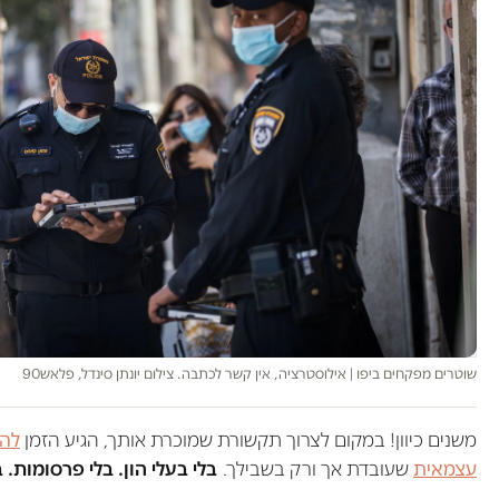
שוטרים מפקחים ביפו | אילוסטרציה, אין קשר לכתבה. צילום יונתן סינדל, פלאש90
משנים כיוון! במקום לצרוך תקשורת שמוכרת אותך, הגיע הזמן
להש
עצמאית
שעובדת אך ורק בשבילך.
בלי בעלי הון. בלי פרסומות. 