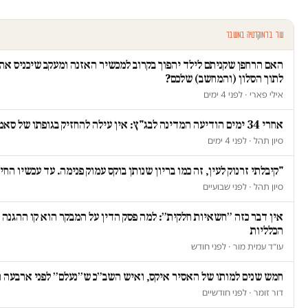
עוד בדמוקרטיה במשבר
האם הרחפן שקניתם לילד יהפוך בקרוב למכשיר האזנה ומעקב שיכניס א
לתוך הסלון (והמחשב) שלכם?
אילי פארי · לפני 4 ימים
אחרי 34 ימים הודיעה המדינה לבג"ץ: אין עילה להחזיק בגופתו של סאמי ג'עסוס
סיון תהל · לפני 4 ימים
"קיבלתי זרנוק לעין, זה כמו בריון שנותן בוקס עמוק פנימה. עד עכשיו הח
סיון תהל · לפני שבועיים
אין דבר כזה ״חשאיות חלקית״: למה פסק הדין על המבקר הוא קו ההגנה 
הכלליות
עו״ד עמית מור · לפני חודש
חמש שנים למותו של האסיר איקס, ואיש השב״כ ש״נעלם״ לפני ארבעה 
דור זומר · לפני חודשיים