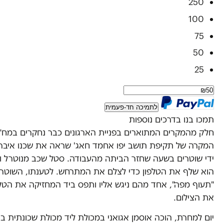
250
100
75
50
25
לתמיכה חד-פעמית
תמכו בנו בדרכים נוספות
חלק מהמקרים המתוארים בפניית הארגונים כבר נחקרים במח"
המקרה של תקיפת תושב יפו אחמד חאג' שראה את שכנו איבר
ידי שוטרים בשעה שחזר הביתה מהעבודה. סטל שכב מנוטרל ו
הוא שלף את הטלפון כדי לצלם את המתרחש. לטענתו, השוטרי
"תעוף מפה", אחד מהם ניגש אליו ותפס ביד המחזיקה את הטלפו
את הצילום.
יום למחרת, הוכה אוסמן אגואני במכולת ליד מכולת שכונתית ביפ