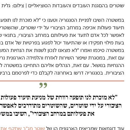
שוטרים בהםגנת העובדים והעובדות הסוציאליים | צילום: גלית 
במשטרה השיבו לפניית הסנגוריה וטענו כי "לא מוכרת לנו תופע
תיעוד פעולות אכיפה במרחב הציבורי על ידי שוטרים, שהשוטרי
לאפשר לכל אדם לתעד את פעילותם במרחב הציבורי, בתנאי שא
בעת מילוי תפקידו או שהתיעוד יכול לפגוע בפרטיות של אדם בני
במשטרה סיכמו ואמרו "לא מצאנו לנכון לשנות את הנחיות המש
עם זאת, במסגרת שיפור השירות לאזרח והלמידה הארגונית נרע
ההנחיות בנושא". עם זאת, הנהלים אליהם התחייבו במשטרה לא
הציבורית. בסנגוריה דרשו באחרונה לקבלם כדי לפרסמם ברבים
"לא מוכרת לנו תופעה רווחת של מניעת תיעוד פעולות
הציבורי על ידי שוטרים, שהשוטרים מתודרכים לאפשר
את פעילותם במרחב הציבורי", השיבו במש
עוד דוגמאות שמביאים הארגונים הן של
שוטר מג"ב שתקף את ה