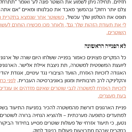
חזיזים. תחילה ניתן לשמוע את השוטר פונה לע' ואומר “תתרחק
צלם יותר רחוק" ובהמשך מאבד את סבלנותו ומאיים "אם אתה 
תופס את הטלפון שלך עכשיו",
כששוטר אחר שנמצא בתקרית נ
לי את תעודת הזהות שלך גם", ולאחר מכן מכשירו הוחרם לעשר
השוטרים.
לא הפנייה הראשונה
כל המקרים מצוינים כאמור בפנייה ששלחו היום שורה של ארגונ
ליועצת המשפטית למשטרה, תת ניצבת איילת אלישר. הארגונים
האגודה לזכויות האזרח, הוועד הציבורי נגד עינויים, אגודת יהודי
והקליניקה לרב תרבותיות ומגוון באוניברסיטה העברית.
לפני כח
לזכויות האזרח למשטרה לגבי שוטרים שאינם מזדהים או עונדים
בעת מעצרים.
פניית הארגונים דורשת מהמשטרה להכיר במניעת התיעוד בשט
למתעדים כתופעה מערכתית – ולהוציא הנחיה ברורה לשוטרים ב
נטען, כי תיעוד אזרחי של פעולות שוטרים מסייע בחידוד הביק
במקרים שבהם מתבצעות פעולות בניגוד לחוק.