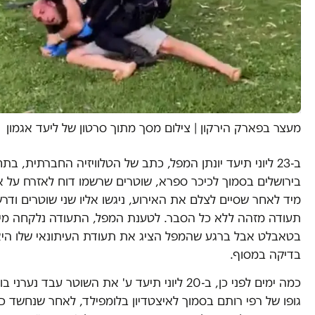
מעצר בפארק הירקון | צילום מסך מתוך סרטון של ליעד אגמון
ב-23 ליוני תיעד יונתן המפל, כתב של הטלוויזיה החברתית, 
בירושלים בסמוך לכיכר ספרא, שוטרים שרשמו דוח לאזרח על א
מיד לאחר שסיים לצלם את האירוע, ניגשו אליו שני שוטרים ודרש
תעודה מזהה ללא כל הסבר. לטענת המפל, התעודה נלקחה מידי
בטאבלט אבל ברגע שהמפל הציג את תעודת העיתונאי שלו היא 
בדיקה במסוף.
כמה ימים לפני כן, ב-20 ליוני תיעד ע' את השוטר עבד נ
גופו של רפי רותם בסמוך לאיצטדיון בלומפילד, לאחר שנחשד כי