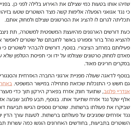
שזיהו אותו בטעות כמי שצילם את האירוע בלילה לפני כן. בפניי
כי נגד אגואני הופעלה אלימות קשה מצד השוטרים שטעו בזיהוי
תכליתה לגרום לו להציג את הסרטונים שצילם ולמחוק אותם.
כעת דורשים הארגונים מהיועצת המשפטית למשטרה, תת ניצבת
להוציא נוהל ברור ומפורט באשר לחובתם של שוטרים לאפשר א
פעילותם במרחב הציבורי. בנוסף, דורשים להבהיר לשוטרים כי ח
מאדם למחוק סרטונים שצולמו על ידו וכי תפיסת הטלפון שלא ע
במקרים חריגים מאוד.
בנוסף לדאגה שעולה מפניית ארגוני החברה האזרחית והסנגוריה
גם חשש כי התנכלות שכזאת מתחילה במישור המשפטי.
באחרו
אנדריי פלנוב
אלף שקל נגד אזרח שתיעד אותו. בנוסף, תבע פלנוב שבעה אזר
שביקרו את פעולתו ברשתות. שוטרים נוספים הגישו תביעות דומו
נגד אזרחים שמגיבים על פעולתם ברשתות. לטענת עורך הדין יוני
השוטרים בתביעות, בחודשים האחרונים הוגשו כמה עשרות תב