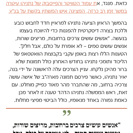
כזאת. מנגד, א
ת עמוד הטוויטר והפייסבוק של נתניהו עיטרה
במשך זמן רב כרזה, המציגה איש המשתין בקשת על בג"ץ.
בהמשך הראיון הציעה נתניהו למראיין חדד לחבוש כובע
וללכת בצורה דיסקרטית להפגנות כדי להיווכח בעצמו
בנעשה. "אנשים עושים צרכים ברחובות, מריצים שורות,
אנשים עושים סמים – לא אומרת על כולם, אבל חלק".
הטענות הללו רצות באופן עקבי בקבוצות הוואטסאפ של
הליכוד ותומכי נתניהו בחודש האחרון כולל תמונות שלא
ברור מהיכן נלקחו. עניין הצרכים עלה לראשונה על ידי בנה,
יאיר נתניהו, כאשר פירסם תמונה מארה"ב של אישה עושה
צרכיה ברחוב, מה שהתברר מהר מאוד כפייק מוחלט. עם
זאת, ראש הממשלה נתניהו הדהד טענה זו לאחר מכן
כאמת גמורה באחד מנאומיו, כולל הביטוי מפיצי מחלות.
"אנשים עושים צרכים ברחובות, מריצים שורות,