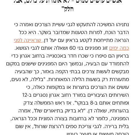
אנשים עושים סמים – לא אומרת על כולם, אבל
חלק"
נתניהו המשיכה להתעקש לגבי עשיית הצרכים ואמרה כי
הדבר הוכח, למרות הטענות שמדובר בשקר. היא ככל
הנראה מתייחסת לקטע בראיון עם יעל דן
, שראיינה לפני
כמה ימים
זוג מפגינים בני 60 ושאלה אותם לגבי הנושא.
בראיון הם סיפרו כי שכרו חדר באכסנייה ברחוב אגרון כדי
להתמודד עם הבעיה, ובמשך היום המפגינים שישנים במקום
מבקשים לעשות צרכים בבתי הקפה באזור, כך שהבעיה
מתעוררת רק בשעות הלילה המאוחרות. "בלילה, לא נעים,
עושים את הצרכים בחצרות או במקומות כאלה, כי
השירותים הציבוריים במורד רחוב אגרון נסגרים ב-12
ופותחים אותם ב-8 בבוקר". אז ראש הממשלה צדק
בהערותיו, שאלה דן. "לא בדיוק בתיאורים שלו", אמרה
המפגינה, כלומר לא ברחובות בצורה המונית וככל הנראה,
בלית ברירה. לגבי צריכת סמים ו"הרצת שורות", אין שום
הוכחה מעשית או מעצר בעניין.