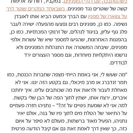
כשהסתבכה עם רגלי המפגינים
. במקביל, דווח על אלימות
קשה של שוטרים נגד מפגינים
, כשבאחד המקרים שוטר דרך
על צווארו של מפגין
עם הברך וכמעט הביא אותו לאובדן
נשימה. כמו כן, מפגינים רבים נפצעו מהפעלה ישירה לעבר
פלג גוף עליון, בניגוד לנהלים, של זרנוקי המכתזיות. כמו כן,
בהפגנות האחרונות, שהגיעו למספר שיא של עשרות אלפי
מפגינים, שיבחה המשטרה את התנהלות המפגינים ולא
נרשמו היתקלויות מיוחדות, וגם מספר העצורים ירד
לבודדים.
"מה שעשו לי, אני באמת הייתי מצפה שחברות הכנסת, כמו
תמר זנדברג או מרב מיכאלי, גם בקטע הזה יגנו. אני לא
מאחלת לעבור ולראות את מה שכותבים עלינו. איך יחתכו
איברים, ירצח אותו, ישתין לתוך הפה של הבן שלי בקשת.
למה אני לא שומעת גינויים על זה?" – נתניהו חזרה פעמיים
על התיאור של הטלת מים לתוך פיו של בנה, אולם יאיר
נתניהו, הפעיל מאוד ברשתות, מעולם לא סיפר על איום
כזה, כך שאין דרך לאמת זאת גם אם קיבל הודעה פרטית