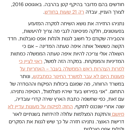
חודשים בהם מדובר בהיקף קטן בהרבה. באוגוסט 2016,
לצורך העניין, עבדה
רק 21 שעות בחודש
.
נתניהו החזירה את נושא השיחה למקרה המזעזע
בפעוטונים, חלקה מניסיונה לגבי מה צריך להיעשות,
והסבירה שקודם כל חשוב לגנות ולגלות אפס סובלנות. חדד
הקשה כששאל אותה איפה טעתה המדינה – אם כי
השאלה אולי צריכה להיות איפה טעתה הממשלה כמתוות
המדיניות והמפקחת. במקרה הזה למשל,
ראוי לציין כי
למרות הצהרות ראש הממשלה בעבר – האחריות על
מעונות היום לא עבר למשרד החינוך כמתבקש
, ונותר
במשרד הרווחה, מה שפוגם ביכולות הפיקוח וההסדרה של
התחום. "אני בפירוש בעד שיהיו מצלמות", הוסיפה נתניהו.
עם זאת, כפי שחשפה כתבת הארץ שירה קדרי עובדיה,
שנה אחרי שנכנס לתוקף,
החוק לפיקוח על מעונות עדיין לא
מיושם
והתקנת המצלמות עלולה להידחות בשנתיים לאור
דרישת האוצר. נתניהו חזרה על כך שיש לגנות את המקרים
ולגלות אפס סובלנות.