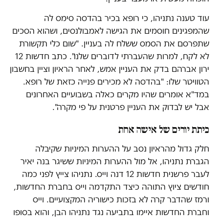
עוד טענה נתניהו, כי רופא בכיר בהדסה סימס לה
שהמפגינים חוסמים את הגישה לאמבולנסים, ושהוא הסכים
שתפרסם את הסמס ששלח לה בעניין. "שום כלי תקשורת
לא לקח, למרות שהעברתי לדוברים שלנו". כתב חדשות 12
ירון אברהם בדק את העניין אמש, לאחר הראיון וציין בחשבון
הטוויטר שלו: "בהדסה לא מכירים פנייה כזאת של רופא.
במד"א אומרים שהיו מקרים כאלה בשבועיים האחרונים
אבל יש לבדוק את העניין פרטנית על פי מקרה".
כיתת יורים של אישה אחת
חלק גדול מהראיון נסב על ההערות המיניות שקיבלה
הגברת נתניהו, אל מול ההערות המיניות ששיגר בנה יאיר
לעבר פרשנית חדשות 12 דנה וייס. נתניהו צייץ לפני כמה
חודשים ציוץ התוהה כיצד התקדמה וייס בחברת החדשות,
ורמז שהדבר קרה לא בזכות כישוריה המקצועיים. וייס
וחברת החדשות איימו בתביעה נגד נתניהו הבן, והוא בסופו