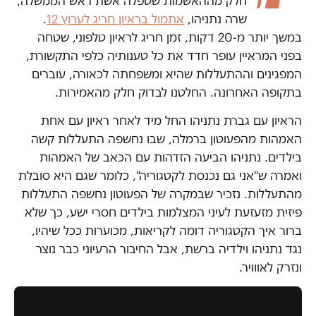
חלק מההאשמות שטפלה אשת ראש הממשלה,
שרה נתניהו,
אתמול בראיון חריג לערוץ 12
.
במשך יותר מ-20 דקות, זמן חריג לראיון טלפוני, שטחה
בפני המראיין עופר חדד את כל טענותיה כלפי התקשורת,
המפגינים וההתעללות שהיא ומשפחתה לכאורה, עוברים
בתקופה האחרונה. החלטנו לבדוק חלק מהאמירות.
הראיון עם גברת נתניהו החל מיד לאחר ראיון עם אחת
האמהות מהפעוטון ברמלה, שבו נחשפה התעללות קשה
בילדים. נתניהו הביעה הזדהות עם הכאב של האמהות
ואמרה ש"אני גם נכנסת לקטגוריה", כלומר שגם היא סובלת
מהתעללות. נזכיר שבמקרה של הפעוטון נחשפה התעללות
פיזית מזעזעת לעיני המצלמות בילדים חסרי ישע, כך שלא
ברור איך הקטגוריה דומה לקריאות, מכוערות ככל שיהיו,
נגד נתניהו וילדיה ברשת, אבל החיבור הרעיוני כבר נוצר
ונזרק לאווויר.