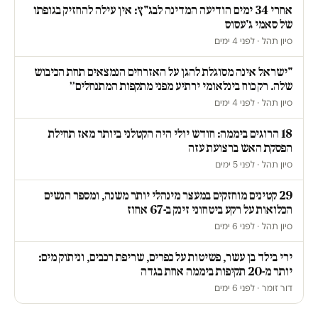
אחרי 34 ימים הודיעה המדינה לבג"ץ: אין עילה להחזיק בגופתו
של סאמי ג'עסוס
סיון תהל · לפני 4 ימים
"ישראל אינה מסוגלת להגן על האזרחים הנמצאים תחת הכיבוש
שלה. רק כוח בינלאומי ירתיע מפני מתקפות המתנחלים״
סיון תהל · לפני 4 ימים
18 הרוגים ביממה: חודש יולי היה הקטלני ביותר מאז תחילת
הפסקת האש ברצועת עזה
סיון תהל · לפני 5 ימים
29 קטינים מוחזקים במעצר מינהלי יותר משנה, ומספר הנשים
הכלואות על רקע ביטחוני זינק ב-67 אחוז
סיון תהל · לפני 6 ימים
ירי בילד בן עשר, פשיטות על כפרים, שריפת רכבים, וניתוק מים:
יותר מ-20 תקיפות ביממה אחת בגדה
דור זומר · לפני 6 ימים