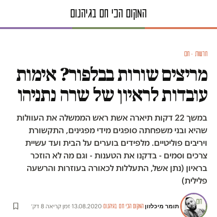
חדשות · חם
מריצים שורות בבלפור? אימות
עובדות לראיון של שרה נתניהו
במשך 22 דקות תיארה אשת ראש הממשלה את העוולות
שהיא ובני משפחתה סופגים מידי מפגינים, התקשורת
ויריבים פוליטיים. מלפידים בוערים על הבית ועד עשיית
צרכים וסמים - בדקנו את הטענות - וגם מה לא הוזכר
בראיון (נתן אשל, התעללות לכאורה בעוזרות והרשעה
פלילית)
תומר מיכלזון
·
·
13.08.2020
·
זמן קריאה 8 דק׳
המקום הכי חם בגיהנום