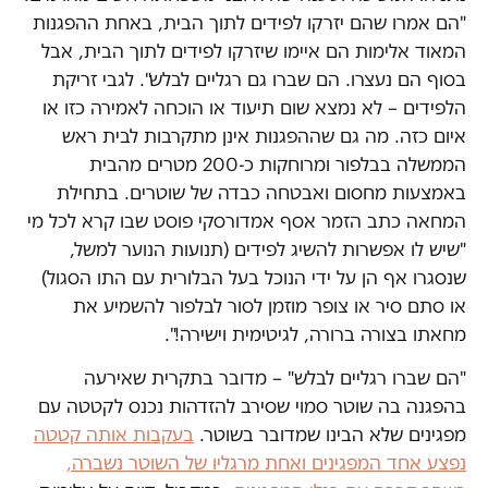
"הם אמרו שהם יזרקו לפידים לתוך הבית, באחת ההפגנות
המאוד אלימות הם איימו שיזרקו לפידים לתוך הבית, אבל
בסוף הם נעצרו. הם שברו גם רגליים לבלש". לגבי זריקת
הלפידים – לא נמצא שום תיעוד או הוכחה לאמירה כזו או
איום כזה. מה גם שההפגנות אינן מתקרבות לבית ראש
הממשלה בבלפור ומרוחקות כ-200 מטרים מהבית
באמצעות מחסום ואבטחה כבדה של שוטרים. בתחילת
המחאה כתב הזמר אסף אמדורסקי פוסט שבו קרא לכל מי
"שיש לו אפשרות להשיג לפידים (תנועות הנוער למשל,
שנסגרו אף הן על ידי הנוכל בעל הבלורית עם התו הסגול)
או סתם סיר או צופר מוזמן לסור לבלפור להשמיע את
מחאתו בצורה ברורה, לגיטימית וישירה!".
"הם שברו רגליים לבלש" – מדובר בתקרית שאירעה
בהפגנה בה שוטר סמוי שסירב להזדהות נכנס לקטטה עם
מפגינים שלא הבינו שמדובר בשוטר.
בעקבות אותה קטטה
נפצע אחד המפגינים ואחת מרגליו של השוטר נשברה,