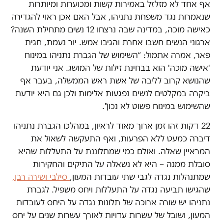
אף אחד לא מזלזל באמירות קשות ומכוערות ומיותרות
שנאמרות נגד משפחת נתניהו, אבל האם אכן ראוי להגדירה
כאישה מוכה, במדינה שבה נרצחו 12 נשים מתחילת השנה?
ארגוני הנשים חשבו אחרת והגיבו אמש. יור נעמת, חגית
פאר, אמרה אתמול: ״השימוש של הגברת נתניהו במינוח
'אישה מוכה' הוא בבחינת זילות של המושג. אני יודעת
שהנושא קרוב לליבה של אשת ראש הממשלה, בעבר אף
ביקרה במקלטים לנשים נפגעות אלימות ולכן גם היא יודעת
שהשימוש במינוח פשוט לא נכון".
22 דקות זהו זמן ארוך מאוד לראיון, במהלכו הגברת נתניהו
דיברה כמעט ללא הפרעות, ואף התעקשה לשאול את
המראיין שאלה. ואולם כמי שמתלוננת על התעללות שהיא
סובלת ממנה – היא לא נשאלה על התיקים והחקירות
שמתנהלות נגדה לגבי שתי עובדות המעון,
סילבי ושירה רבן,
שהגישו תביעה נגדה על התעללות ויחס משפיל. לגברת
נתניהו יש שורה ארוכה של תלונות נגדה על היחס לעובדות
המעון, ושובל של עשרות עדויות לאורך עשרות שנים על יחס