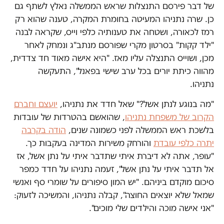
של דבר פירסם התנצלות שראש הממשלה נאלץ לשתף גם
כן. שרה נתניהו המעיטה בחומרת המקרה, טענה שהוא רק
רמז לכאורה, ושטחה את טענותיה כלפי וייס, שקראה לבנה
"ילד קקות" בסרטון מקרי שפורסם מנתב"ג ונמחק לאחר
מכן, ושוייס התנצלה עליו מאז. "היא אישה מאוד חד צדדית,
מהווה כיתת יורים בכל ערב שישי בפאנל", התעקשה
נתניהו.
"מה בנוגע לנתן אשל?" שאל חדד את נתניהו,
יועצם וחברם
הקרוב של משפחת נתניהו
, שהואשם בהטרדות של עובדות
בלשכת ראש הממשלה לפני כשמונה שנים,
הודה בקרבה
יתרה כלפי עובדת
והורחק משירות המדינה בעקבות כך.
"עופר, אתה לא דיברת איתי שתדבר איתי על נתן אשל, אז
אל תדבר איתי על נתן אשל", זעמה נתניהו על חדד כמפר
סיכום מוקדם ביניהם. "יש המון סיפורים על שומרי סף ואנשי
שמאל שלא יוצאים החוצה", קבלה נתניהו, והמשיכה לזעוק:
"אני אישה מוכה והילדים שלי מוכים".