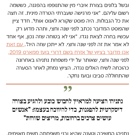
ובשל בלונים בצורת איברי מין שהתנופפו בהפגנה, כששמה
רשום עליהם. "אני מרגישה שעברתי הטרדה מינית. זה חצה
את כל הגבולות. היה פוסט שקורא לאנוס אותי". חדד ציין
שהפוסט המדובר נכתב לפני שנה וחצי, ותהה מדוע רק
עכשיו בחרה לצאת נגדו. "אני לא בטוחה שזה נכון, אף אחד
לא אמר את זה לפני שנה וחצי. לא ייתכן שזה היה".
עם זאת
אכן מדובר בציוץ של אזרח בשם דרורי בועז ממארס 2019,
לפני שנה וחצי, שאותר על ידי משפחת נתניהו באחרונה
כהוכחה לשיח האלים נגדה. הציוץ נמחק לאחר הסערה
שהתחוללה סביבו ובועז נחקר.
נתניהו הציעה למראיין לחבוש כובע ולהגיע בצורה
דיסקרטית להפגנות, כדי להיווכח בעצמו: "אנשים
עושים צרכים ברחובות, מריצים שורות"
נתניהו המשיכה וטענה שהיא ובני משפחתה חשים מאוימים.