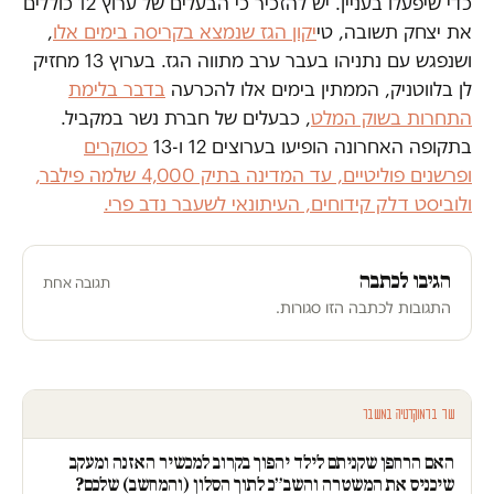
כדי שיפעלו בעניין. יש להזכיר כי הבעלים של ערוץ 12 כוללים
את יצחק תשובה, טי
יקון הגז שנמצא בקריסה בימים אלו
,
ושנפגש עם נתניהו בעבר ערב מתווה הגז. בערוץ 13 מחזיק
לן בלווטניק, הממתין בימים אלו להכרעה
בדבר בלימת
התחרות בשוק המלט
, כבעלים של חברת נשר במקביל.
בתקופה האחרונה הופיעו בערוצים 12 ו-13
כסוקרים
ופרשנים פוליטיים, עד המדינה בתיק 4,000 שלמה פילבר,
ולוביסט דלק קידוחים, העיתונאי לשעבר נדב פרי.
הגיבו לכתבה
תגובה אחת
התגובות לכתבה הזו סגורות.
עוד בדמוקרטיה במשבר
האם הרחפן שקניתם לילד יהפוך בקרוב למכשיר האזנה ומעקב
שיכניס את המשטרה והשב״כ לתוך הסלון (והמחשב) שלכם?