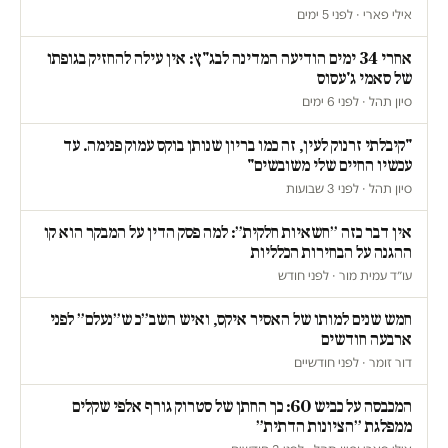
אילי פארי · לפני 5 ימים
אחרי 34 ימים הודיעה המדינה לבג"ץ: אין עילה להחזיק בגופתו
של סאמי ג'עסוס
סיון תהל · לפני 6 ימים
"קיבלתי זרנוק לעין, זה כמו בריון שנותן בוקס עמוק פנימה. עד
עכשיו החיים שלי משובשים"
סיון תהל · לפני 3 שבועות
אין דבר כזה ״חשאיות חלקית״: למה פסק הדין על המבקר הוא קו
ההגנה על הבחירות הכלליות
עו״ד עמית מור · לפני חודש
חמש שנים למותו של האסיר איקס, ואיש השב״כ ש״נעלם״ לפני
ארבעה חודשים
דור זומר · לפני חודשיים
המכבסה על כביש 60: כך החתן של סטרוק גורף אלפי שקלים
ממפלגת ״הציונות הדתית״