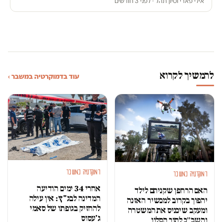
אילי פארי וסיון תהל · לפני 3 חודשים
להמשיך לקרוא
עוד בדמוקרטיה במשבר ›
דמוקרטיה במשבר
דמוקרטיה במשבר
אחרי 34 ימים הודיעה
האם הרחפן שקניתם לילד
המדינה לבג"ץ: אין עילה
יהפוך בקרוב למכשיר האזנה
להחזיק בגופתו של סאמי
ומעקב שיכניס את המשטרה
ג'עסוס
והשב״כ לתוך הסלון