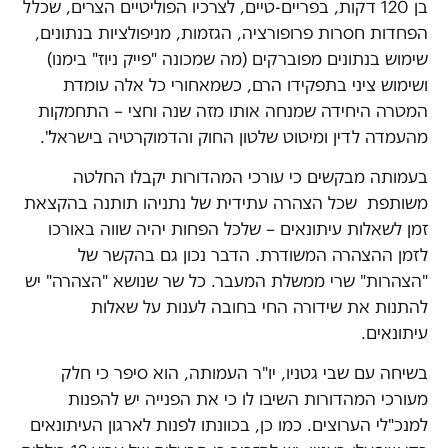
בן 120 דקות, בפריים-טיים, לצרכיו הפוליטיים הצרים, שכלל
הפחדות חסרות פרופורציה, הגזמות, מניפולציות בנתונים,
שימוש בנתונים מפוברקים (מה שמכונה "פייק ניוז" בימנו)
ושימוש ציני בתפקידו הרם, כשמאחורי כל אלה עומדת
המטרה היחידה שמנחה אותו מזה שנה וחצי – התחמקות
מהעמדה לדין ומיטוט שלטון החוק והדמוקרטיה בישראל".
בעמותה מבקשים כי עורכי המהדורות יקבלו החלטה
משותפת שכל הצהרה עתידית של נתניהו תותנה בהקצאת
זמן לשאלות עיתונאים – שלכל הפחות יהיה שווה באורכו
לזמן ההצהרה המשודרת. הדבר נכון גם בהקשר של
"הצהרות" שרי ממשלת המעבר. כל שר שנושא "הצהרה" יש
להתנות את שידורה החי בחובה לענות על שאלות
עיתונאים.
בשיחה עם שבי גטניו, יו"ר העמותה, הוא סיפר כי חלק
מעורכי המהדורות השיבו לו כי את הפנייה יש להפנות
למנכ"לי הערוצים. כמו כן, בכוונתו לפנות לארגון העיתונאים