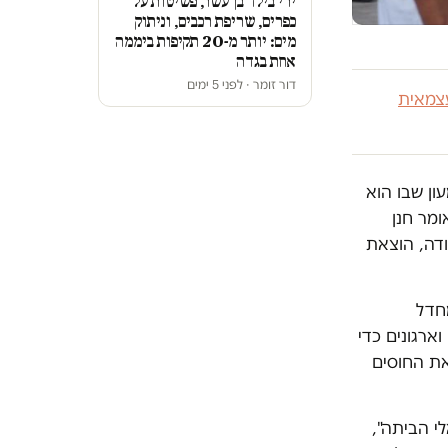
ירי בילד בן עשר, פשיטות על
כפרים, שריפת רכבים, וניתוק
מים: יותר מ-20 תקיפות ביממה
אחת בגדה
דור זומר · לפני 5 ימים
צמאית
ון שבו הוא
ומר חנן
ודה, הוצאת
 מחדל
ארגונים כדי
את החוסים
י הביתה",