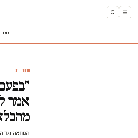
חם
חדשות · חם
"בפעם 
אמר למ
מהכלא
המחאה נגד המ