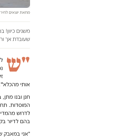
מחאת יוצאים לחירות 
משנים כיוון! 
שעובדת אך ורק
"ש
לו
נמ
זל
אותי מהכלא'"
המוסדות. תחת 
לדרוש מהמדינ
בהם לדיור בק
"אני במאבק של