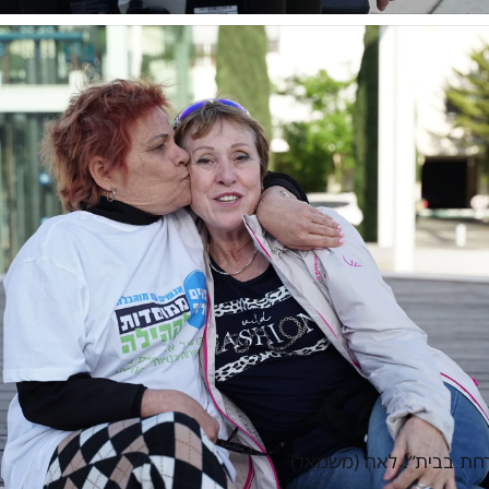
רחת בבית״. לאה (משמאל)