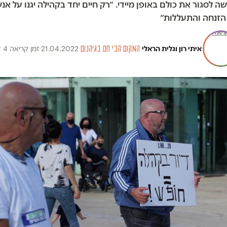
שה לסגור את כולם באופן מיידי. ״רק חיים יחד בקהילה יגנו על אנ
 הזנחה והתעללות״
איתי רון
ו
גלית הראלי
·
המקום הכי חם בגיהנום
·
21.04.2022
·
זמן קריאה 4 דק׳