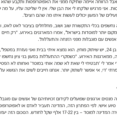
"אבל הרווחה איימה שתיקח ממני את האפוטרופסות ותקבע שהוא מ
ת. אני מרגיש שלקחו לי את הבן שלי. אין לי שליטה עליו, על מה 
עילים של המעון יכולים לעשות איתו מה שהם רוצים".
ה נחשפים בכלי התקשורת שוב ושוב, מחלחלים בציבור לאט לאט, ו
מקום יותר למוסדות בישראל", אמרו המארגנים באירוע. "רק חיים 
אנשים עם מוגבלות מפני הזנחה והתעללות".
"לבן שלי אורי, בן 24, יש שיתוק מוחין. הוא נמצא איתי בבית ואני נעזרת במטפ
ה, ממארגנות האירוע. "כשמקרי ההתעללות במעון בני ציון נחשפו ל
י אמר לי 'תבטיחי לי שאת לא שמה אותי במוסד' ואחותו לא הפסי
תי 'די, אי אפשר לשתוק יותר. אנחנו חייבים לשים את הנושא על 
מנסים ארגונים שפועלים לקידום זכויותיהם של אנשים עם מוגבלוי
סיוע אישי. לפי הפתרון הזה, המדינה תעביר לאדם או לאפוטרופוס
הסכום שמעבירה המדינה למוסד – בין 17-22 אלף שקל לחודש. הסכום ה