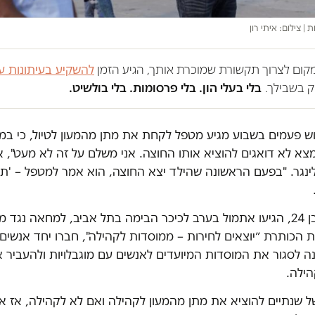
| צילום: איתי רון
במקום לצרוך תקשורת שמוכרת אותך, הגיע הזמן
להשקיע בעיתונות ע
 בשבילך.
בלי בעלי הון. בלי פרסומות. בלי בולשיט.
ש פעמים בשבוע מגיע מטפל לקחת את מתן מהמעון לטיול, כי במע
צא לא דואגים להוציא אותו החוצה. אני משלם על זה לא מעט", א
ינגר. "בפעם הראשונה שהילד יצא החוצה, הוא אמר למטפל – 'ת
.
חנן ובנו מתן, בן 24, הגיעו אתמול בערב לכיכר הבימה בתל אביב, למחאה נגד
הכותרת ״יוצאים לחירות – ממוסדות לקהילה", חברו יחד אנשים ו
ה לסגור את המוסדות המיועדים לאנשים עם מוגבלויות ולהעביר 
הילה.
 שנתיים להוציא את מתן מהמעון לקהילה ואם לא לקהילה, אז אל