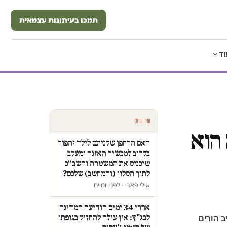
תמכו בעיתונות עצמאית
וד
עוד בחם
הוא
האם הרחפן שקניתם לילד יהפוך
בקרוב למכשיר האזנה ומעקב
שיכניס את המשטרה והשב״כ
לתוך הסלון (והמחשב) שלכם?
אילי פארי · לפני יומיים
אחרי 34 ימים הודיעה המדינה
לבג"ץ: אין עילה להחזיק בגופתו
ב הורים