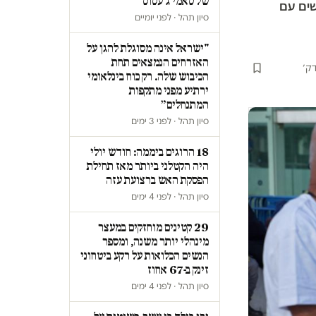
של סאמי ג'עסוס
שים עם
סיון תהל · לפני יומיים
"ישראל אינה מסוגלת להגן על
האזרחים הנמצאים תחת
הכיבוש שלה. רק כוח בינלאומי
ירתיע מפני מתקפות
המתנחלים״
סיון תהל · לפני 3 ימים
18 הרוגים ביממה: חודש יולי
היה הקטלני ביותר מאז תחילת
הפסקת האש ברצועת עזה
סיון תהל · לפני 4 ימים
29 קטינים מוחזקים במעצר
מינהלי יותר משנה, ומספר
הנשים הכלואות על רקע ביטחוני
זינק ב-67 אחוז
סיון תהל · לפני 4 ימים