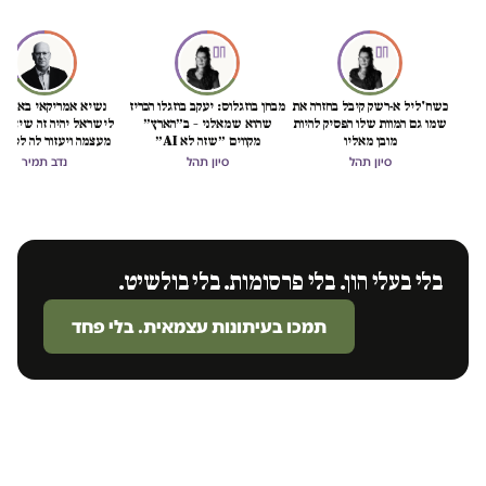
כשח'ליל א-רשק קיבל בחזרה את
מבחן בוזגלוס: יעקב בוזגלו הכריז
נשיא אמריקאי באמת ט
שמו גם המוות שלו הפסיק להיות
שהוא שמאלני – ב״הארץ״
לישראל יהיה זה שיציל 
מובן מאליו
מקווים ״שזה לא AI״
מעצמה ויעזור לה לסיים
הכיבוש
סיון תהל
סיון תהל
נדב תמיר
בלי בעלי הון. בלי פרסומות. בלי בולשיט.
תמכו בעיתונות עצמאית. בלי פחד