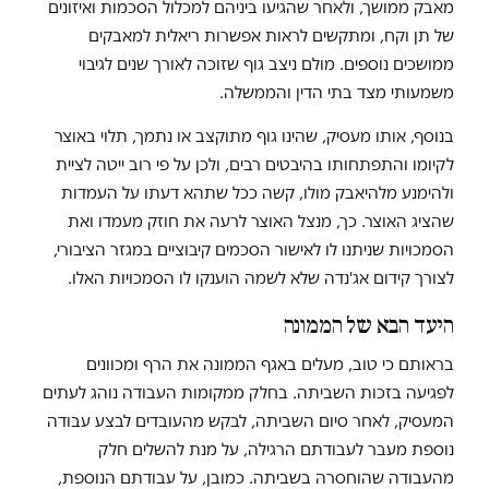
מאבק ממושך, ולאחר שהגיעו ביניהם למכלול הסכמות ואיזונים
של תן וקח, ומתקשים לראות אפשרות ריאלית למאבקים
ממושכים נוספים. מולם ניצב גוף שזוכה לאורך שנים לגיבוי
משמעותי מצד בתי הדין והממשלה.
בנוסף, אותו מעסיק, שהינו גוף מתוקצב או נתמך, תלוי באוצר
לקיומו והתפתחותו בהיבטים רבים, ולכן על פי רוב ייטה לציית
ולהימנע מלהיאבק מולו, קשה ככל שתהא דעתו על העמדות
שהציג האוצר. כך, מנצל האוצר לרעה את חוזק מעמדו ואת
הסמכויות שניתנו לו לאישור הסכמים קיבוציים במגזר הציבורי,
לצורך קידום אג'נדה שלא לשמה הוענקו לו הסמכויות האלו.
היעד הבא של הממונה
בראותם כי טוב, מעלים באגף הממונה את הרף ומכוונים
לפגיעה בזכות השביתה. בחלק ממקומות העבודה נוהג לעתים
המעסיק, לאחר סיום השביתה, לבקש מהעובדים לבצע עבודה
נוספת מעבר לעבודתם הרגילה, על מנת להשלים חלק
מהעבודה שהוחסרה בשביתה. כמובן, על עבודתם הנוספת,