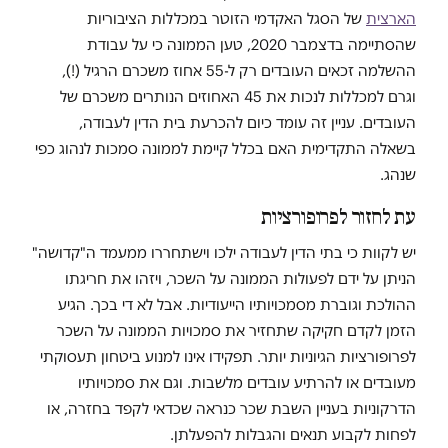
הארצית
של הסגל האקדמי הזוטר במכללות הציבוריות
שהסתיימה בדצמבר 2020, טען הממונה כי על עבודת
ההשלמה זכאים העובדים רק ל-55 אחוז משכרם הרגיל (!),
וגרם למכללות לנכות את 45 האחוזים הנותרים משכרם של
העובדים. עניין זה עומד כיום להכרעת בית הדין לעבודה,
בשאלה התקדימית האם בכלל קיימת לממונה סמכות לנהוג כפי
שנהג.
עת לחזור לפרופורציות
יש לקוות כי בתי הדין לעבודה ילכו וישתחררו ממעמד ה"קדושה"
הניתן על ידם לפעולות הממונה על השכר, ויזהו את חריגתו
ההולכת וגוברת מסמכויותיו הייעודיות. אבל לא די בכך. הגיע
הזמן לקדם חקיקה שתחזיר את סמכויות הממונה על השכר
לפרופורציות הגיוניות יותר. תפקידו אינו למנוע ביטחון תעסוקתי
מעובדים או להרתיע עובדים מלשבות. וגם את סמכויותיו
הדרקוניות בעניין השבת שכר כנראה שכדאי לקפד בחזרה, או
לפחות לקבוע תנאים והגבלות להפעלתן.