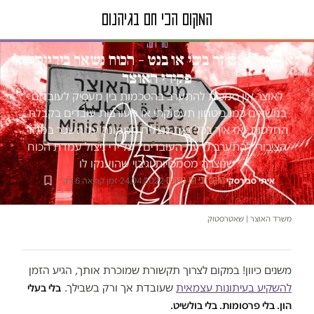
טור דעה
לא משנה אם זה ביבי או בנט – הכוח נשאר בידיים של
פקידי האוצר
לאוצר אין סמכות להתערב בהסכמות בין מעסיק לעובדים
בנושאים כמו ביטחון תעסוקתי או מעורבות עובדים בקבלת
החלטות, אז איך בכל זאת מצליח הממונה על השכר במגזר
הציבורי להתערב לרעת העובדים? על ידי ניצול עמדת הכוח
שנוצרה מסמכויות וגיבוי שהוענקו לו
איתי סבירסקי
·
·
24.04.2022
·
זמן קריאה 6 דק׳
המקום הכי חם בגיהנום
משרד האוצר | שאטרסטוק
משנים כיוון! במקום לצרוך תקשורת שמוכרת אותך, הגיע הזמן
להשקיע בעיתונות עצמאית
שעובדת אך ורק בשבילך.
בלי בעלי
הון. בלי פרסומות. בלי בולשיט.