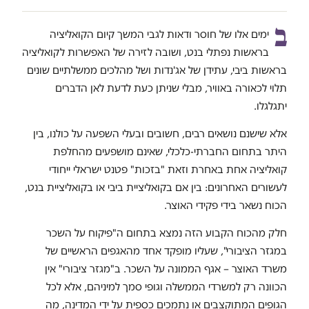
ב
ימים אלו של חוסר ודאות לגבי המשך קיום הקואליציה
בראשות נפתלי בנט, ושובה לזירה של האפשרות לקואליציה
בראשות ביבי, עתידן של אג'נדות ושל מהלכים ממשלתיים שונים
תלוי לכאורה באוויר, מבלי שניתן כעת לדעת לאן הדברים
יתגלגלו.
אלא שישנם נושאים רבים, חשובים ובעלי השפעה על כולנו, בין
היתר בתחום החברתי-כלכלי, שאינם מושפעים מהחלפת
קואליציה אחת באחרת וזאת "בזכות" פטנט ישראלי ייחודי
לעשורים האחרונים: בין אם בקואליציית ביבי או בקואליציית בנט,
הכוח נשאר בידי פקידי האוצר.
חלק מהכוח הקבוע הזה נמצא בתחום ה"פיקוח על השכר
במגזר הציבורי", שעליו מופקד אחד מהאגפים הראשיים של
משרד האוצר – אגף הממונה על השכר. ב"מגזר ציבורי" אין
הכוונה רק למשרדי הממשלה וגופי סמך למיניהם, אלא לכל
הגופים המתוקצבים או נתמכים כספית על ידי המדינה, מה