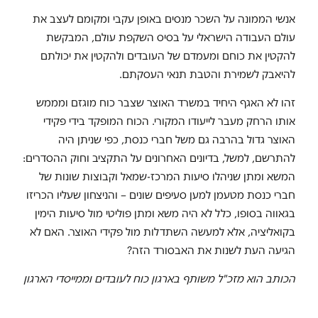
אנשי הממונה על השכר מנסים באופן עקבי ומקומם לעצב את
עולם העבודה הישראלי על בסיס השקפת עולם, המבקשת
להקטין את כוחם ומעמדם של העובדים ולהקטין את יכולתם
להיאבק לשמירת והטבת תנאי העסקתם.
זהו לא האגף היחיד במשרד האוצר שצבר כוח מוגזם ומממש
אותו הרחק מעבר לייעודו המקורי. הכוח המופקד בידי פקידי
האוצר גדול בהרבה גם משל חברי כנסת, כפי שניתן היה
להתרשם, למשל, בדיונים האחרונים על התקציב וחוק ההסדרים:
המשא ומתן שניהלו סיעות המרכז-שמאל וקבוצות שונות של
חברי כנסת מטעמן למען סעיפים שונים – והניצחון שעליו הכריזו
בגאווה בסופו, כלל לא היה משא ומתן פוליטי מול סיעות הימין
בקואליציה, אלא למעשה השתדלות מול פקידי האוצר. האם לא
הגיעה העת לשנות את האבסורד הזה?
הכותב הוא מזכ"ל משותף בארגון כוח לעובדים וממייסדי הארגון