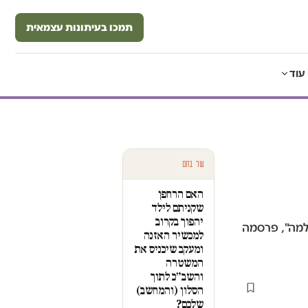
תמכו בעיתונות עצמאית
עוד
עוד בחם
האם הרחפן
שקניתם לילד
יהפוך בקרוב
תלמה", פרסמה
למכשיר האזנה
ומעקב שיכניס את
המשטרה
והשב״כ לתוך
הסלון (והמחשב)
שלכם?