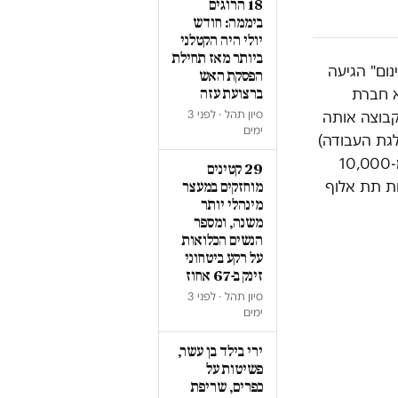
18 הרוגים
ביממה: חודש
יולי היה הקטלני
ביותר מאז תחילת
נום" הגיעה
הפסקת האש
א חברת
ברצועת עזה
סיון תהל · לפני 3
קבוצה אותה
ימים
לגת העבודה)
ומונה כמה מאות מתנדבים. עמוד הפייסבוק "החברים של תלמה" כולל למעלה מ-10,000
29 קטינים
ת תת אלוף
מוחזקים במעצר
מינהלי יותר
משנה, ומספר
הנשים הכלואות
על רקע ביטחוני
זינק ב-67 אחוז
סיון תהל · לפני 3
ימים
ירי בילד בן עשר,
פשיטות על
כפרים, שריפת