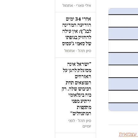
אילי פארי · אתמול
אחרי 34 ימים
הודיעה המדינה
לבג"ץ: אין עילה
להחזיק בגופתו
של סאמי ג'עסוס
סיון תהל · אתמול
"ישראל אינה
מסוגלת להגן על
האזרחים
הנמצאים תחת
הכיבוש שלה. רק
כוח בינלאומי
ירתיע מפני
מתקפות
המתנחלים״
סיון תהל · לפני
יומיים
 עצמאית