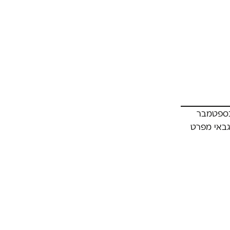
ירחה בעבר חוגי בית רבי משתתפים של המפלגה (כך לדוגמא, ב-9 בספטמבר
תתפים ששמעו את גבאי מפרט