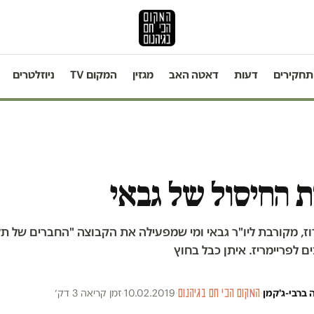
תחקירים
דעות
דאטה האב
מגזין
המקום TV
ניוזלטרים
 החיסול של גבאי
רוז, מקורבת ליו"ר גבאי ומי שמפעילה את הקבוצה "החברים של 
 לפריימריז. איתן כבל בחוץ
 ברבי-ג'קמן
·
המקום הכי חם בגיהנום
·
10.02.2019
·
זמן קריאה 3 דק׳