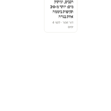
רכבים, וניתוק
מים: יותר מ-20
תקיפות ביממה
אחת בגדה
דור זומר · לפני 4
ימים