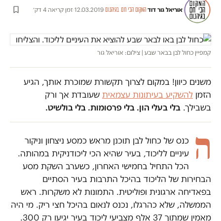
אוריאל גור דוד
·
·
12.03.2019
·
זמן קריאה 4 דק׳
המקום הכי חם בגיהנום
קמפיין כחול לבן בבאר שבע | צילום: אוריאל גור
משנים כיוון! במקום לצרוך תקשורת שמוכרת אותך, הגיע
הזמן
להשקיע בעיתונות עצמאית
שעובדת אך ורק
בשבילך.
בלי בעלי הון. בלי פרסומות. בלי בולשיט.
ה
כנס של כחול לבן תוכנן מראש כמסע ניצחון וניקור
עיניים לליכוד, בעיר שהיא הכי ליכודניקית במהותה.
הכל התחיל בחמישי האחרון, כשערב השקת מסע
הבחירות של הליכוד‫ בהיכל התרבות בעיר הסתיים
בפאדיחה ארגונית ופוליטית. התמונות לא משקרות. ראש
הממשלה, שלא כהרגלו, נכנס לנאום בהיכל חצי ריק‫. מי היה
מאמין שמתוך 37 אלף מצביעי ליכוד בעיר יגיעו רק 300.