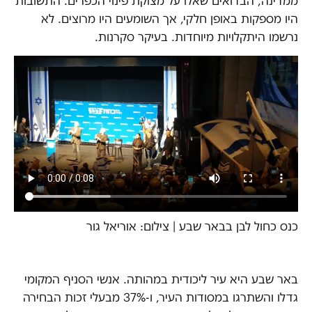
ממדינה‫, הבדואים שאלו על מצוקת פינוי הכפרים. התשובות
היו מספקות באופן חלקי, אך השומעים היו מרוצים. לא
נרשמו היתקלויות מיוחדות. בעיקר סקרנות.
כנס כחול לבן בבאר שבע | צילום: אוריאל גור
באר שבע היא עיר ליכודית במהותה. אנשי הסניף המקומי
גדלו והשתרגו במסודות העיר, ו-37% מבעלי זכות הבחירה