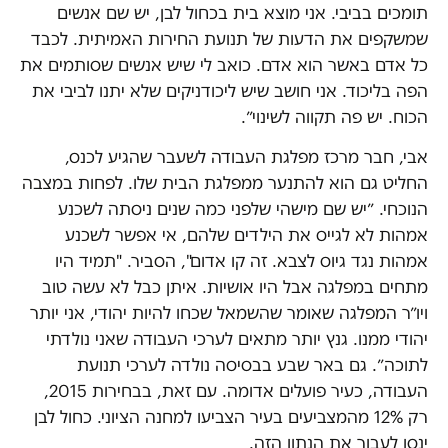
תומכים בביבי. אני מוצא בית בכחול לבן, יש שם אנשים
שמשקפים את הדעות של תנועת החירות האמיתית. לכבד
כל אדם באשר הוא אדם. כואב לי שיש אנשים שסותמים את
הפה בליכוד. אני חושב שיש ליכודניקים שלא יתנו לביבי את
הכוח. יש פה תקווה לשינוי״.
אבי‫, חבר מרכז מפלגת העבודה לשעבר שהגיע לכנס‫,
החליט גם הוא להתנער ממפלגת הבית שלו. לפחות במצבה
הנוכחי‫. ״יש שם מישהי שלפני כמה שנים ניסתה לשכנע
אמהות לא לגייס את הילדים שלהם, אי אפשר לשכנע
אמהות נגד גיוס לצבא. זה קו אדום", הסביר. "תמיד היו
מתחים במפלגה אבל היו אושיות. איתן כבל לא עשה טוב
ויו״ר המפלגה שאומר שהשמאל שכחו להיות יהודי, אני יותר
יהודי ממנו. גנץ יותר מתאים לערכי העבודה שאני נולדתי
לתוכה״. גם באר שבע בבסיסה נולדה לערכי תנועת
העבודה, כעיר פועלים אדומה. עם זאת, בבחירות 2015,
רק 12% מהמצביעים בעיר הצביעו למחנה הציוני. כחול לבן
ינסו לעבור את הנתון הזה.