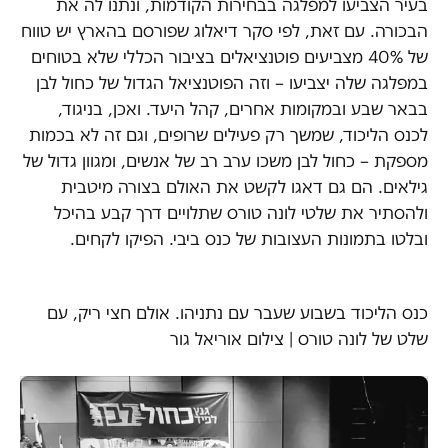
בעיר הצביעו למפלגה בבחירות הקודמות, ונתנו לה את
הבכורה. עם זאת, לפי סקר דיאלוג שפורסם בהארץ יש טווח
של 40% מצביעים פוטנציאלים בציבור הכללי שלא בטוחים
במפלגה שלה יצביעו – וזה הפוטנציאל הגדול של כחול לבן
בבאר שבע ובמקומות אחרים, קהל היעד. ואכן, בניגוד,
לכנס הליכוד, שמשך רק פעילים שרופים, וגם זה לא בכמות
מספקת – כחול לבן משכו ערב רב של אנשים‫, ומגוון גדול של
גילאים‫. הם גם דאגו לקשט את האולם בצורה מיטבית
ולהסתיר את שלטי לונה טורס שתלויים דרך קבע בהיכל
ובלטו בתמונות העצובות של כנס ביבי. הפיקו לקחים‫.
כנס הליכוד בשבוע שעבר עם נתניהו. אולם חצי ריק, עם
שלט של לונה טורס | צילום אוריאל גור