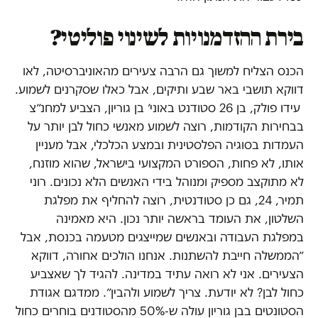
בירת ההזדמנויות לשינוי פוליטי?
הכנס הצליח למשוך גם הרבה צעירים מהאוניברסיטה, לאו
דווקא תושבי באר שבע ותיקים, אבל כאלו שסקרנים לשמוע.
עידו פולק, בן 26 סטודנט באוני׳ בן גוריון‫, הצביע למחנ״צ
בבחירות הקודמות‫, רוצה לשמוע מאנשי כחול לבן יותר על
העמדות בסוגיה הפלסטינית ובמצע הכלכלי‫, אבל מעניין
אותו‫, לא פחות‫, הספורט המקצועי בישראל‫, שהוא מוזנח‫,
לא מתוקצב מספיק ומנוהל בידי האנשים הלא נכונים‫. רוני
תמיר, 24, גם כן סטודנטית‫, רוצה להחליף את מפלגת
השלטון‫, את העומד בראשה יותר נכון‫. היא מאמינה
במפלגת העבודה ובאנשים שמייצגים מטעמה בכנסת‫, אבל
״הממשלה חייבת להשתנות‫. אנחנו הולכים אחורה‫, דווקא
הצעירים‫. אני לא רואה עתיד במדינה‫. להגיד לך שאצביע
כחול לבן? לא יודעת‫. צריך לשמוע ולהבין״‫. ממדגם אגודת
הסטונטים בבן גוריון עולה ש-50% מהסטודנים בוחרים כחול