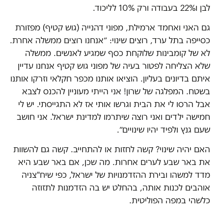
לבן ו22% בעבודה ורק 10% לליכוד.
גם האני ואחמד ארמילת, מפוני דהנייה ‫(גוש קטיף‫) מפזורת
כסייפה בתל ערד, רוצים שינוי‫: ״אנחנו רוצים ממשלה אחרת.
לא של קומבינות שלוקחת כסף שמגיע לאנשים. ממשלה
שלא הצליחה לפטור בעיה של מפוני גוש קטיף אנחנו עדיין
איתם בדיונים בעליון. הוציאו אותנו מכפר חקלאי וזרקו אותנו
בשטח. המפלגה של שרון‫! אני הייתי מעוניין להכנס לצבא
אבל הרסו לי את הבית וגרשו אותי אז לא התגייסתי. יש לי
חמישה ילדים ואני רוצה שיתרמו למדינת ישראל‫. אני חושב
שעם גנץ ולפיד יהיו שינויים‫״.
האם יהיה שינוי? קשה לחזות או להתחייב. קשה גם להשוות
את באר שבע לערים אחרות. מה שכן, אם באר שבע היא
מדד למשהו ובירת ההזדמנויות של ישראל, כפי שיח"צניה
אוהבים לכנות אותה, בהחלט יש בה הזדמנות לתזוזה
כלשהי במפה הפוליטית.