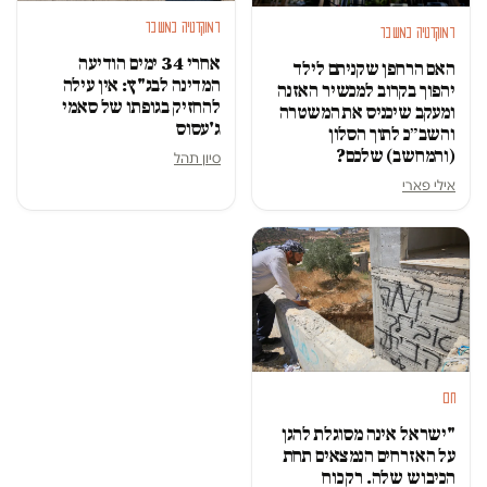
דמוקרטיה במשבר
דמוקרטיה במשבר
אחרי 34 ימים הודיעה
האם הרחפן שקניתם לילד
המדינה לבג"ץ: אין עילה
יהפוך בקרוב למכשיר האזנה
להחזיק בגופתו של סאמי
ומעקב שיכניס את המשטרה
ג'עסוס
והשב״כ לתוך הסלון
(והמחשב) שלכם?
סיון תהל
אילי פארי
חם
"ישראל אינה מסוגלת להגן
על האזרחים הנמצאים תחת
הכיבוש שלה. רק כוח