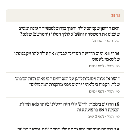
עוד בחם
האם הרחפן שקניתם לילד יהפוך בקרוב למכשיר האזנה ומעקב
שיכניס את המשטרה והשב״כ לתוך הסלון (והמחשב) שלכם?
אילי פארי · אתמול
אחרי 34 ימים הודיעה המדינה לבג"ץ: אין עילה להחזיק בגופתו
של סאמי ג'עסוס
סיון תהל · לפני יומיים
"ישראל אינה מסוגלת להגן על האזרחים הנמצאים תחת הכיבוש
שלה. רק כוח בינלאומי ירתיע מפני מתקפות המתנחלים״
סיון תהל · לפני יומיים
18 הרוגים ביממה: חודש יולי היה הקטלני ביותר מאז תחילת
הפסקת האש ברצועת עזה
סיון תהל · לפני 3 ימים
29 קטינים מוחזקים במעצר מינהלי יותר משנה, ומספר הנשים