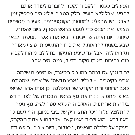
הפעילים כעסו‫, חלקם התקשרו לחברים לעודד אותם
להגיע, אבל ללא הועיל. חלק הסבירו שלא היה מספיק זמן
לארגן והיו שהפליגו למחוזות הקונספירציה‫. פעילים מסוימים
הצניעו את הכנס כדי לפגוע בראש הסניף. ביום שאחרי,
שיחת היום היתה שחייבים להביא את ראש הממשלה לבאר
שבע בשנית להראות לו את כוח ההתגייסות‫. פיצוי מאוחר
תקראו לזה. אבל עד שיגיע התיקון, כחול לבן מיהרו לקבוע
כנס בחירות באותו מקום בדיוק, כמה ימים אחרי.
לפיד וגנץ עלו לבמה כמו רוק סטארז, או מינימום שלמה
ארצי בקיסריה – לצלילי "ארץ חדשה" של ארצי, שמסתמן
כאב הרוחני ורוח הקודש של המפלגה. כן אותו ארצי שריאיין
באופן מחמיא ונינוח את גנץ בראיון הבכורה שלו לפני חודש
בידיעות אחרונות. האולם היה מלא מפה לפה‫, גנץ ניסה
להתלוצץ על ההיכל החצי ריק של ביבי כמובן, הרי לשם כך
באנו לכאן. הוא ולפיד נאמו קצת ואז לקחו שאלות מהקהל,
בעיקר על כלכלה חופשית, ניסנקורן, דיור ציבורי‫, חופש דת