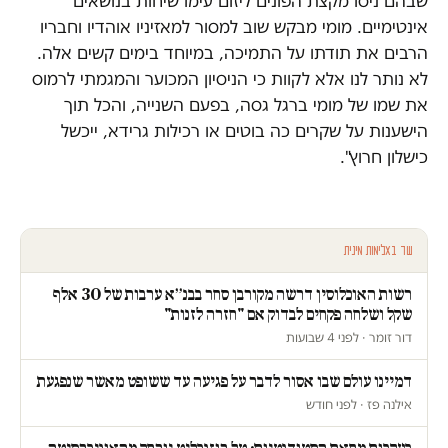
שבהם ניסו מקצת הפונים ליזום עימו שיחות בנושאים
אינטימיים. מומי מבקש שוב למסור למאזיניו אוהדיו וחבריו
הרבים את תודתו על התמיכה, במיוחד בימים קשים אלה.
לא נותר לנו אלא לקוות כי הניסיון המכוער והמגמתי לרמוס
את שמו של מומי ברגל גסה, בפעם השנייה, והכל תוך
הישענות על שקרים כה בוטים או רכילות גרידא, ייכשל
כישלון חרוץ".
עוד באלימות מינית
רשות האוכלוסין דרשה מקורבן סחר בבנ״א ערבות של 30 אלף
שקל ושלחה פקחים לבדוק אם "חזרה לזנות"
דור זומר · לפני 4 שבועות
דמיינו עולם שבו אסור לדבר על פגיעה עד ששופט מאשר שנפגעת
אילנה פז · לפני חודש