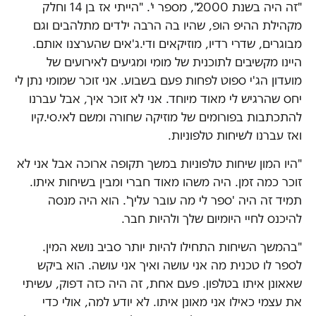
"זה היה בשנת 2000", מספר י'. "הייתי אז בן 14 וחלק
מקהילת ההיפ הופ, שהיו בה הרבה ילדים מתלהבים וגם
מבוגרים, שדרי רדיו, מוזיקאים ודי.ג'אים שהערצנו אותם.
היינו מקשיבים לתוכנית של מומי ומגיעים לאירועים של
מועדון הג'י ספוט לפחות פעם בשבוע. אני זוכר שמומי נתן לי
יחס שהרגיש לי מאוד מיוחד. אני לא זוכר איך, אבל עברנו
להתכתבות בפורומים של מוזיקה שחורה ומשם לאי.סי.קיו
ואז עברנו לשיחות טלפוניות.
"היו המון שיחות טלפוניות במשך תקופה ארוכה אבל אני לא
זוכר כמה זמן. היה משהו מאוד חברי ומבין בשיחות איתו.
תמיד זה היה 'ספר לי מה עובר עליך'. הוא היה מנסה
להיכנס לחיי היומיום שלך ולהיות חבר.
"בהמשך השיחות התחילו להיות יותר סביב נושא המין.
לספר לו טכנית מה אני עושה ואיך אני עושה. הוא ביקש
שאאונן איתו בטלפון. פעם אחת, זה היה כזה דפוק, עשיתי
את עצמי כאילו אני מאונן איתו. לא יודע למה, אולי כדי