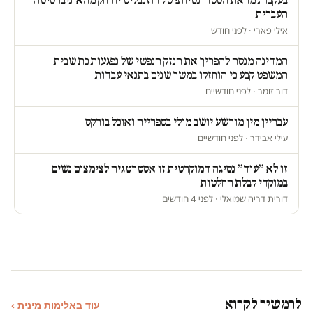
בעקבות מחאת הסטודנטיות: טל רוזנבליט יורחק מהאוניברסיטה
העברית
אילי פארי · לפני חודש
המדינה מנסה להפריך את הנזק הנפשי של נפגעות כת שבית
המשפט קבע כי הוחזקו במשך שנים בתנאי עבדות
דור זומר · לפני חודשיים
עבריין מין מורשע יושב מולי בספרייה ואוכל בורקס
עילי אבידר · לפני חודשיים
זו לא ״עוד״ נסיגה דמוקרטית זו אסטרטגיה לצימצום נשים
במוקדי קבלת החלטות
דורית דריה שמואלי · לפני 4 חודשים
להמשיך לקרוא
עוד באלימות מינית ›