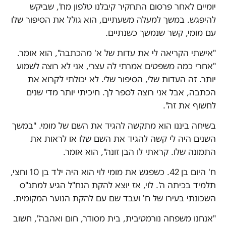
יומיים לאחר פרסום התחקיר קיבלנו טלפון מח', שביקש
להיפגש. במשך למעלה משעתיים, הוא גולל את הסיפור שלו
עם מומי, קשר שנמשך כשנתיים.
"אישתי הקריאה לי את עדות של א' מהכתבה", הוא אומר.
"אחרי כמה משפטים אמרתי לה עצרי, אני לא רוצה לשמוע
יותר. זה העדות שלי, הסיפור שלי. לא יכולתי לקרוא את
הכתבה, אבל אני רוצה לספר לך. חיכיתי יותר מדי שנים
לחשוף את זה".
בשיחה ביננו הוא מתקשה להגיד את השם של מומי. "במשך
השנים היה לי קשה להגיד את השם שלו או לראות את
התמונה שלו. קראתי לו הבן זונה", הוא אומר.
ח' היום בן 42. כשפגש את מומי לוי הוא היה ילד בן 10 וחצי,
תלמיד בכיתה ה'. לוי, אז יוצא להקת הנח"ל הגיע למתנ"ס
השכונתי בעירו של ח' ועבד שם עם להקת הנוער המקומית.
"אנחנו משפחה נורמטיבית, בית מסודר, חום ואהבה", חשוב