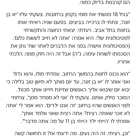
הם קורבנות בדיוק כמוני.
"בגיל 18 פגשתי את מומי בקניון ברחובות. צעקתי עליו 'יא בן
זונה', ונתתי לו ברכייה בביצים. בפעם שניה ראיתי אותו
בחנות בתל אביב. רעדתי. יצאתי החוצה והתקשרתי
לפסיכולוגית שלי. היא אמרה 'אתה לא חייב לעשות כלום'.
(הפסיכולוגית אישרה בפני את הדברים לאחר שח' נתן את
הסכמתו לשוחח עימה; ג"ה) אבל זה היה חזק ממני. הלכתי
אחריו.
"הוא נכנס לחנות בהמשך הרחוב. עמדתי מולו, והוא גדול
ואני אומר לו 'יא בן זונה, עד יום מותך לא תישן טוב בלילה כי
יבוא יום שיבואו אליך האנשים שזיינת ויזיינו אותך מכות'.
המוכר סילק אותנו. צעקתי לו 'אני לא מפחד ממך', צרחתי
לפני האנשים שהיו ברחוב 'זה אנס ילדים'. הוא אמר לי 'אתה
לא זוכר שאתה רצית? אתה רצית שאני אלמד אותך'.
אמרתי לו 'הייתי ילד הייתי בן 11 על מה אתה מדבר'".
"וכן, רציתי. זה היה נעים. מה ידעתי אז? זו תחושה קשה