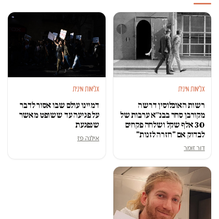
אלימות מינית
אלימות מינית
רשות האוכלוסין דרשה
דמיינו עולם שבו אסור לדבר
מקורבן סחר בבנ״א ערבות של
על פגיעה עד ששופט מאשר
30 אלף שקל ושלחה פקחים
שנפגעת
לבדוק אם "חזרה לזנות"
אילנה פז
דור זומר