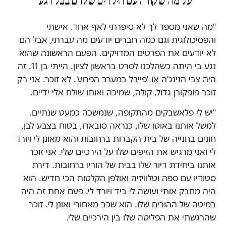
על מה שקורה עם הילדים שלהם בכל רגע"
"מה שאני מספר לך לא סיפרתי לאף אחד. אישתי
והפסיכולוגית וגם כמה חברים יודעים מה עברתי, אבל הם
לא יודעים את הפרטים המדויקים. הפעם הראשונה שהוא
נגע בי היתה כשהלכנו לסרט בראשון לציון. הייתי בן 11. זה
היה צבי הנינג'ה או 'פייבל במערב הפרוע'. לא זוכר. אני רק
זוכר פופקורן גדול, קולה, שמיכה ואותו שולח אלי ידיים.
"יש לי פלאשבקים מהתקופה, שנמשכה כמעט שנתיים.
למשל אותנו באוטו שלו, כנראה סובארו, בטוח בצבע לבן,
חונים בחנייה של בית הקברות ברחובות והוא מאונן לי ויורד
לי ואני מרגיש את הזיפים שלו על הירכיים שלי. אני זוכר
אותנו ביחידת דיור שלו בבית של הוריו ברחובות. דירת
סטודיו עם ספה וטלוויזיה ואולפן הקלטות הכי חדיש. הוא
היה מחבק אותי ועושה לי ביד ויורד לי. פעם אחת זה היה
במיטה של ההורים שלו. הוא שכב מאחורי ואונן לי. זוכר
שהרגשתי את הפליטה שלו בין הירכיים שלי.