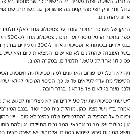
היתרה. השיטה יוצרת פערים בין הרשויות כך שהמחסור באופקי
אחוז מהתקנים.
התקן של מערכת החינוך עומד על פסיכולוג אחד לאלף תלמידי
ספר בחינוך הרגיל מיסודי
בגני ילדים ובכיתות א' ופסיכולוג אחד ל-300 תלמי
בשל העובדה שהתקנים לא מאוישים, המציאות כיום היא שיש 
פסיכולוג אחד לכ-1,500 תלמידים, במקרה הטוב.
וזה לא הכל: לפי פורום הארגונים למען פסיכולוגיה חינוכית, הכיס
הטיפולי מתועדף לגילאים 5-15. כך, הכיסוי הטיפולי לגיל
ולבני נוער בגילאים 16-18 "אינו בגדר חובה".
"יש שתי פסיכולוגיות על 90 ילדים והן לא מצליחות לפגוש א
אמרה בדיון שלומציון כהן, מנהלת בית ספר יסודי בנגב המערב
וכיום פועל מהרצליה. "התלמידים שלנו במצב לא טוב – יש המון
אין גבולות ואין מבוגר אחראי. המבוגרים התיילדו, אין להם כוחו
נושא המיניות פרוץ. שימוש בסמים ואלכוהול. יש נשירה מבית הס