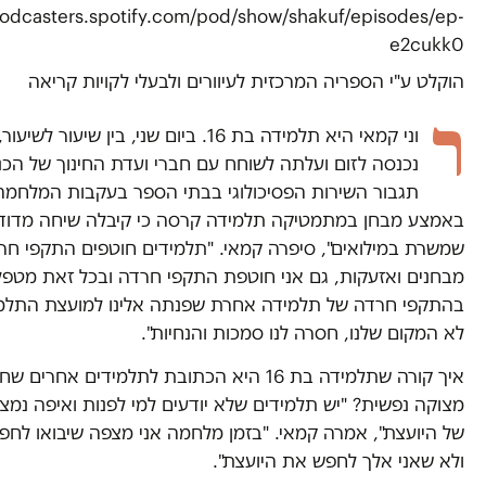
podcasters.spotify.com/pod/show/shakuf/episodes/ep-
e2cukk0
הוקלט ע"י הספריה המרכזית לעיוורים ולבעלי לקויות קריאה
ר
וני קמאי היא תלמידה בת 16. ביום שני, בין שיעור לשי
נכנסה לזום ועלתה לשוחח עם חברי ועדת החינוך של הכנ
תגבור השירות הפסיכולוגי בבתי הספר בעקבות המלחמה
באמצע מבחן במתמטיקה תלמידה קרסה כי קיבלה שיחה מדוד
שמשרת במילואים", סיפרה קמאי. "תלמידים חוטפים התקפי חר
מבחנים ואזעקות, גם אני חוטפת התקפי חרדה ובכל זאת מטפ
בהתקפי חרדה של תלמידה אחרת שפנתה אלינו למועצת התלמי
לא המקום שלנו, חסרה לנו סמכות והנחיות".
איך קורה שתלמידה בת 16 היא הכתובת לתלמידים אחרים שח
מצוקה נפשית? "יש תלמידים שלא יודעים למי לפנות ואיפה נמ
של היועצת", אמרה קמאי. "בזמן מלחמה אני מצפה שיבואו לחפ
ולא שאני אלך לחפש את היועצת".