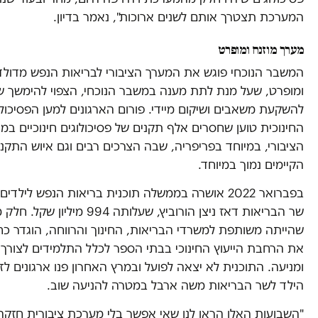
המערכת תצטרך אותם לשנים ארוכות", נאמר בדיון.
מערך מוזנח ומופרט
המשבר הנוכחי פוגש את המערך הציבורי לבריאות הנפש מדולדל
ומופרט, שעל מנת לתת מענה במשבר הנוכחי, הצפוי להימשך שנ
להשקעת משאבים ושיקום מיידי. פורום הארגונים למען הפסיכולו
החינוכית טוען שחסרים אלף תקנים של פסיכולוגים חינוכיים במג
הציבורי, במיוחד בפריפריה, שבה הצרכים רבים וגם איוש התקני
הקיימים נמוך במיוחד.
בפברואר 2022 אושרה בממשלה תוכנית בריאות הנפש לילדים
שר הבריאות דאז ניצן הורוביץ, שעלותה 994 מי
שהייתה משותפת למשרדי הבריאות, החינוך והרווחה, הוגדר כחי
את הרחבת הייעוץ החינוכי בבתי הספר לכלל התלמידים לצורך 
ומניעה. התוכנית לא יצאה לפועל ובמרץ האחרון פנו ארגונים לזכ
הילד לשר הבריאות משה ארבל במטרה להניעה שוב.
"השבועות האלו הראו לנו שאי אפשר בלי מערכת ציבורית חזקה