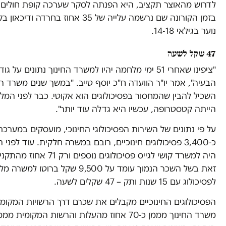
לדרוש מהאוצר תקציב, היא הפנתה לסקר שערכה קופת חולים 
בזמן הקורונה שם נרשמה עלייה של 35 אחוז בחרדה ודי
נוער בגילאי 14-18.
47 שקל לשעה
"ציפינו שאחרי 51 ימי מלחמה יהיו למשרד החינוך נתונים על גוד
הבעיה", אמר יו"ר הוועדה ח"כ יוסף טייב. "במשך שנים משרד הח
השכיל להבין שהמחסור בפסיכולוגים הוא אקוטי. כבר לפני המ
הייתה קטסטרופה, עכשיו היא גדלה עוד יותר".
על פי נתונים של השירות הפסיכולוגי החינוכי, מועסקים במערכת
כ-3,400 פסיכולוגים חינוכיים, רובם במשרה חלקית. עוד לפנ
היה למשרד קושי לגייס פסיכולוגים נוספים ור
זאת בשל השכר הנמוך עומד על 9,500 שקל ברוטו למשר
לפסיכולוג עם 15 שנות ותק – 47 שקלים לשעה.
הפסיכולוגים החינוכיים מקבלים את שכרם דרך הרשויות המקומ
משרד החינוך מממן כ-70 אחוז מהעלות והרשות המקומית