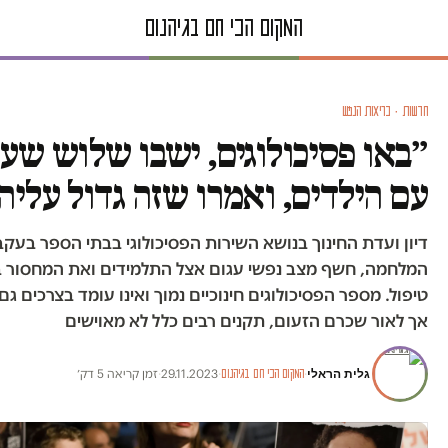
חדשות · בריאות הנפש
״באו פסיכולוגים, ישבו שלוש שע
עם הילדים, ואמרו שזה גדול עליה
דיון ועדת החינוך בנושא השירות הפסיכולוגי בבתי הספר בעקב
המלחמה, חשף מצב נפשי עגום אצל התלמידים ואת המחסור ב
טיפול. מספר הפסיכולוגים חינוכיים נמוך ואינו עומד בצרכים ג
אך לאור שכרם הזעום, תקנים רבים כלל לא מאוישים
גלית הראלי
·
·
29.11.2023
·
זמן קריאה 5 דק׳
המקום הכי חם בגיהנום