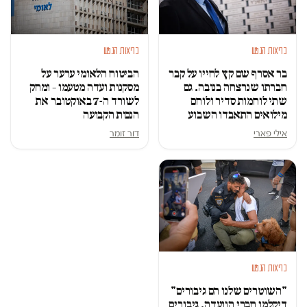
בריאות הנפש
בריאות הנפש
בר אסרף שם קץ לחייו על קבר
הביטוח הלאומי ערער על
חברתו שנרצחה בנובה. גם
מסקנות ועדה מטעמו – ומחק
שתי לוחמות סדיר ולוחם
לשורד ה-7 באוקטובר את
מילואים התאבדו השבוע
הנכות הקבועה
אילי פארי
דור זומר
בריאות הנפש
"השוטרים שלנו הם גיבורים"
דיקלמו חברי הוועדה. גיבורים