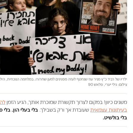
ילדיו של רביד כ״ץ מניר עוז שנחטף לעזה מפגינים למען שחרורו. במלחמה הנוכחית, הילד
צילום: גילי יערי, פלאש 90
משנים כיוון! במקום לצרוך תקשורת שמוכרת אותך, הגיע הזמן
לה
בעיתונות עצמאית
שעובדת אך ורק בשבילך.
בלי בעלי הון. בלי 
בלי בולשיט.