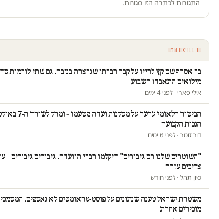
התגובות לכתבה הזו סגורות.
עוד בבריאות הנפש
בר אסרף שם קץ לחייו על קבר חברתו שנרצחה בנובה. גם שתי לוחמות סדי
מילואים התאבדו השבוע
אילי פארי · לפני 4 ימים
הביטוח הלאומי ערער על מסקנות ו
הנכות הקבועה
דור זומר · לפני 6 ימים
"השוטרים שלנו הם גיבורים" דיקלמו חברי הוועדה. גיבורים גיבורים – ע
צריכים עזרה
סיון תהל · לפני חודש
משטרת ישראל טענה שנתונים על פוסט-טראומטים לא נאספים. המסמכי
מוכיחים אחרת