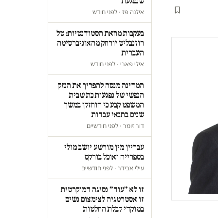
שנפגעת
אילנה פז · לפני חודש
בעקבות מחאת הסטודנטיות: טל
רוזנבליט יורחק מהאוניברסיטה
העברית
אילי פארי · לפני חודש
המדינה מנסה להפריך את הנזק
הנפשי של נפגעות כת שבית
המשפט קבע כי הוחזקו במשך
שנים בתנאי עבדות
דור זומר · לפני חודשיים
עבריין מין מורשע יושב מולי
בספרייה ואוכל בורקס
עילי אבידר · לפני חודשיים
זו לא ״עוד״ נסיגה דמוקרטית
זו אסטרטגיה לצימצום נשים
במוקדי קבלת החלטות