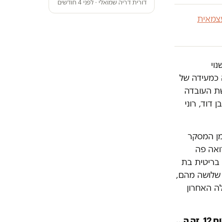
דורית דריה שמואלי · לפני 4 חודשים
צמאית
 שנוי
 כמעידה של
שת העובדה
 דוד, רוני
ץ 13 דורון הרמן המסקר
ואה פה
 בריטית בת
 שלושה מהם,
ה האחרון
רוני דניאל הגיב לו בנימה של פליאה: "אה, היא היתה רגילה ל-2-3 לפתע פתאום 12, זה ה…