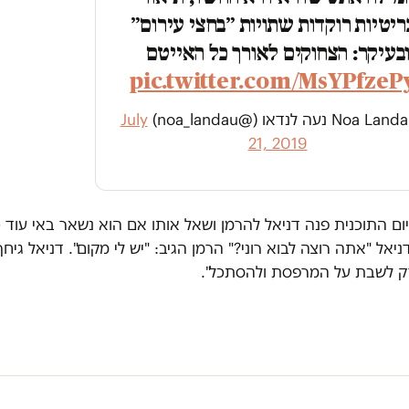
ריטיות רוקדות שתויות ״בחצי עירום״
בעיקר: הצחוקים לאורך כל האייטם
pic.twitter.com/MsYPfzeP
July
21, 2019
ום התוכנית פנה דניאל להרמן ושאל אותו אם הוא נשאר באי עוד כ
יאל "אתה רוצה לבוא רוני?" הרמן הגיב: "יש לי מקום". דניאל גיח
רק לשבת על המרפסת ולהסתכל".