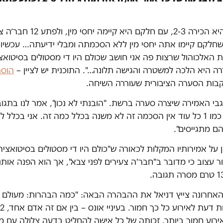
הרמן השיב: "היא הכירה 2-3, עם חלקם הי
שחלקם קיימו אתה יחסי מין ללא הסכמתה ומבלי ידיעתה… עכשיו 
ת האלכוהול שרצות פה אני חושב שכולם היו די מסטולים בסיטואצ
ה היא הלכה למשטרה והגישה תלונה…". התוכנית יש לציין –
הוסר
בות הסערה הציבורית שעוררה השיחה.
כמו 12 וזה גם כמו 1 כל עוד אין הסכמה זה לא משנה בכלל כמה זה. אני בכל
ם מתגייסים".
ן על אמירותיו המקלות לכאורה ש"כולם היו די מסטולים בסיטואציה
אחרונה צייץ דניאל את ההבהרה הבאה: "כמה הבהרות: מעולם 
רוע חמור ביותר. זכותה של כל אישה להחליט בדעה צלולה עם מי 