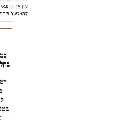
מין אך התנאי
להצטער ולהתנ
כמה
בקלו
המק
כ
לק
במעש
א