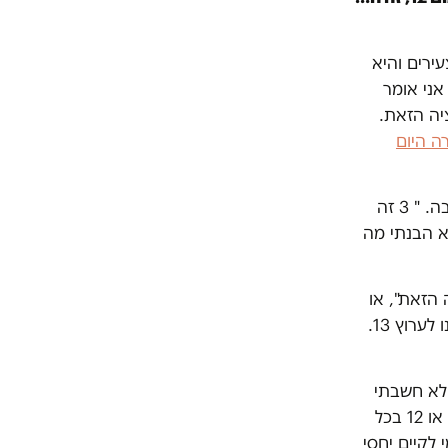
א קיימה יחסי מין, ולפתע 12 חבר׳ה צעירים והיא
אני אומר
יה הזאת.
ה היום
פנינו לדניאל לגבי האמירה שיצרה סערה ברשת. "הובנתי לא נכון", אמר לנו בתגובה. " 3 זה
ל לא הבנתי מה
 הזאת", או
שמדובר בסיפור עצוב כי מדובר ב"חבר'ה צעירים לפני צבא", אך הוא הפנה אותנו לערוץ 13.
לא חשבתי
להתייחס בקלות דעת לאירוע כל כך חמור. בעיניי אונס – בין אם זה אדם אחד, 2 או 12 בכל
לקיים יחסי