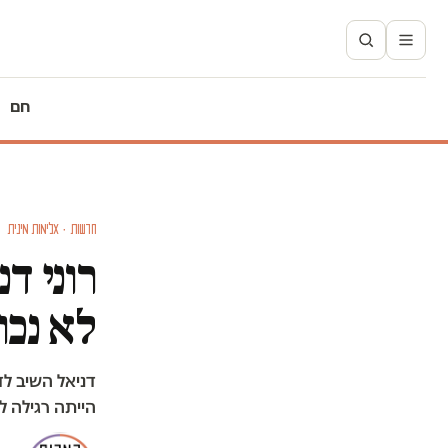
חם
חדשות · אלימות מינית
רוני ד
לא נכון. 3 בחורים זה כ
דניאל השיב לד
הייתה רגילה ל-2-3 לפתע פתאום 12, זה ה… שבר