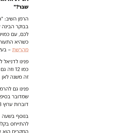
שבר?"
בבוקר הבינה 
לכם, עם כמויו
כשהיא התעורר
מהרשת
– בעק
זה משנה לאן ה
פנינו גם להרמ
דוברות ערוץ 13 טרם מסרה תגובה.
בנוסף בשעה ה
המקרים הוא אי