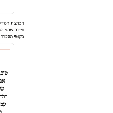
— רו
הכתבת המדיני
וציינה שהאייט
בקושי הוזכרה.
טוב,
אבל
של
ההד
עבו
ה