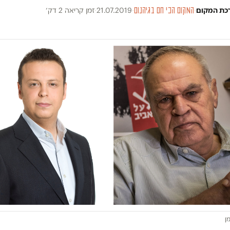
כת המקום
·
המקום הכי חם בגיהנום
·
21.07.2019
·
זמן קריאה 2 דק׳
מן