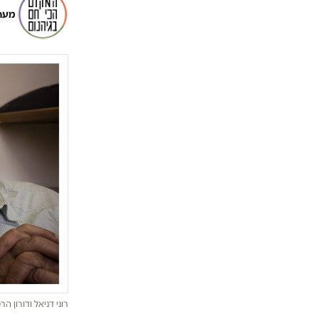
מער
רוני דניאל ודורון הר