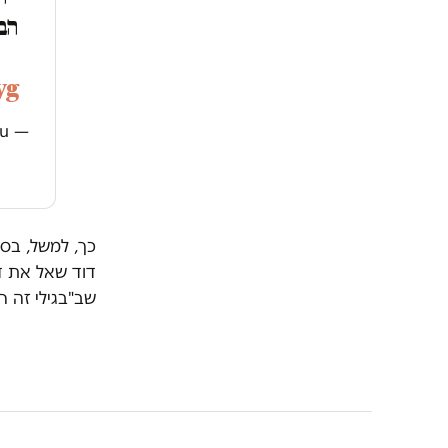
הב
ו
yg
— Noa Landau נעה לנדאו (@noa_landau)
כך, למשל, בסי
דוד שאל את דנ
שב"בגילי זה 