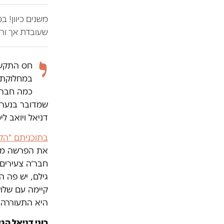
משנים כיוון! 
שעובדת אך ורק
י
במחלוקת.
כמה חבר'ה
שמדובר בנערים 
דניאל ויואב לימור
בתוכניתם "הק
את הפרשה מאי
חבר׳ה צעירים
גילם, יש פה 
קיימה עם שלו
היא התעוררה באחד החדרים עם