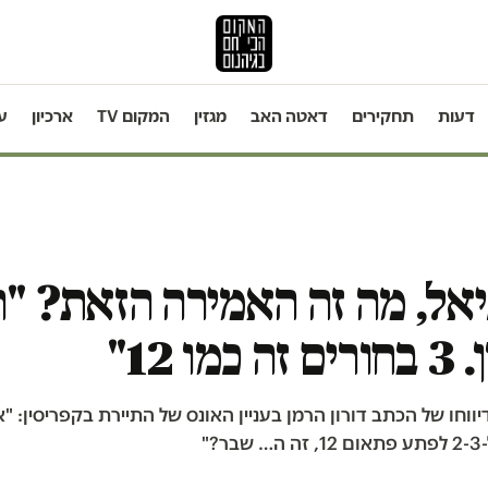
דעות
תחקירים
דאטה האב
מגזין
המקום TV
ארכיון
ע
ניאל, מה זה האמירה הזאת? "ה
מו 12"
יווחו של הכתב דורון הרמן בעניין האונס של התיירת בקפריסין: "א
?"