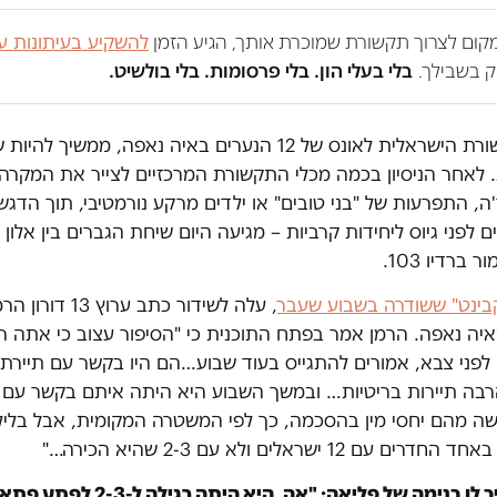
במקום לצרוך תקשורת שמוכרת אותך, הגיע הזמן
להשקיע בעיתונות ע
 בשבילך.
בלי בעלי הון. בלי פרסומות. בלי בולשיט.
חס התקשורת הישראלית לאונס של 12 הנערים באיה נאפה, ממשיך להיות
 לאחר הניסיון בכמה מכלי התקשורת המרכזיים לצייר את המקרה
, התפרעות של "בני טובים" או ילדים מרקע נורמטיבי, תוך הדג
לפני גיוס ליחידות קרביות – מגיעה היום שיחת הגברים בין אלון בן
 ברדיו 103.
בינט" ששודרה בשבוע שעבר
, עלה לשידור כתב ערו
ה נאפה. הרמן אמר בפתח התוכנית כי "הסיפור עצוב כי אתה ר
 לפני צבא, אמורים להתגייס בעוד שבוע…הם היו בקשר עם תיירת
הרבה תיירות בריטיות… ובמשך השבוע היא היתה איתם בקשר עם
שה מהם יחסי מין בהסכמה, כך לפי המשטרה המקומית, אבל בליל
 12 ישראלים ולא עם 2-3 שהיא הכירה…"