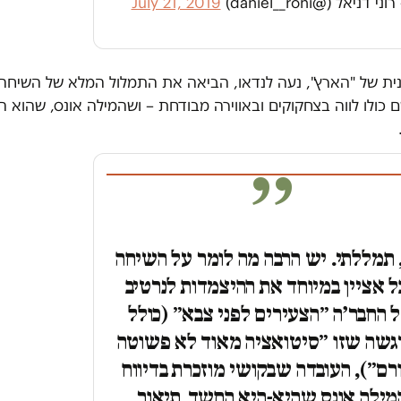
ני דניאל (@daniel__roni)
July 21, 2019
ת של "הארץ", נעה לנדאו, הביאה את התמלול המלא של השיחה 
ם כולו לווה בצחקוקים ובאווירה מבודחת – ושהמילה אונס, שהוא 
 תמללתי. יש הרבה מה לומר על השיחה
 אציין במיוחד את ההיצמדות לנרטיב
 החבר׳ה ״הצעירים לפני צבא״ (כולל
גשה שזו ״סיטואציה מאוד לא פשוטה
רם״), העובדה שבקושי מוזכרת בדיווח
מילה אונס שהיא-היא החשד, תיאור