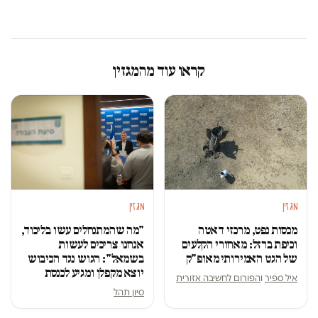
קראו עוד מהמגזין
מגזין
מגזין
מכסות נפט, מרכזי דאטה
"מה שהמתנחלים עשו בליכוד,
וכיפת ברזל: מאחורי הקלעים
אנחנו צריכים לעשות
של הגט האמירותי מאופ"ק
בשמאל": הגוש נגד הכיבוש
יוצא מקפלן ומגיע לכנסת
איל ספיר
ו
הפורום לחשיבה אזורית
סיון תהל