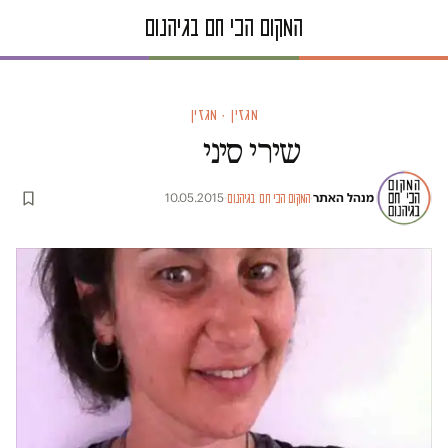
מגזין · מגזין
שירי סיני
מנהל האתר
·
·
10.05.2015
המקום הכי חם בגיהנום