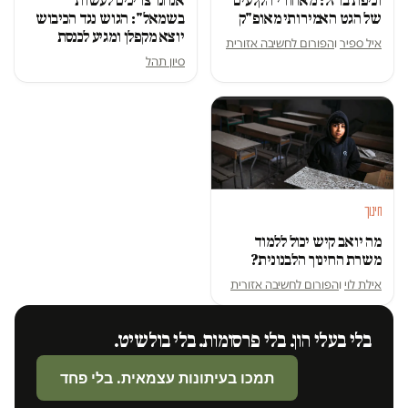
וכיפת ברזל: מאחורי הקלעים
אנחנו צריכים לעשות
של הגט האמירותי מאופ"ק
בשמאל": הגוש נגד הכיבוש
יוצא מקפלן ומגיע לכנסת
איל ספיר
ו
הפורום לחשיבה אזורית
סיון תהל
חינוך
מה יואב קיש יכול ללמוד
משרת החינוך הלבנונית?
אילת לוי
ו
הפורום לחשיבה אזורית
בלי בעלי הון. בלי פרסומות. בלי בולשיט.
תמכו בעיתונות עצמאית. בלי פחד