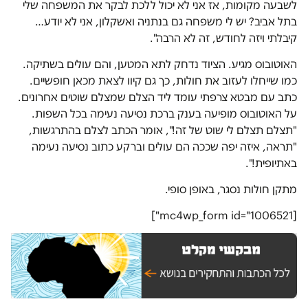
לשבעה מקומות, אז אני לא יכול ללכת לבקר את המשפחה שלי
בתל אביב? יש לי משפחה גם בנתניה ואשקלון, אני לא יודע…
קיבלתי ויזה לחודש, זה לא הרבה".
האוטובוס מגיע. הציוד נדחק לתא המטען, והם עולים בשתיקה.
כמו שייחלו לעזוב את חולות, כך גם קיוו לצאת מכאן חופשיים.
כתב עם מבטא צרפתי עומד ליד הצלם שמצלם שוטים אחרונים.
על האוטובוס מופיעה בענק ברכת נסיעה נעימה בכל השפות.
"תצלם תצלם לי שוט של זה!", אומר הכתב לצלם בהתרגשות,
"תראה, איזה יפה שככה הם עולים וברקע כתוב נסיעה נעימה
באתיופית!".
מתקן חולות נסגר, באופן סופי.
[mc4wp_form id="1006521"]