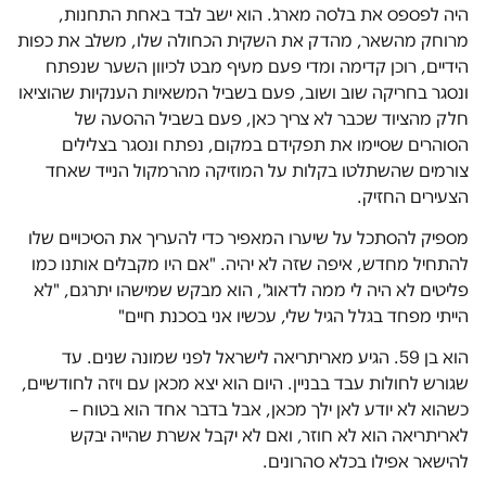
היה לפספס את בלסה מארג'. הוא ישב לבד באחת התחנות,
מרוחק מהשאר, מהדק את השקית הכחולה שלו, משלב את כפות
הידיים, רוכן קדימה ומדי פעם מעיף מבט לכיוון השער שנפתח
ונסגר בחריקה שוב ושוב, פעם בשביל המשאיות הענקיות שהוציאו
חלק מהציוד שכבר לא צריך כאן, פעם בשביל ההסעה של
הסוהרים שסיימו את תפקידם במקום, נפתח ונסגר בצלילים
צורמים שהשתלטו בקלות על המוזיקה מהרמקול הנייד שאחד
הצעירים החזיק.
מספיק להסתכל על שיערו המאפיר כדי להעריך את הסיכויים שלו
להתחיל מחדש, איפה שזה לא יהיה. "אם היו מקבלים אותנו כמו
פליטים לא היה לי ממה לדאוג", הוא מבקש שמישהו יתרגם, "לא
הייתי מפחד בגלל הגיל שלי, עכשיו אני בסכנת חיים"
הוא בן 59. הגיע מאריתריאה לישראל לפני שמונה שנים. עד
שגורש לחולות עבד בבניין. היום הוא יצא מכאן עם ויזה לחודשיים,
כשהוא לא יודע לאן ילך מכאן, אבל בדבר אחד הוא בטוח –
לאריתריאה הוא לא חוזר, ואם לא יקבל אשרת שהייה יבקש
להישאר אפילו בכלא סהרונים.