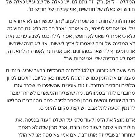
המקלט – ל"א). רק ויזה נתנו לנו, יש כאלה של שבוע יש כאלה של
חודש ויש כאלה של חודשיים, אני קיבלתי של חודשיים".
את חולות לפחות, הוא שמח לעזוב "זהו, עכשיו הם לא אחראים
עליי אני אחראי לעצמי", הוא אומר, "אבל פה זה כלא וגם בחוץ זה
כלא כי אמרו לי שאני לא חופשי, אסור לי להיכנס לשבע ערים. זאת
לא המדינה שלי ומה שאמרו לי צריך לעשות. אני לא רוצה שיגרשו
אותי ומעדיף להישאר בסהרונים. אם אני חוזר לאפריקה לרואנדה,
זאת לא המדינה שלי. אני אמות שם".
חצי שעה לאוטובוס, קו 142 לתחנה המרכזית בבאר שבע. בינתיים
מעבירים את הזמן כמו שהתרגלו לעשות כאן כל יום, הולכים לכיוון
הלולים וחוזרים בחזרה. זוגות אופניים שהשאירו מי שכבר עזבו
מחוברים לגדר במנעולים. מה שהצליחו הנשארים לשחרר עובר
בדיקה יסודית ונסיעת מבחן מסביב לכיכר. כמה מהנותרים החליטו
להזמין הסעה לתל אביב ויש קצת מקום להעמיס.
אדנו מנצל את הזמן לעוד סלפי על השלט הענק בכניסה. את
חולות הוא שמח לעזוב כמו רובם, אבל מבין שזה לא באמת
שחרור "בשבילי זה אותו דבר, אם אני יוצא מפה אני לא הולך