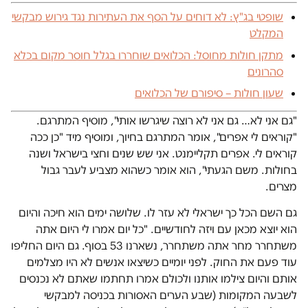
שופטי בג"ץ: לא דוחים על הסף את העתירות נגד גירוש מבקשי
המקלט
מתקן חולות מחוסל: הכלואים שוחררו בגלל חוסר מקום בכלא
סהרונים
שעון חולות – סיפורם של הכלואים
"גם אני לא… גם אני לא רוצה שיגרשו אותי", מוסיף המתרגם.
"קוראים לי אפרים", אומר המתרגם בחיוך, ומוסיף מיד "כן ככה
קוראים לי. אפרים תקליימנט. אני שש שנים וחצי בישראל ושנה
בחולות. משם הגעתי", הוא אומר כשהוא מצביע לעבר גבול
מצרים.
גם השם הכל כך ישראלי לא עזר לו. שלושה ימים הוא חיכה והיום
הוא יוצא מכאן עם ויזה לחודשיים. "כל יום אמרו לי היום אתה
משתחרר מחר אתה משתחרר, נשארנו 53 בסוף. גם היום החליפו
עוד פעם את החוק. לפני יומיים כשיצאו אנשים לא היו מצלמים
אותם והיום צילמו אותנו ולכולם אמרו תחתמו שאתם לא נכנסים
לשבעה המקומות (שבע הערים האסורות בכניסה למבקשי