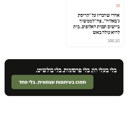
חם
אחרי שהכריז על ״קריסת
ג׳באליה״, צה״ל ממשיך
ביישום תכנית האלופים. בית
להיא עולה באש
דור זומר
בלי בעלי הון. בלי פרסומות. בלי בולשיט.
תמכו בעיתונות עצמאית. בלי פחד