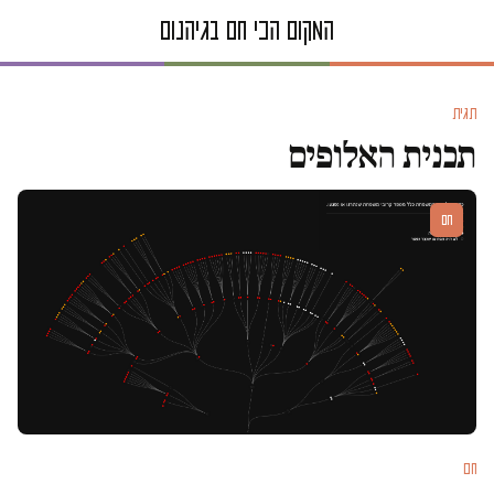
תגית
תכנית האלופים
חם
חם