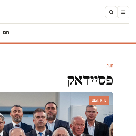
חם
תגית
פסיידאק
בריאות הנפש