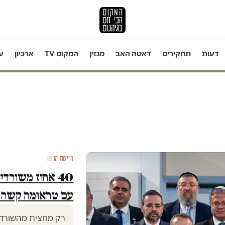
דעות
תחקירים
דאטה האב
מגזין
המקום TV
ארכיון
ע
בריאות הנפש
40 אחוז משורד
עם טראומה קשה 
רק מחצית מהשורדים 