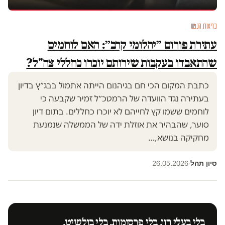
בריאות הנפש
עתירת פורום ״יהלומי קרב״: האם לוחמים
שהתאבדו בעקבות שירותם יוכרו כחללי צה"ל?
כתבת המקום הכי חם בגיהנום הייתה אתמול בבג״ץ בדיון
בעתירה נגד הוועדה של הרמטכ״ל זמיר שקבעה כי
לוחמים ששמו קץ לחייהם לא יוכרו כחללים. בתום דיון
סוער, שהבהיר את אוזלת ידה של הממשלה שנמנעת
מחקיקה בנושא,…
סיון תהל
26.05.2026
·
בלי בעלי הון. בלי פרסומות. בלי בולשיט.