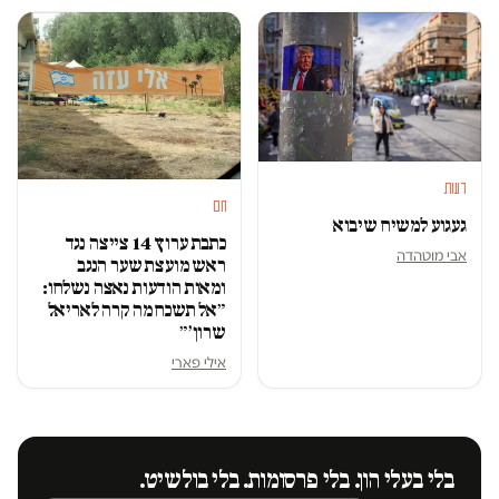
דעות
חם
געגוע למשיח שיבוא
כתבת ערוץ 14 צייצה נגד
אבי מוטהדה
ראש מועצת שער הנגב
ומאות הודעות נאצה נשלחו:
״אל תשכח מה קרה לאריאל
שרון׳״
אילי פארי
בלי בעלי הון. בלי פרסומות. בלי בולשיט.