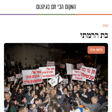
תגית
כת הרמתי
אלימות מינית