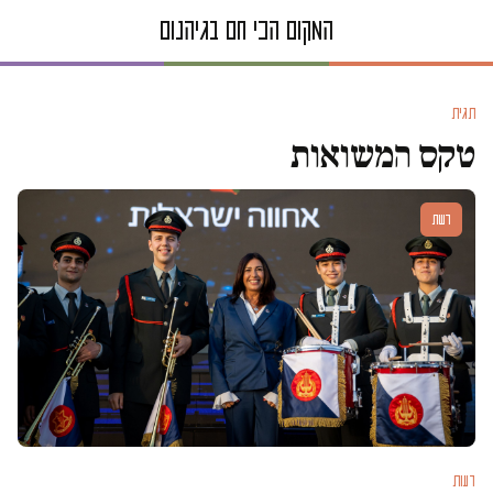
תגית
טקס המשואות
דעות
דעות