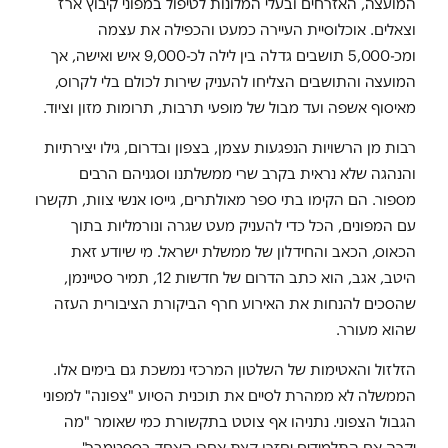
המועצה, האזרחים ובעלי המלונות לטיפול במפוני קיבוץ ארז
וצאלים. אוכלוסיית העיירה כמעט והכפילה את עצמה
ומכ-5,000 תושבים גדלה בין לילה לכ-9,000 איש ואישה, אך
המועצה והתושבים הצליחו להעניק שירות לכולם בלי לקרוס,
מאיסוף אשפה ועד מבול של מופעי תרבות, תרומות מזון וציוד.
רבות מן הרשויות הנפגעות עצמן, בצפון ובדרום, גילו יצירתיות
והנהגה שלא נראית בקרב שרי ממשלתנו וסגניהם הרבים
מספור. הם הקימו בתי ספר מאולתרים, גייסו אנשי צוות, תקשרו
עם המפונים, הכל כדי להעניק מעט שגרה ונורמליות בתוך
הכאוס, הכאב והחידלון של ממשלת ישראל. מי שיודע זאת
היטב, אגב, הוא כתב הדרום של חדשות 12, תמיר סטיינמן,
שהסכים להנחות את האירוע חרף הביקורת הציבורית העזה
שהוא מעורר.
הזלזול והאטימות של השלטון המרכזי נמשכת גם בימים אלו.
הממשלה לא ממהרת לסיים את תוכנית הסיוע "צפונה" למפוני
הגבול הצפוני. נתניהו אף צוטט בתקשורת כמי שאומר "מה
יקרה אם התלמידים יחזרו קצת אחרי האחד בספטמבר".