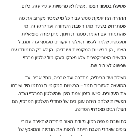
שטיפלו במפוני הצפון. אפילו לא מרשויות עוטף עזה. כלום.
ההדרה הזו זועקת ממש עבור כל מי שמכיר מקרוב את מה
שמתרחש בשטח מאז השבת השחורה ועד לרגע זה. מי
שהתמודד עם הקמת מסגרות חינוך, מתן עזרה סוציאלית
ומעטפת שלמה לעשרות-אלפי העקורים מעוטף עזה ומגבול
הצפון, הן הרשויות המקומיות ועובדיהן. הן לא רק התמודדו עם
הקשיים האובייקטיבים אלא נאבקו וזעקו מול שלטון מרכזי
שפשוט לא היה שם.
מאילת ועד הרצליה, מחדרה ועד טבריה, מתל אביב ועד
המועצה האזורית תמר – הרשויות המקומיות נרתמו מיד ואירחו
את העקורים, סייעו בזמן אמת היכן שהשלטון המרכזי נעדר.
הפעילות שלהם היתה עוגן בים של מחדלי השלטון המרכזי, הם
הצילו רבים מאזרחי המדינה.
כתושבת מצפה רמון, נקודת האור היחידה שהאירה עבורי
בימים שאחרי הטבח הייתה לראות את הנתינה והמאמץ של