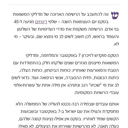
ש
ווה להתעכב על הרשימה הארוכה של מדליקי המשואות
בטקס יום העצמאות השנה – שלפי
דיווחים
מגיעה ל-45
בני אדם. הרשימה משקפת את סדרי העדיפויות של השלטון
והעומד בראשו, לכן חשוב לשים לב מי נמצא שם, ובעיקר – מי
לא.
הטקס מוקדש לזיכרון 7 באוקטובר והמלחמה, ומדליקי
המשואות מייצגים מגזרים שונים שלקחו חלק בהתמודדות עם
הטבח והמאורעות שאחריו: כוחות הביטחון, כוחות הצלה,
כיתות הכוננות, חזית ההסברה, אנשי הרפואה ועוד. כדאי לשים
לב את מי "שכחו" רגב ונתניהו: אין מילה אחת על עשרות-אלפי
עובדי הרשויות המקומיות.
אותם עובדים שבמידה רבה נכנסו לנעליה של הממשלה הלא
מתפקדת והצילו את עם ישראל ב-7 באוקטובר ובשבועות
הקשים שמיד לאחריו. בטקס אין אפילו נציגות קטנה שלהם,
כעלה תאנה. לא מהרשויות שאירחו את הניצולים, לא מאילו