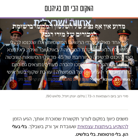
טור דעה
מדוע אין אף נציג של השלטון המקומי ברשימת
הגיבורים של מירי רגב?
אף אחד מאלפי עובדי הרשויות המקומיות, אלו שנכנסו לנעלי
הממשלה הלא מתפקדת החל מה-7 באוקטובר ואילך, לא נמצא
ראוי להיכנס לרשימה המורחבת של 45 מדליקי המשואות שגיבשה
מירי רגב. הגיבורים שלא זכו להכרה מעולם נמצאים גם היום
בתחתית סדר העדיפויות של הממשלה | עורכת שקוף בטור אישי
נעמי נידם, עורכת "שקוף"
·
·
13.05.2024
·
זמן קריאה 3 דק׳
המקום הכי חם בגיהנום
מירי רגב ביום העצמאות ה-73 | צילום: יונתן זינדל, פלאש 90/
משנים כיוון! במקום לצרוך תקשורת שמוכרת אותך, הגיע הזמן
להשקיע בעיתונות עצמאית
שעובדת אך ורק בשבילך.
בלי בעלי
הון. בלי פרסומות. בלי בולשיט.