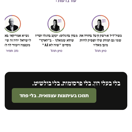
עוד בדעות ›
כשח'ליל א-רשק קיבל בחזרה את
מבחן בוזגלוס: יעקב בוזגלו הכריז
נשיא אמריקאי באמת ט
שמו גם המוות שלו הפסיק להיות
שהוא שמאלני – ב״הארץ״
לישראל יהיה זה שיציל 
מובן מאליו
מקווים ״שזה לא AI״
מעצמה ויעזור לה לסיים
הכיבוש
סיון תהל
סיון תהל
נדב תמיר
בלי בעלי הון. בלי פרסומות. בלי בולשיט.
תמכו בעיתונות עצמאית. בלי פחד