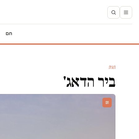
חם
תגית
ביר הדאג'
חם