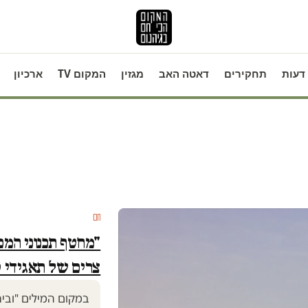
דעות
תחקירים
דאטה האב
מגזין
המקום TV
ארכיון
חם
"מחטף תכנוני המכ
צרים של תאגידי ט
במקום המילים "ובית