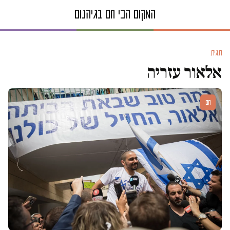
תגית
אלאור עזריה
חם