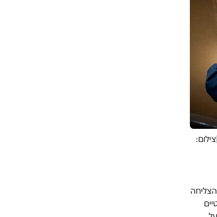
ילום:
הצליחה
יים
על