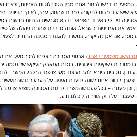
מפעלים ידרשו לבחור אחת מבין הטכנולוגיות הזמינות, ולא זו ה
לא שיש עוד מקום לתקווה: למרות שהחוק עבר, לאורך הדיונים ב
ביבה גילו כי באיחוד האירופי דווקא מגבשים הנחיות חדשות בסע
אמץ את המדיניות בישראל. אותה מדיניות שתחת ניהולה של סילמ
נרמסה. אם אכן זה יקרה, במשרד להגנת הסביבה התחייבו לפעול
.
גם הישג משמעותי אחד
: ארגוני הסביבה הצליחו לרכך מעט את הח
בו מחויבות לשקיפות ציבורית. בזכות המאבק העיקש של מגמה יר
 ודין, מגובים ביוראי להב הרצנו ומטי צרפתי הרכבי, המשרד להג
יצטרך לדווח אחת לשנה לוועדת הפנים על הערעורים שהתעשיות 
ן, וכן מעתה – בכל פעם שהמשרד להגנת הסביבה מוציא צו מנהלי
שעברה על חוק אוויר נקי, כולנו נדע.