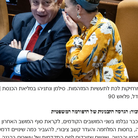
חיקות לכת לתעשיות המזהמות. סילמן ונתניהו במליאת הכנסת |צ
דל, פלאש 90
בור: הגרסה התכנונית של הרפורמה המשפטית
בר נבלמו בשני המושבים הקודמים, לקראת סוף המושב האחרון 
 בחסות המלחמה והעדר קשב ציבורי, להעביר כמה שינויים דרמט
נון והבנייה. שינויים שזורקים לפח התקדמות של עשורים בהגנה 