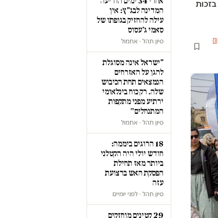
אחרי 34 ימים הודיעה
בזכות
המדינה לבג"ץ: אין
עילה להחזיק בגופתו של
סאמי ג'עסוס
ם
·
סיון תהל · אתמול
"ישראל אינה מסוגלת
להגן על האזרחים
הנמצאים תחת הכיבוש
שלה. רק כוח בינלאומי
ירתיע מפני מתקפות
המתנחלים״
סיון תהל · אתמול
18 הרוגים ביממה:
חודש יולי היה הקטלני
ביותר מאז תחילת
הפסקת האש ברצועת
עזה
סיון תהל · לפני יומיים
29 קטינים מוחזקים