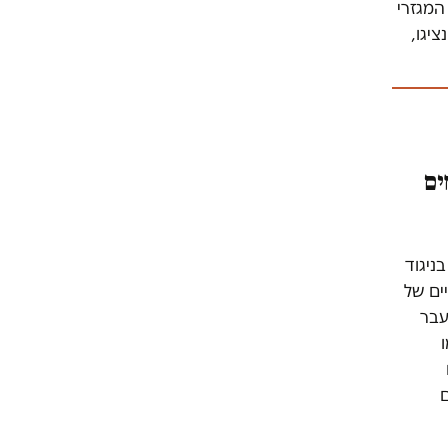
המגזרי
ציגו,
ים
ים כ-44% מהמועצה, בניגוד
מינויים של
עבר
ם