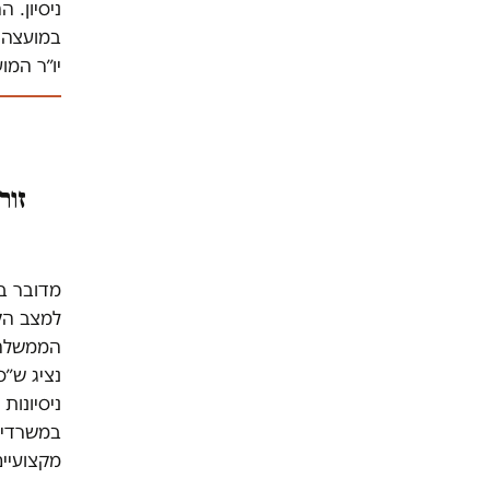
ניסיון.
במועצה. 
יו״ר המ
זור
הממשלה ו
נציג ש״ס
ניסיונות
במשרדים,
מקצועיים