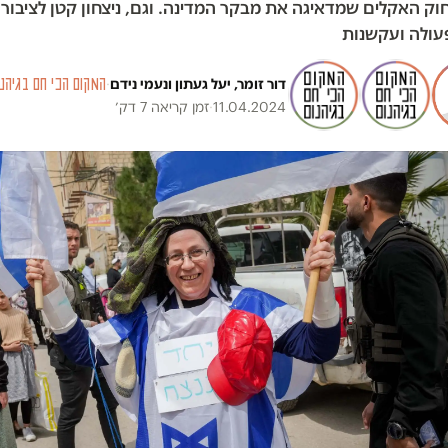
ק האקלים שמדאיגה את מבקר המדינה. וגם, ניצחון קטן לציבור 
עולה ועקשנות
דור זומר
,
יעל געתון
ו
נעמי נידם
·
המקום הכי חם בגיהנו
11.04.2024
·
זמן קריאה 7 דק׳