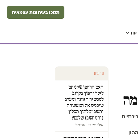
תמכו בעיתונות עצמאית
עוד
עוד בחם
האם הרחפן שקניתם
לילד יהפוך בקרוב
מה
למכשיר האזנה ומעקב
שיכניס את המשטרה
והשב״כ לתוך הסלון
יבתיים
(והמחשב) שלכם?
אילי פארי · אתמול
הון