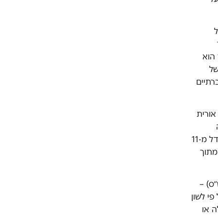
ל
 הוא
של
רתיים
אורית
יהודית). כך מספר נציגי הממשלה במועצה, שעוד לפני השינוי היה גבוה, יגדל מ-11
ים, מספרם יגיע ל-14 נציגים מתוך
ס) –
י לשון
ה או