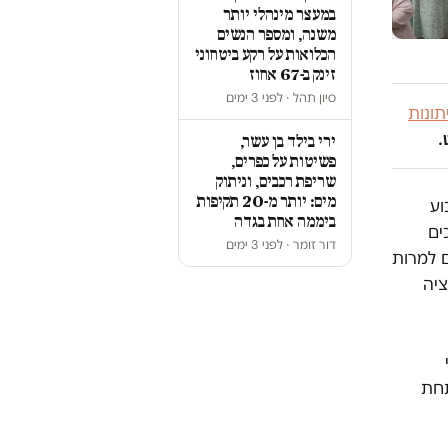
במעצר מינהלי יותר
משנה, ומספר הנשים
הכלואות על רקע ביטחוני
זינק ב-67 אחוז
סיון תהל · לפני 3 ימים
ונות
.
ירי בילד בן עשר,
פשיטות על כפרים,
שריפת רכבים, וניתוק
מים: יותר מ-20 תקיפות
וע
ביממה אחת בגדה
״כים
דור זומר · לפני 3 ימים
ם למרות
ציה
תחת