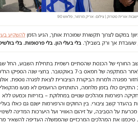
ות אורית סטרוק | צילום: אריק מרמור, פלאש 90
וון! במקום לצרוך תקשורת שמוכרת אותך, הגיע הזמן
להשקיע בעית
שעובדת אך ורק בשבילך.
בלי בעלי הון. בלי פרסומות. בלי בולשיט
שב החורף של הכנסת שהסתיים רשמית בתחילת השבוע, החל שב
לאחר המתקפה של חמאס ב-7 באוקטובר. בחצי שנה הספיקו הח
חזור מפגרה ולמרות הביקורת הציבורית לצאת לפגרה נוספת. אול
התקיים כולו בזמן מלחמה, התותחים הרועמים לא מנעו מהקואלי
קיקה רפורמות ומהלכים שנויים במחלוקת – בזריזות וכמעט ללא
ת בהעדר קשב ציבורי. בין החוקים והרפורמות ישנם גם כאלו בעלי
רעת על הסביבה, על זיהום האוויר ועל היערכות המדינה לשינויי
 סיכמנו את המהלכים המרכזיים שהממשלה העדיפה להשאיר מ