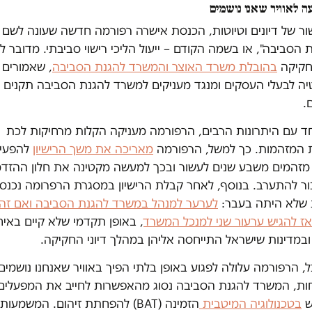
ה לאוויר שאנו נושמים
ור של דיונים וטיוטות, הכנסת אישרה רפורמה חדשה שעונה לשם
 הסביבה", או בשמה הקודם – ייעול הליכי רישוי סביבתי. מדובר 
 חקיקה
בהובלת משרד האוצר והמשרד להגנת הסביבה
, שאמורים 
טיה לבעלי העסקים ומנגד מעניקים למשרד להגנת הסביבה תקנים
ם.
ד עם היתרונות הרבים, הרפורמה מעניקה הקלות מרחיקות לכת
 המזהמות. כך למשל, הרפורמה
מאריכה את משך הרישיון
להפעיל
מזהמים משבע שנים לעשור ובכך למעשה מקטינה את חלון ההזדמנ
ור להתערב. בנוסף, לאחר קבלת הרישיון במסגרת הרפרומה נכנס
שלא היתה בעבר:
לערער למנהל במשרד להגנת הסביבה ואם זה
אז להגיש ערעור שני למנכל המשרד
, באופן תקדמי שלא קיים באיח
ובמדינות שישראל התייחסה אליהן במהלך דיוני החקיקה.
, הרפורמה עלולה לפגוע באופן בלתי הפיך באוויר שאנחנו נושמים
ות, המשרד להגנת הסביבה נסוג מהאפשרות לחייב את המפעלים
ש
בטכנולוגיה המיטבית
הזמינה (BAT) להפחתת זיהום. המשמעו