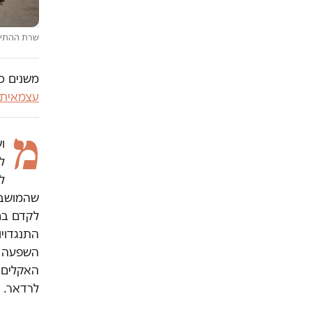
שרת ההתיישב
משנים כי
עצמאית
מ
ו
ל
שהמושב 
לקדם בח
התנגדויו
השפעה מכ
האקלים.
לרדאר.