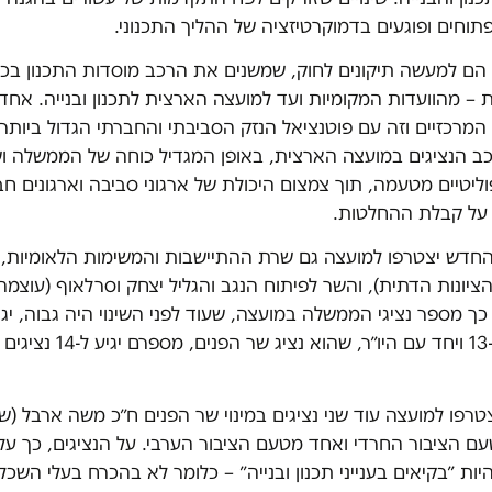
וחים ופוגעים בדמוקרטיזציה של ההליך התכנוני.
ם הם למעשה תיקונים לחוק, שמשנים את הרכב מוסדות התכנון בכ
– מהוועדות המקומיות ועד למועצה הארצית לתכנון ובנייה. אחד
 המרכזיים וזה עם פוטנציאל הנזק הסביבתי והחברתי הגדול ביותר
רכב הנציגים במועצה הארצית, באופן המגדיל כוחה של הממשלה ו
פוליטיים מטעמה, תוך צמצום היכולת של ארגוני סביבה וארגונים חב
על קבלת ההחלטות.
חדש יצטרפו למועצה גם שרת ההתיישבות והמשימות הלאומיות, 
ציונות הדתית), והשר לפיתוח הנגב והגליל יצחק וסרלאוף (עוצמה
נציגים ל-13 ויחד עם היו״ר, שהוא נציג שר הפנ
טרפו למועצה עוד שני נציגים במינוי שר הפנים ח״כ משה ארבל (ש״
 הציבור החרדי ואחד מטעם הציבור הערבי. על הנציגים, כך על פ
יות ״בקיאים בענייני תכנון ובנייה״ – כלומר לא בהכרח בעלי השכל