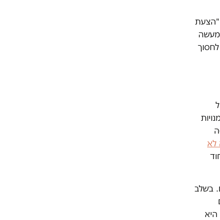
 "הצעת
למעשה
לחסוך
ויות
ה
 לא
וד
. בשלב
ת היא