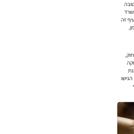
טובה
משרד
יף זה
ן,
וק,
וקה
נת
הגישו