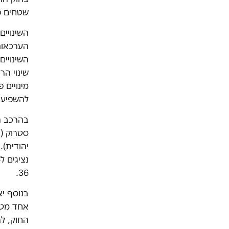
שטחים פת
השינויי
הערכאות 
השינויים
שינוי ה
מינויים 
להשפיע 
בהרכב ה
סטרוק (ה
36.
בנוסף יצ
אחד מטעם
החוק, לה