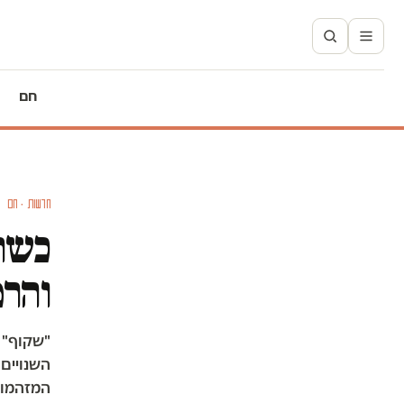
חם
חדשות · חם
כשהת
והר
"שקוף" 
השנויים
המזהמות