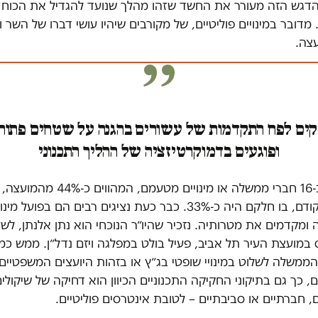
 ההדגש הזה מעורר את החשד שזהו מהלך שנועד להגדיל את הכוח 
מדובר במינויים פוליטיים, של מקורבים שיהיו עושי דברו של השר ונ
ועצה.
קים לפח התקדמות של עשורים בהגנה על שטחים פתוח
ופוגעים בדמוקרטיזציה של ההליך התכנוני
מדובר ב-16 חברי ממשלה או מינויים מטעמם, המהוו
למצב הקודם, בו חלקם היה כ-33%. כבר כעת נציגים רבים הם בפועל 
מקדמים את מטרותיה. נזכיר שהיו״ר הנוכחי הוא נתן אלנתן, לש
 במועצת העיר תל אביב, פעיל בולט במפלגה ויזם נדל״ן. ממש כמו
 הממשלה לשלוט במינויי שופטי בג״ץ או בזהות היועצים המשפטיים
 כך גם בתיקוני החקיקה התכנוניים הכיוון הוא דחיקה של שיקולי
, חברתיים או סביבתיים – לטובת אינטרסים פוליטיים.