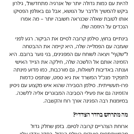
להיות עם כמות גדולה יותר של אנרגיה מתחדשת", גילרון
ביקש להמשיך ולדבר על הנושא, אבל גם באולפן הפסיקו
אותו לטובת שאלה שכנראה חשובה יותר – מה אמרו
הנכדים על היוזמה שלו.
בינתיים בחוץ, סילמן קרובה לסיים את הביקור. רגע לפני
שעזבה עם הפמלייה שלה, היא קיימה את ההבטחה
ל"שקוף" ויצאה לשוחח עם המפגינים, בני נוער ברובם. היא
הזמינה אותם אל הלשכה שלה, חילקה את הנייד האישי
וענתה באדיבות לשאלות, גם מורכבות, כמו מדוע מינתה
לתפקיד מנכ"ל המשרד את גיא סמט, שנתפס כדמות
פרו-תעשייתית. סילמן הסבירה שהוא איש מקצוע עם ניסיון
והזמינה גם את פעילי הסביבה המבוגרים אליה ללשכה.
במיומנות רבה הפגינה אורך רוח והקשבה.
מה מתרחש בחדר הצדדי?
ארוחת הצהריים קרובה לסיום. בזמן שחלק גדול
מהמשתתפים סועדים באולם הגדול, בחדר צדדי אליו