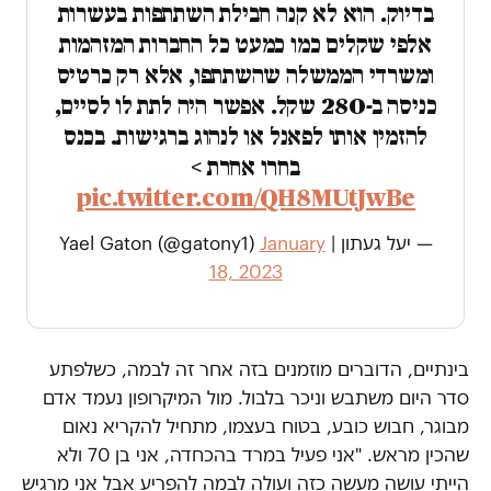
בדיוק. הוא לא קנה חבילת השתתפות בעשרות
אלפי שקלים כמו כמעט כל החברות המזהמות
ומשרדי הממשלה שהשתתפו, אלא רק כרטיס
כניסה ב-280 שקל. אפשר היה לתת לו לסיים,
להזמין אותו לפאנל או לנהוג ברגישות. בכנס
בחרו אחרת >
pic.twitter.com/QH8MUtJwBe
— יעל געתון | Yael Gaton (@gatony1)
January
18, 2023
בינתיים, הדוברים מוזמנים בזה אחר זה לבמה, כשלפתע
סדר היום משתבש וניכר בלבול. מול המיקרופון נעמד אדם
מבוגר, חבוש כובע, בטוח בעצמו, מתחיל להקריא נאום
שהכין מראש. "אני פעיל במרד בהכחדה, אני בן 70 ולא
הייתי עושה מעשה כזה ועולה לבמה להפריע אבל אני מרגיש