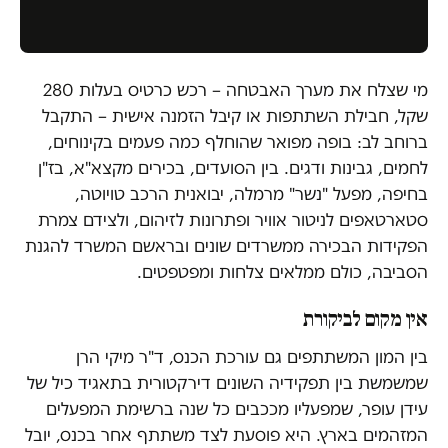
מי שצלח את מערך האבטחה – רכש כרטיס בעלות 280
שקל, חבילת השתתפות או קיבל הזמנה אישית – התקבל
ברוחב לב: בופה מפואר שהוחלף כמה פעמים בקינוחים,
לחמים, גבינות ודגים. בין הסועדים, בכירים מקצא"א, בז"ן
בחיפה, מפעל "נשר" מרמלה, יבואנית הרכב טויוטה,
סטארטאפים לניטור אוויר ופתרונות לזיהום, ולצידם צמרת
הפקידות הבכירה ממשרדים שונים ובראשם המשרד להגנת
הסביבה, כולם ממלאים צלחות ומפטפטים.
אין מקום לביקורת
בין המון המשתתפים גם עורכת הכנס, ד"ר מיקי הרן
שמשמשת בין תפקידיה השונים דירקטורית בתאגיד כיל של
עידן עופר, שמפעליו מככבים כל שנה ברשימת המפעלים
המזהמים בארץ. היא פוסעת לצד משתתף אחר בכנס, יובל