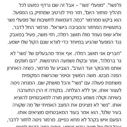
מ"נשר". "מפעלי 'נשר' – אבל זה שם נרדף כמעט לכל
תהליך מחזור היום", חזר מיד לנרטיב שמחזיק בו המפעל.
הוא ביקש ממרמור "כמה דוגמאות לחשיבות של מפעלי נשר
בתעשיית המחזור והסביבה בישראל". מרמור החל לדבר,
אלא שאז נעמד מולו תושב רמלה, חזי משה, פעיל במאבק
נגד המפעל שהגיע במיוחד כדי לוודא שגם הקול שלו ישמע.
"חברים אני תושב רמלה. אף אחד מהבעלים של 'נשר' לא
גר ברמלה", אמר ובקולו נשמעה התרגשות. "הם חונקים
אותנו מהבוקר ועד הערב", הצביע על מרמור, כשזה האחרון
הפנה מבטו. משה המשיך וסיפר שהרשות המקומית
משתפת פעולה עם "נשר" והכל מושתק שם. המנחה ניסה
לעצור אותו, אך ללא הצלחה. בנקודה זו הרן התערבה
בשיחה וקולה נשמע במיקרופון מורה למאבטחים להוציא
אותו. "נשר לא מציגים את המצב האמיתי של מה שקורה
בעיר שלנו", הוא אמר בעוד המאבטחים מוציאים אותו.
הפעם איש בקהל לא מחא כפיים. מרמור ניסה לחזור לדבר,