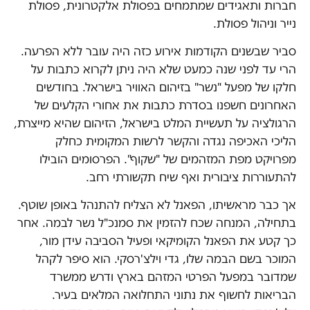
חברות ותאגידים שמתמחים בפסולת אלקטרונית, פסולת
נייר וניהול פסולת.
סביר שבשנים הקודמות אירוע כזה היה עובר ללא הפרעה.
הרי עד לפני שנה כמעט שלא היה ניתן לקרוא כתבות על
חלקו של מפעל "נשר" בזיהום האוויר בישראל. בחודשים
האחרונים חשפנו בסדרת כתבות את אחורי הקלעים של
הרגולציה על תעשיית המלט בישראל, הזיהום שהיא מייצרת,
הליכי האכיפה נגדה והקשר לרשות המקומית כחלק
מפרויקט מפת המזהמים של "שקוף". הפרסומים הובילו
להתעוררות ציבורית ואף שיח תקשורתי רחב.
אך כבר מראשיתו, הפאנל לא הצליח להתנהל באופן שוטף.
בתחילה, המנחה שכח להזמין את סמנכ"ל נשר לבמה. אחר
כך קטע את הפאנל הקומיקאי ופעיל הסביבה עידן מור,
המוכר בשם הבמה שלו, גדי וילצ'רסקי. הוא סיפר לקהל
שמדובר במפעל הפרטי המזהם בארץ ודרש ממשרד
הבריאות לחשוף את נתוני התחלואה המלאים בעיר.