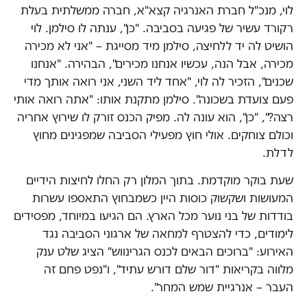
לוי, מנכ"ל חברת האנרגיה קצא"א, חברה ממשלתית בעלת
רקורד עשיר של פגיעה בסביבה. "כן", ענתה לו סילמן. לוי
הושיט לה יד ללחיצה, סילמן מיד מסייגת – "אני לא מכירה
מכירה, אבל הנה, עכשיו אנחנו מכירים", הבהירה. "אנחנו
שכנים", הזכיר לה לוי, "אחד ליד השני, אני רואה אותך מדי
פעם צועדת בשכונה". סילמן מתקנת אותו: "אתה רואה אותי
רצה?", "כן", הוא עונה לה. מפיק הכנס זורק לו שירוץ אחריה
וכולם צוחקים. אולי חוץ מפעילי הסביבה שמפגינים מחוץ
לדלת.
שעת בוקר מוקדמת. בתוך המלון רק החלו לחיצות הידיים
המעושות ושקשוק כוסות היין כשמבחוץ התאספו עשרות
בודדות של בני נוער מכל הארץ. הם הגיעו במיוחד, מפסידים
לימודים, כדי להצטרף למחאה של ארגוני הסביבה נגד
האירוע: "ברוכים הבאים לכנס הגרינווש" הציג שלט ענק
מלווה בקריאות "דור שלם דורש עתיד", ו"נפט פחם זה
העבר – אנרגיית שמש המחר".