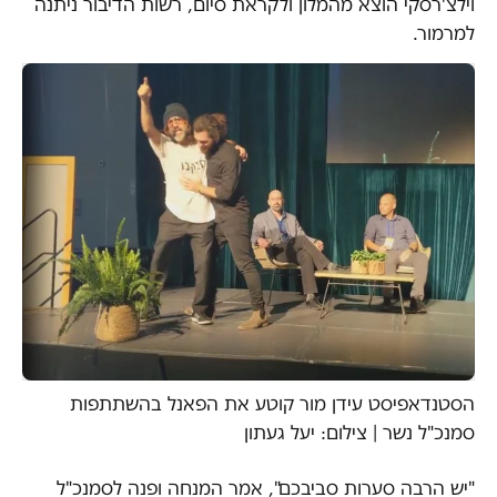
וילצ'רסקי הוצא מהמלון ולקראת סיום, רשות הדיבור ניתנה
למרמור.
הסטנדאפיסט עידן מור קוטע את הפאנל בהשתתפות
סמנכ"ל נשר | צילום: יעל געתון
"יש הרבה סערות סביבכם", אמר המנחה ופנה לסמנכ"ל