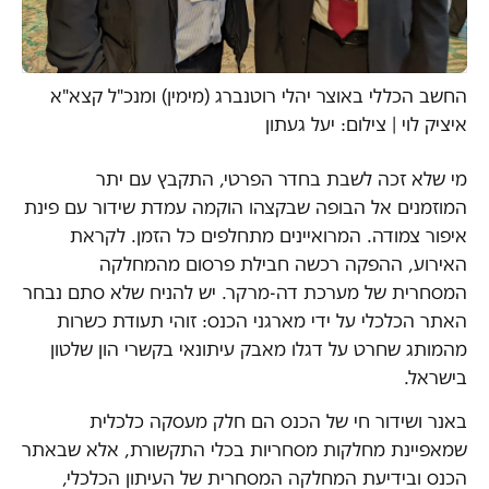
החשב הכללי באוצר יהלי רוטנברג (מימין) ומנכ"ל קצא"א
איציק לוי | צילום: יעל געתון
מי שלא זכה לשבת בחדר הפרטי, התקבץ עם יתר
המוזמנים אל הבופה שבקצהו הוקמה עמדת שידור עם פינת
איפור צמודה. המרואיינים מתחלפים כל הזמן. לקראת
האירוע, ההפקה רכשה חבילת פרסום מהמחלקה
המסחרית של מערכת דה-מרקר. יש להניח שלא סתם נבחר
האתר הכלכלי על ידי מארגני הכנס: זוהי תעודת כשרות
מהמותג שחרט על דגלו מאבק עיתונאי בקשרי הון שלטון
בישראל.
באנר ושידור חי של הכנס הם חלק מעסקה כלכלית
שמאפיינת מחלקות מסחריות בכלי התקשורת, אלא שבאתר
הכנס ובידיעת המחלקה המסחרית של העיתון הכלכלי,