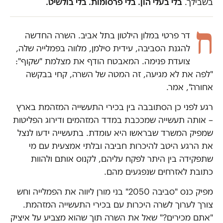
בשבילך.
בלי בעלי הון. בלי פרסומות. בלי בולשיט.
ח
דר פרטי במלון הילטון בתל אביב. השרה החדשה
להגנת הסביבה, עידית סילמן, מלווה בפמלייה שלה,
צועדת פנימה. המאבטח הודף את מצלמת "שקוף":
"לפה את לא מגיעה, זה המטה של השרה, קחי בבקשה
אחורה", אמר.
רגע לפני כן הסתובבה בין בכירי התעשייה המזהמת בארץ
– אותה תעשייה שמככבת במדד המזהמים ודירוג הפליטות
שמפיק המשרד שבראשו היא עומדת. בתעשייה ידעו לנצל
את הרגע היטב להיכרות חביבה ובלתי אמצעית עם מי
שתפקידה בין היתר לפקח עליהם, לקנוס אותם ולהוות
כתובת לאזרחים שנפגעים מהם.
מפיק כנס "סביבה 2050" בני מורן ליווה את הפמלייה וחש
צורך לערוך לשרה היכרות עם בכירי התעשייה המזהמת.
"אתם מכירים?" שאל את השרה תוך שהוא מצביע על איציק