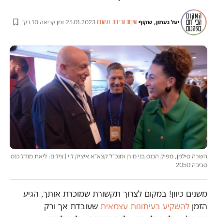
יעל געתון, שקוף
·
·
25.01.2023
·
זמן קריאה 10 דק׳
המקום הכי חם בגיהנום
השרה סילמן, מפיק הכנס בני מורן ומנכ"ל קצא"א איציק לוי | צילום: ליאת מנדל כנס
סביבה 2050
משנים כיוון! במקום לצרוך תקשורת שמוכרת אותך, הגיע
הזמן
להשקיע בעיתונות עצמאית
שעובדת אך ורק