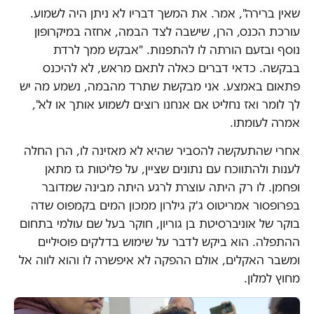
שאין ברירה", אמר. את המשך דבריו לא ניתן היה לשמוע.
עורכת הכנס, הרן, שישבה לצד הבמה, אחזה במיקרופון
נוסף ובזעם הורתה לו להתפנות. "אבקש ממך לרדת
בבקשה. כדאי דברים כאלה לתאם מראש, לא להיכנס
פתאום באמצע. אני מבקשת שתרד מהבמה, נשמע מה יש
לך לומר ואז נחליט אם אנחנו רוצים לשמוע אותך או לא",
אמרה לעומתו.
אחרי שהתעקשה להסביר שהיא לא מאזינה לו, הרן החלה
לענות ולהתווכח עם נתונים שציין, על פליטות גז מתאן
ופחמן. לו רק היתה עוצרת לרגע היתה מבינה שמדובר
בפרופסור אמריטוס ג'ק גילרון ממכון המים בקמפוס שדה
בוקר של אוניברסיטת בן גוריון, חוקר בעל שם עולמי בתחום
ההתפלה. הוא ביקש לדבר על שימוש בדלקים פוסיליים
ומשבר האקלים, אולם ההפקה לא איפשרה לו והוא לווה אל
מחוץ למלון.