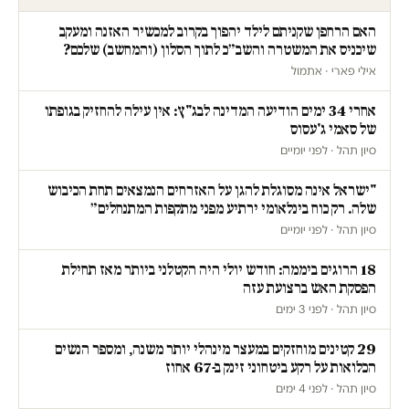
האם הרחפן שקניתם לילד יהפוך בקרוב למכשיר האזנה ומעקב
שיכניס את המשטרה והשב״כ לתוך הסלון (והמחשב) שלכם?
אילי פארי · אתמול
אחרי 34 ימים הודיעה המדינה לבג"ץ: אין עילה להחזיק בגופתו
של סאמי ג'עסוס
סיון תהל · לפני יומיים
"ישראל אינה מסוגלת להגן על האזרחים הנמצאים תחת הכיבוש
שלה. רק כוח בינלאומי ירתיע מפני מתקפות המתנחלים״
סיון תהל · לפני יומיים
18 הרוגים ביממה: חודש יולי היה הקטלני ביותר מאז תחילת
הפסקת האש ברצועת עזה
סיון תהל · לפני 3 ימים
29 קטינים מוחזקים במעצר מינהלי יותר משנה, ומספר הנשים
הכלואות על רקע ביטחוני זינק ב-67 אחוז
סיון תהל · לפני 4 ימים