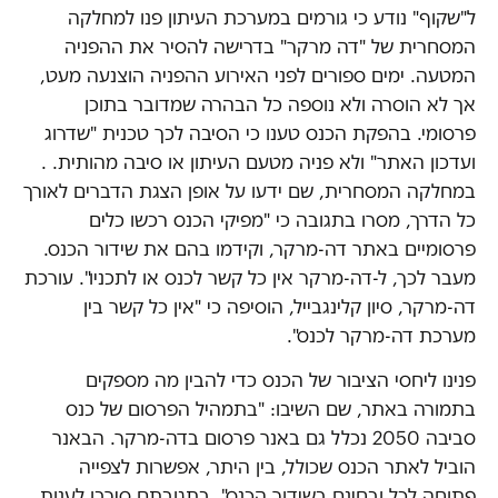
ל"שקוף" נודע כי גורמים במערכת העיתון פנו למחלקה
המסחרית של "דה מרקר" בדרישה להסיר את ההפניה
המטעה. ימים ספורים לפני האירוע ההפניה הוצנעה מעט,
אך לא הוסרה ולא נוספה כל הבהרה שמדובר בתוכן
פרסומי. בהפקת הכנס טענו כי הסיבה לכך טכנית "שדרוג
ועדכון האתר" ולא פניה מטעם העיתון או סיבה מהותית. .
במחלקה המסחרית, שם ידעו על אופן הצגת הדברים לאורך
כל הדרך, מסרו בתגובה כי "מפיקי הכנס רכשו כלים
פרסומיים באתר דה-מרקר, וקידמו בהם את שידור הכנס.
מעבר לכך, ל-דה-מרקר אין כל קשר לכנס או לתכניו". עורכת
דה-מרקר, סיון קלינגבייל, הוסיפה כי "אין כל קשר בין
מערכת דה-מרקר לכנס".
פנינו ליחסי הציבור של הכנס כדי להבין מה מספקים
בתמורה באתר, שם השיבו: "בתמהיל הפרסום של כנס
סביבה 2050 נכלל גם באנר פרסום בדה-מרקר. הבאנר
הוביל לאתר הכנס שכולל, בין היתר, אפשרות לצפייה
פתוחה לכל ובחינם בשידור הכנס". בתגובתם סירבו לענות