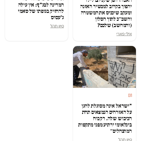
האם הרחפן שקניתם לילד
המדינה לבג"ץ: אין עילה
יהפוך בקרוב למכשיר האזנה
להחזיק בגופתו של סאמי
ומעקב שיכניס את המשטרה
ג'עסוס
והשב״כ לתוך הסלון
(והמחשב) שלכם?
סיון תהל
אילי פארי
חם
"ישראל אינה מסוגלת להגן
על האזרחים הנמצאים תחת
הכיבוש שלה. רק כוח
בינלאומי ירתיע מפני מתקפות
המתנחלים״
סיון תהל