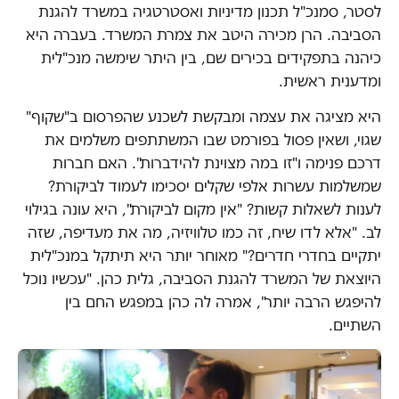
לסטר, סמנכ"ל תכנון מדיניות ואסטרטגיה במשרד להגנת
הסביבה. הרן מכירה היטב את צמרת המשרד. בעברה היא
כיהנה בתפקידים בכירים שם, בין היתר שימשה מנכ"לית
ומדענית ראשית.
היא מציגה את עצמה ומבקשת לשכנע שהפרסום ב"שקוף"
שגוי, ושאין פסול בפורמט שבו המשתתפים משלמים את
דרכם פנימה ו"זו במה מצוינת להידברות". האם חברות
שמשלמות עשרות אלפי שקלים יסכימו לעמוד לביקורת?
לענות לשאלות קשות? "אין מקום לביקורת", היא עונה בגילוי
לב. "אלא לדו שיח, זה כמו טלוויזיה, מה את מעדיפה, שזה
יתקיים בחדרי חדרים?" מאוחר יותר היא תיתקל במנכ"לית
היוצאת של המשרד להגנת הסביבה, גלית כהן. "עכשיו נוכל
להיפגש הרבה יותר", אמרה לה כהן במפגש החם בין
השתיים.