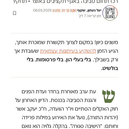
רכז תחום סביבה באגף תקציבים באוצר • תחקיר
יעל געתון, שקוף
·
·
06.03.2025
·
המקום הכי חם בגיהנום
זמן קריאה 7 דק׳
משנים כיוון! במקום לצרוך תקשורת שמוכרת אותך,
הגיע הזמן
להשקיע בעיתונות עצמאית
שעובדת אך
ורק בשבילך.
בלי בעלי הון. בלי פרסומות. בלי
בולשיט.
ש
עת ערב מאוחרת בחדר ועדת הפנים
והגנת הסביבה בכנסת. הדיון האחרון על
חוק האקלים הסתיים ויו"ר הוועדה, ח"כ יעקב אשר
(יהדות התורה), נועל את האירוע במילות פרידה
וחותם: "הישיבה סגורה". בהקלה גלויה הוא נואם