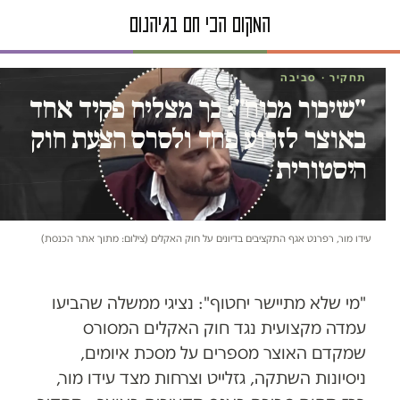
תחקיר · סביבה
"שיכור מכוח": כך מצליח פקיד אחד
באוצר לזרוע פחד ולסרס הצעת חוק
היסטורית
עידו מור, רפרנט אגף התקציבים בדיונים על חוק האקלים (צילום: מתוך אתר הכנסת)
"מי שלא מתיישר יחטוף": נציגי ממשלה שהביעו
עמדה מקצועית נגד חוק האקלים המסורס
שמקדם האוצר מספרים על מסכת איומים,
ניסיונות השתקה, גזלייט וצרחות מצד עידו מור,