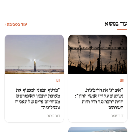
עוד בנושא
עוד בסביבה ›
חם
חם
"איבדנו את הריבונות.
"מחטף תכנוני המכפיף את
נשלטים על ידי אנשי ההון":
מערכת התכנון לאינטרסים
חזית רחבה נגד חוק חוות
מסחריים צרים של תאגידי
השרתים
טכנולוגיה"
דור זומר
דור זומר