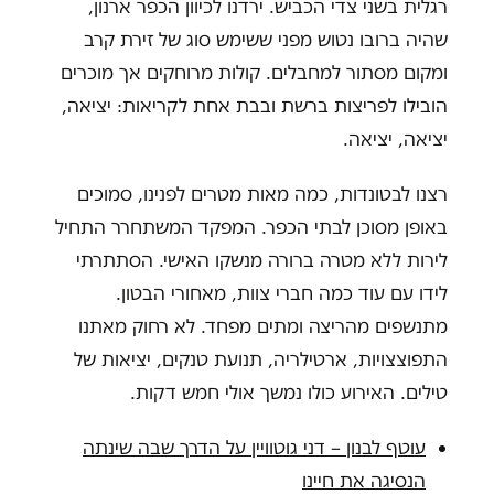
רגלית בשני צדי הכביש. ירדנו לכיוון הכפר ארנון,
שהיה ברובו נטוש מפני ששימש סוג של זירת קרב
ומקום מסתור למחבלים. קולות מרוחקים אך מוכרים
הובילו לפריצות ברשת ובבת אחת לקריאות: יציאה,
יציאה, יציאה.
רצנו לבטונדות, כמה מאות מטרים לפנינו, סמוכים
באופן מסוכן לבתי הכפר. המפקד המשתחרר התחיל
לירות ללא מטרה ברורה מנשקו האישי. הסתתרתי
לידו עם עוד כמה חברי צוות, מאחורי הבטון.
מתנשפים מהריצה ומתים מפחד. לא רחוק מאתנו
התפוצצויות, ארטילריה, תנועת טנקים, יציאות של
טילים. האירוע כולו נמשך אולי חמש דקות.
עוטף לבנון – דני גוטוויין על הדרך שבה שינתה
הנסיגה את חיינו