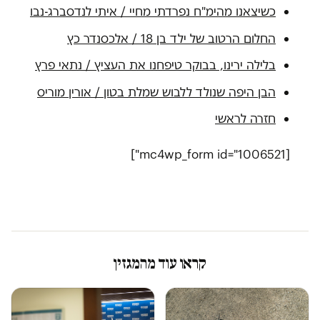
כשיצאנו מהימ"ח נפרדתי מחיי / איתי לנדסברג-נבו
החלום הרטוב של ילד בן 18 / אלכסנדר כץ
בלילה ירינו, בבוקר טיפחנו את העציץ / נתאי פרץ
הבן היפה שנולד ללבוש שמלת בטון / אורין מוריס
חזרה לראשי
[mc4wp_form id="1006521"]
קראו עוד מהמגזין