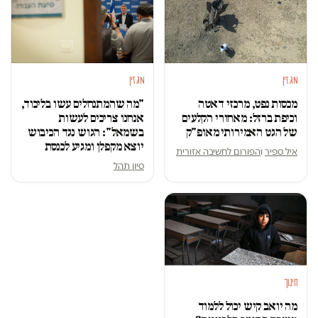
מגזין
מגזין
מכסות נפט, מרכזי דאטה
"מה שהמתנחלים עשו בליכוד,
וכיפת ברזל: מאחורי הקלעים
אנחנו צריכים לעשות
של הגט האמירותי מאופ"ק
בשמאל": הגוש נגד הכיבוש
יוצא מקפלן ומגיע לכנסת
איל ספיר
ו
הפורום לחשיבה אזורית
סיון תהל
חינוך
מה יואב קיש יכול ללמוד