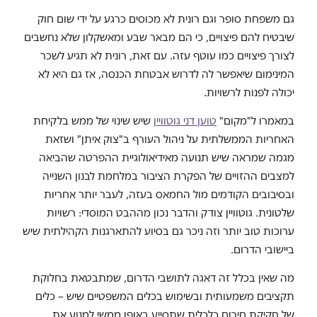
גם משפחת סופר וגם רונית לא מכוסים כרגע על ידי שום חוק
שיבטיח להם פיצויים, כי הם מבאר שבע ומאשקלון שלא נחשבים
לצורך פיצויים כמו עוטף עזה. עם זאת, רונית לא תגיע לשכר
המינימום שיאפשר לה לדרוש אבטחת הכנסה, אז גם היא לא
יכולה לפנות לרשויות.
במאמרו ל"מקום"
טוען דני גוטוויין
שיש שינוי של ממש בלקיחת
האחריות הממשלתית על ניהול העורף ב"צוק איתן" ושזאת
מגמה שמראה שיש תנועה מאידיאולוגיית ההפרטה שהביאה
למצבים ההזויים של הפקרת הציבור במלחמת לבנון השנייה
ובסיבובים הקודמים מול החמאס בעזה, לעבר יותר אחריות
שלטונית. גוטוויין צודק והדבר נכון מההבט המוסדי: רשויות
ערוכות טוב יותר וזה ניכר גם בסיוע להתארגנות הקהילתית שיש
ביישובי הדרום.
מה שאין בכלל זה דאגה לתושבי הדרום, שמתבטאת בחלוקת
תקציבים משמעותית ובשימוש בכלים המשפטיים שיש – כלים
של חקיקת חירום כלכלית שתסייע באופן ממשי למנוע את