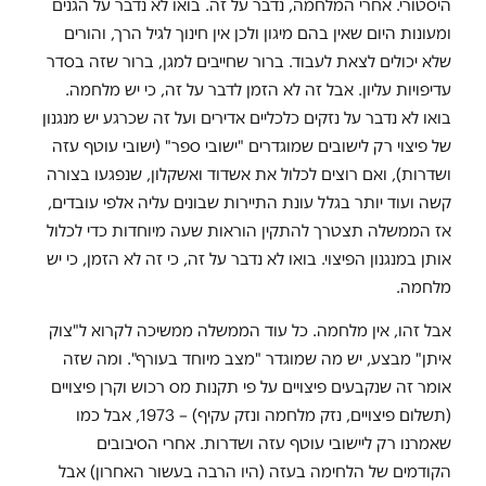
היסטורי. אחרי המלחמה, נדבר על זה. בואו לא נדבר על הגנים
ומעונות היום שאין בהם מיגון ולכן אין חינוך לגיל הרך, והורים
שלא יכולים לצאת לעבוד. ברור שחייבים למגן, ברור שזה בסדר
עדיפויות עליון. אבל זה לא הזמן לדבר על זה, כי יש מלחמה.
בואו לא נדבר על נזקים כלכליים אדירים ועל זה שכרגע יש מנגנון
של פיצוי רק לישובים שמוגדרים "ישובי ספר" (ישובי עוטף עזה
ושדרות), ואם רוצים לכלול את אשדוד ואשקלון, שנפגעו בצורה
קשה ועוד יותר בגלל עונת התיירות שבונים עליה אלפי עובדים,
אז הממשלה תצטרך להתקין הוראות שעה מיוחדות כדי לכלול
אותן במנגנון הפיצוי. בואו לא נדבר על זה, כי זה לא הזמן, כי יש
מלחמה.
אבל זהו, אין מלחמה. כל עוד הממשלה ממשיכה לקרוא ל"צוק
איתן" מבצע, יש מה שמוגדר "מצב מיוחד בעורף". ומה שזה
אומר זה שנקבעים פיצויים על פי תקנות מס רכוש וקרן פיצויים
(תשלום פיצויים, נזק מלחמה ונזק עקיף) – 1973, אבל כמו
שאמרנו רק ליישובי עוטף עזה ושדרות. אחרי הסיבובים
הקודמים של הלחימה בעזה (היו הרבה בעשור האחרון) אבל