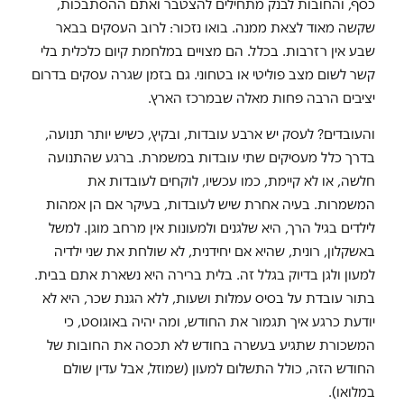
כסף, והחובות לבנק מתחילים להצטבר ואתם ההסתבכות,
שקשה מאוד לצאת ממנה. בואו נזכור: לרוב העסקים בבאר
שבע אין רזרבות. בכלל. הם מצויים במלחמת קיום כלכלית בלי
קשר לשום מצב פוליטי או בטחוני. גם בזמן שגרה עסקים בדרום
יציבים הרבה פחות מאלה שבמרכז הארץ.
והעובדים? לעסק יש ארבע עובדות, ובקיץ, כשיש יותר תנועה,
בדרך כלל מעסיקים שתי עובדות במשמרת. ברגע שהתנועה
חלשה, או לא קיימת, כמו עכשיו, לוקחים לעובדות את
המשמרות. בעיה אחרת שיש לעובדות, בעיקר אם הן אמהות
לילדים בגיל הרך, היא שלגנים ולמעונות אין מרחב מוגן. למשל
באשקלון, רונית, שהיא אם יחידנית, לא שולחת את שני ילדיה
למעון ולגן בדיוק בגלל זה. בלית ברירה היא נשארת אתם בבית.
בתור עובדת על בסיס עמלות ושעות, ללא הגנת שכר, היא לא
יודעת כרגע איך תגמור את החודש, ומה יהיה באוגוסט, כי
המשכורת שתגיע בעשרה בחודש לא תכסה את החובות של
החודש הזה, כולל התשלום למעון (שמוזל, אבל עדין שולם
במלואו).