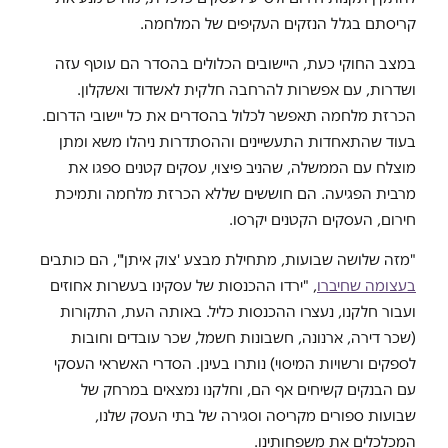
קריסתם בגלל הנזקים העקיפים של המלחמה.
במצב החוקי כעת, היישובים הכלולים בהסדר הם עוטף עזה
ושדרות, עם אפשרות להרחבה חלקית לאשדוד ואשקלון.
הכרזת מלחמה תאפשר לכלול בהסדרים את כל יישובי הדרום.
בעוד שהתאחדות התעשיינים וההסתדרות ניהלו משא ומתן
מוצלח עם הממשלה, שהניב פיצוי, עסקים קטנים ספגו את
מרבית הפגיעה. הם חוששים שללא הכרזת מלחמה ותמיכת
חירום, העסקים הקטנים יקרסו.
"מזה שלושה שבועות, מתחילת מבצע 'צוק איתן'", הם כותבים
בעצומה שחיברו
, "ירדו ההכנסות של עסקינו בעשרות אחוזים
ועבור חלקנו, נעצרו ההכנסות כליל. באותה העת, התקורות
(שכר דירה, ארנונה, חשבונות חשמל, שכר עובדים וחובות
לספקים ורשויות המיסוי) נותרו בעינן. הסדרי האשראי העסקי
עם הבנקים קשיחים אף הם, וחלקנו נמצאים במרחק של
שבועות ספורים מקריסה וסגירה של בתי העסק שלנו,
המכלכלים את משפחותינו.