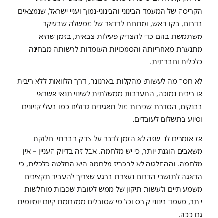
הקריסה של המעמד הבינוני והבינוני-נמוך ועניי ישראל, שנמצאים
בדרום, בקו האש, ומתחת לרדאר של ממשלה שבעיקר
משתמשת בהם כדי להצדיק פעילות צבאית, בזמן שהיא
מתנערת מאחריותה והסמכויות העומדות לרשותה מבחינה
כלכלית וחברתית.
לא חסר מה לעשות: מהקלות בארנונה, דרך הלוואות ללא ריבית
או ריבית נמוכה, התערבות ממשלתית לשינוי תנאי אשראי
בבנקים, הסדרת שכירות מול תאגידים גדולים כמו בעלי קניונים
וסיוע בתשלום לעובדים.
אז אומרים לנו שזה לא הזמן לדבר על צדק חברתי וחלוקת
משאבים הוגנת יותר, כי יש מלחמה. אבל זה בדיוק העניין – אין
מלחמה. וההחלטה לא להכריז מלחמה היא החלטה כלכלית, כי
הדאגה לתושבי הדרום נעצרת ברגע שצריך להעביר תקציבים
משמעותיים ולעשות תיקון של ממש לטובת שכבות מוחלשות
יותר, מעמד בינוני קורס וכל מי שסובלים ממלחמת קיום יומיומית
גם ככה.