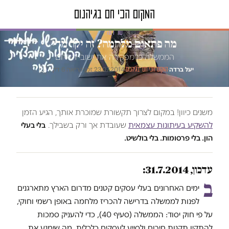
טור דעה
מה פתאום מלחמה? זה יקר מדי
הממשלה כן מפקירה את ישובי הדרום
יעל ברדה
·
·
23.07.2014
·
זמן קריאה 6 דק׳
המקום הכי חם בגיהנום
משנים כיוון! במקום לצרוך תקשורת שמוכרת אותך, הגיע הזמן
להשקיע בעיתונות עצמאית
שעובדת אך ורק בשבילך.
בלי בעלי
הון. בלי פרסומות. בלי בולשיט.
עדכון, 31.7.2014:
ב
ימים האחרונים בעלי עסקים קטנים מדרום הארץ מתארגנים
לפנות לממשלה בדרישה להכריז מלחמה באופן רשמי וחוקי,
על פי חוק יסוד: הממשלה (סעיף 40), כדי להעניק סמכות
להתקין תקנות חירום ולסייע לעסקים כלכלית, מה שימנע את