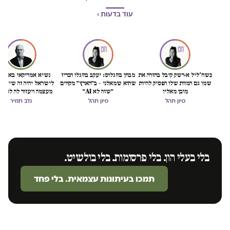
עוד בדעות ›
כשח'ליל א-רשק קיבל בחזרה את
מבחן בוזגלוס: יעקב בוזגלו הכריז
נשיא אמריקאי באמת ט
שמו גם המוות שלו הפסיק להיות
שהוא שמאלני – ב״הארץ״ מקווים
לישראל יהיה זה שיציל 
מובן מאליו
״שזה לא AI״
מעצמה ויעזור לה לסיים
הכיבוש
סיון תהל
סיון תהל
נדב תמיר
בלי בעלי הון. בלי פרסומות. בלי בולשיט.
תמכו בעיתונות עצמאית. בלי פחד