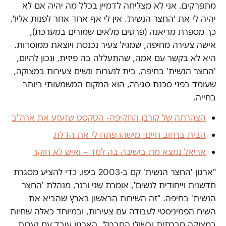
מתפרקים. אני לא מצליחה לדמיין בכלל מה יהיה אם לא
יהיה לי את 'החצר הנשית'. אין לי אף אחד אחר לפנות אליו".
כך מספרת מריאנה (פרטים מלאים שמורים במערכת),
אישה צעירה מחיפה, שמגיל צעיר נכנסת ויוצאת ממוסדות.
היא לא בקשר עם אמה, שהתעללה בה פיזית, ונכון להיום,
'החצר הנשית' בחיפה, בית לנערות ונשים צעירות במצוקה,
שעומד בפני סכנת סגירה, הוא המקום המשמעותי ביותר
בחייה.
הצהרתה של קורבן התקיפה- הטקסט שזעזע את ארה"ב
הבית ברחוב חיים: מישהו פתח לי את הדלת
אריאל נמצא מת בישיבה בה למד – ואיש לא חוקר
"ארגון 'החצר הנשית' קם ב-2003 ביפו, כדי להציע מסגרת
חדשנית וייחודית לנשים", אומרת שני ורנר, מנהלת 'החצר
הנשית' בחיפה. "זה השירות הראשון בארץ שהביא את
השיח הפמיניסטי לעבודה עם צעירות, ובמיוחד כאלה שחיות
במצוקה חברתית ובשולי החברה". הארגון עובד עם נערות