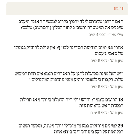
עוד בחם
האם הרחפן שקניתם לילד יהפוך בקרוב למכשיר האזנה ומעקב
שיכניס את המשטרה והשב״כ לתוך הסלון (והמחשב) שלכם?
אילי פארי · לפני 4 ימים
אחרי 34 ימים הודיעה המדינה לבג"ץ: אין עילה להחזיק בגופתו
של סאמי ג'עסוס
סיון תהל · לפני 5 ימים
"ישראל אינה מסוגלת להגן על האזרחים הנמצאים תחת הכיבוש
שלה. רק כוח בינלאומי ירתיע מפני מתקפות המתנחלים״
סיון תהל · לפני 5 ימים
18 הרוגים ביממה: חודש יולי היה הקטלני ביותר מאז תחילת
הפסקת האש ברצועת עזה
סיון תהל · לפני 6 ימים
29 קטינים מוחזקים במעצר מינהלי יותר משנה, ומספר הנשים
הכלואות על רקע ביטחוני זינק ב-67 אחוז