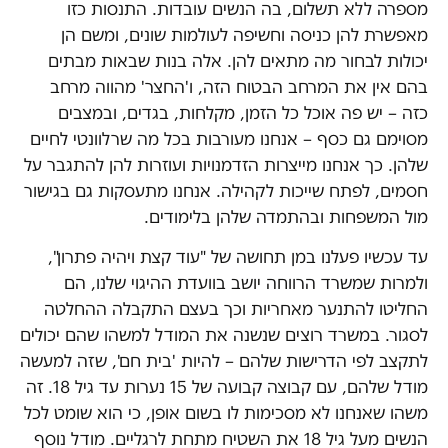
מספרה ללא תשלום, בה הנשים עובדות. התנסות כזו
מאפשרת להן כניסה וחשיפה לעולמות שונים, ומשם הן
יכולות לבחור מה מתאים להן. אלה בנות שבאות מבתים
בהם אין את המרחב הבטוח הזה, ו'החצר' מהווה מרחב
כזה – יש פה אוכל כל הזמן, מקלחות, בגדים, ובמצבים
מסוימם גם כסף – אנחנו מעורבות בכל מה שרלוונטי לחיים
שלהן. כך אנחנו מייצרות הזדמנויות ועוזרות להן להתגבר על
חסמים, לפתח שייכות לקהילה. אנחנו מתעסקות גם בגישור
מול המשפחות ובהתמדה שלהן בלימודים.
עד עכשיו פעלנו במן תחושה של "עוד קצת ויהיה פתרון",
ולמרות שמשרד הרווחה יושב בוועדת ההיגוי שלנו, הם
החליטו להתנער מאחריות וכך בעצם התקבלה ההחלטה
לסגור. במשרד רוצים שנשנה את המודל למשהו שהם יכולים
לתקצב לפי הדרישות שלהם – להיות 'בית חם', שזה למעשה
מודל שלהם, עם קבוצה קבועה של 15 נערות עד גיל 18. זה
משהו שאנחנו לא מסכימות לו בשום אופן, כי הוא שומט לכל
הנשים מעל גיל 18 את השטיח מתחת לרגליים. מודל נוסף