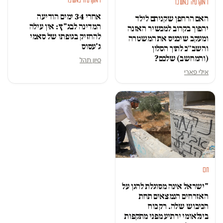
דמוקרטיה במשבר
דמוקרטיה במשבר
אחרי 34 ימים הודיעה
האם הרחפן שקניתם לילד
המדינה לבג"ץ: אין עילה
יהפוך בקרוב למכשיר האזנה
להחזיק בגופתו של סאמי
ומעקב שיכניס את המשטרה
ג'עסוס
והשב״כ לתוך הסלון
(והמחשב) שלכם?
סיון תהל
אילי פארי
חם
"ישראל אינה מסוגלת להגן על
האזרחים הנמצאים תחת
הכיבוש שלה. רק כוח
בינלאומי ירתיע מפני מתקפות