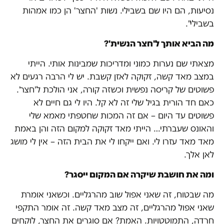
נסיעות, הם היו שם בשבילי. נשות 'החצר' הן כמו אמהות
בשבילי".
מה הביא אותך ל'חצר הנשית'?
מצאתי שם נערות כמוני ומדריכות שמבינות אותי. הייתי
במצב מאד קשה, זקוקה לאזן קשבת. יש לי הרבה רגעים לא
פשוטים של קריסה נפשית וכשזה קורה, אני הולכת ל'חצר'.
כאם חד הורית בגיל שלי זה לא קל. היו לי גם חיים לא
פשוטים עד היום – אם זה המכות שחטפתי מאמא שלי
והאונס שעברתי… הייתי מאד זקוקה למקום הזה והן באמת
מאד מאד עזרו לי. ואם ייקחו לי את הבית הזה – אין לי מושג
לאן אלך.
ומה את חושבת שיקרה אם המקום ייסגר?
מה שבטוח, זה שאני אפול שוב מהרגליים. וכשאני אומרת
שאני אפול מהרגליים, זה מצב מאד קשה. זה אומר התקפי
חרדה, התמוטטויות. האמת? אם סוגרים את החצר, לוקחים