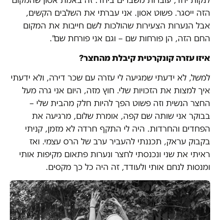
לנקות יחד, עוברות משברים ביחד. זה באמת אסון שהמקום
הזה ייסגר. פשוט אסון. אני עברתי את השלבים הקשים,
אבל הנערות הצעירות שהולכות לשם חייבות את המקום
החם הזה, הן פורחות שם – וגם אני פורחת שם".
איזו עזרה קונקרטית קיבלת מהחצר?
למשל, לא ידעתי שמגיעה לי עזרה עם שכר דירה, ולא ידעתי
איך למצות את הזכויות שלי. חוץ מזה, היום אני גרה מעל
החצר הנשית וזה פשוט הפך להיות חלק מהבית שלי –
בבוקר אני שותה שם קפה, אומרת שלום, מרגיעה את
הפחדים והחרדות. היה לי התקף חרדה לא מזמן, קניתי
בקבוק עראק, תכננתי להעביר ערב של הרס עצמי. ואז
ראיתי את שני ונכנסתי לחצר ונערות פתאום מקיפות אותי
ומנסות לנחם אותי ולעודד, זה היה כל כך מקסים.