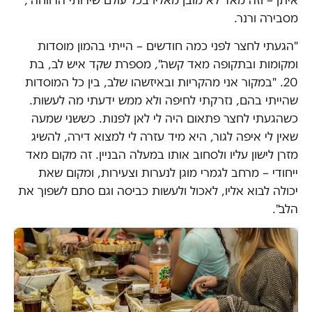
איתן – וזה מאד לא מובן מאליו בכל עולם שירותי הרווחה",
מסבירה ורנר.
"הגעתי לחצר לפני כמה חודשים – הייתי בהמון מוסדות
ומקומות ובתקופה מאד קשה", מספרת שקד איש לב, בת
20. "במקור אני מהקריות ובאיזשהו שלב, בין כל המוסדות
שהייתי בהם, נזרקתי לחיפה ולא ממש ידעתי מה לעשות.
כשהגעתי לחצר פתאום היה לי לאן לפנות. כששני שמעה
שאין לי איפה לגור, היא מיד עזרה לי למצוא דירה, להשיג
מזרן לישון עליו ולסחוב אותו במעלה הבניין. זה מקום מאד
ייחודי – מרחב לגמרי מוגן לנערות וצעירות, ומקום שאת
יכולה לבוא אליו, לאכול ולעשות כביסה וגם סתם לשפוך את
הלב".