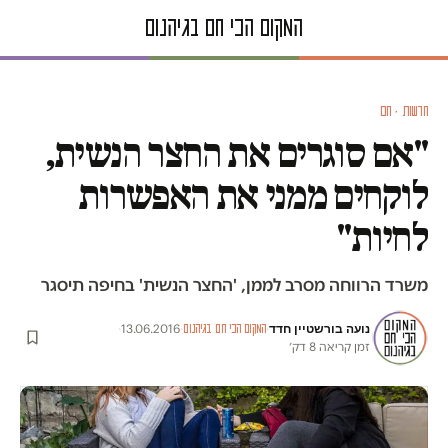
חדשות · חם
"אם סוגרים את החצר הנשית,
לוקחים ממני את האפשרות
לחיות"
משרד הרווחה מסרב לממן, 'החצר הנשית' בחיפה תיסגר
נועה בורשטיין חדד
·
13.06.2016
·
·
המקום הכי חם בגיהנום
זמן קריאה 8 דק׳