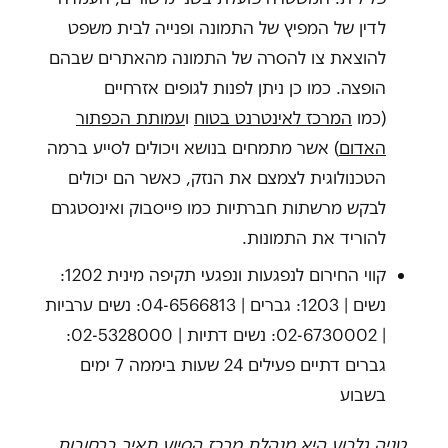
לדין של המפיץ של התמונה ופנייה לבית משפט
להוצאת צו להסרה של התמונה מהאתרים שבהם
הופצה. כמו כן ניתן לפנות לגופים אזרחיים
(כמו
המרכז לאינטרנט בטוח
ו
עמותת הכפתור
האדום
) אשר מתמחים בנושא ויכולים לסייע ברמה
הטכנולוגית לצמצם את הנזק, כאשר הם יכולים
לבקש מרשתות חברתיות כמו פייסבוק ואינסטגרם
להוריד את התמונות.
קווי החירום לנפגעות ונפגעי תקיפה מינית 1202:
נשים | 1203: גברים | 04-6566813: נשים ערביות
| 02-6730002: נשים דתיות | 02-5328000:
גברים דתיים פעילים 24 שעות ביממה 7 ימים
בשבוע
טניה גלבוע היא מנהלת מרכז הסיוע תאיר ברחובות