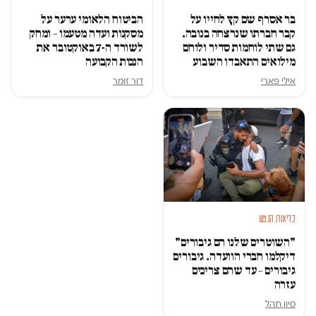
בר אסרף שם קץ לחייו על
הביטוח הלאומי ערער על
קבר חברתו שנרצחה בנובה.
מסקנות ועדה מטעמו – ומחק
גם שתי לוחמות סדיר ולוחם
לשורד ה-7 באוקטובר את
מילואים התאבדו השבוע
הנכות הקבועה
אילי פארי
דור זומר
בריאות הנפש
"השוטרים שלנו הם גיבורים"
דיקלמו חברי הוועדה. גיבורים
גיבורים – עד שהם צריכים
עזרה
סיון תהל