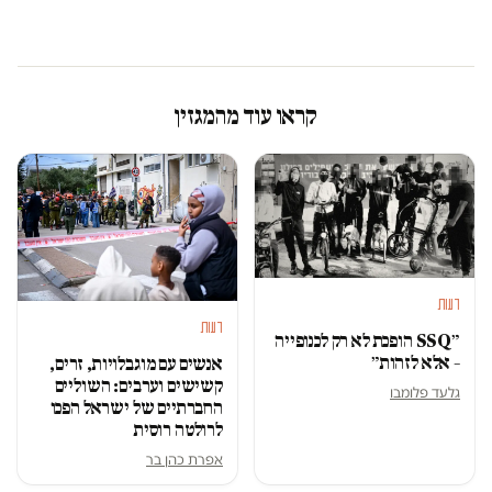
קראו עוד מהמגזין
דעות
דעות
״SSQ הופכת לא רק לכנופייה
– אלא לזהות״
אנשים עם מוגבלויות, זרים,
קשישים וערבים: השוליים
גלעד פלומבו
החברתיים של ישראל הפכו
לרולטה רוסית
אפרת כהן בר