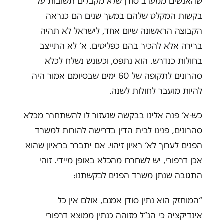
שהאנשים ממערב סודן שלא מקבלים תשובות על
בקשות המקלט שלהם במשך שנים הם כנראה
הקבוצה הראשונה שיום אחד, לישראל לא תהיה
ברירה אלא להכיר בהם כפליטים. א’ לא התייצב
בחולות כנדרש. הוא נתפס, וכעונש נשלח לכלא
סהרונים לתקופה של 60 ימים שבסיומם אמור היה
להיות מועבר לחולות לשנה.
כש-א’ פנה אלינו בבקשה שנעזור לו להשתחרר מכלא
סהרונים, פנינו לבית הדין בדרישה להורות למשרד
הפנים לערוך לא’ ראיון זיהוי. אם יתברר בראיון שהוא
אכן דרפורי, יש לשחררו מהכלא באופן מיידי. זוהי
התגובה שנתן משרד הפנים לבקשתנו:
“המוחזק הוא נתין סודן אמנם, אולם אין כל
אינדיקציה כי הנ”ל מזוהה כנתין ממוצא דרפורי