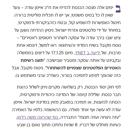
ב
ימים אלה מנסה הכנסת להדיח את ח"כ איימן עודה – צעד
שאין לו כל בסיס משפטי, אך יש לו תכלית פוליטית ברורה:
חיסול האפשרות להשמיע קול, ובטח כזהביקורתי ודמוקרטי,
במיוחד על ידי פלסטינים אזרחי ישראל. ניסיון ההדחה נשען על
ציוץ שבו בירך עודה על עסקה לשחרור חטופים ו"אסירים" –
נוסח מקובל בשיח המדיני והעיתונאי. ראו למשל, דוגמא אחת
מרבות, של
ידיעה ב YNET
, מיום 17.1.25 על דיונים בממשלה
ובקבינט על אותה עסקה ומסביר שבישיבה "
תוצג
רשימת
האסירים הפלסטינים שצפויים להשתחרר
". ניסוח מקובל, אבל
כזה שהופך לפתע לתמיכה בטרור, כשח"כ ערבי משתמש בו.
לפי חוק יסוד הכנסת, רק בשלושה מקרים ניתן לשלול כהונת
חבר כנסת: שלילת קיומה של המדינה כיהודית ודמוקרטית,
הסתה לגזענות, או תמיכה במאבק מזוין במדינת ישראל. איימן
עודה לא עשה אף אחד מאלה. גם ההאשמה כלפיו על האמירה
"עזה ניצחה ועזה תנצח" התבררה,
כפי שהראה משה רדמן
,
כעיוות מוחלט של דבריו. 8 שניות נחתכו מתוך נאום בן שבע