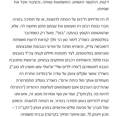
דקות; ההקשר הושמט, המשמעות עוותה, והציבור איבד את
שפיותו.
לו היו מדיחים ח"כים על הסתה לגזענות, או על תמיכה בטרור,
חברי כנסת רבים היו מוצאים את עצמם מזמן מחוצה לה. אלא,
שהאוטומט הקופץ בצעקה "בוגד", פועל רק כשמדובר
בפלסטינים. כשח"כ לימור סון הר מלך קוראת לרוצח משפחת
דוואבשה צדיק, וכשהיא מגינה על פורעי הגבעות שמבצעים
פוגרומים בפלסטינים, לצד תקיפות חיילים וקציני צה"ל באבנים
ובגז פלפל, והשחתת רכבים ומתקנים צבאיים, ונרעשת מתגובת
הצבא למעשיהם ("אלה ילדים שלי" ש"אולי עשו משהו לא טוב");
כשח"כ אושר שקלים צועק על עודה ש"במדינה אחרת היו
מעמידים אותך מול כיתת יורים"; כשח"כ גוטליב מתמרמרת
שהח"כים הערבים אינם משתחווים לעליונות היהודית ("התרגלו
להיות פה בלבתים"), ועוד אין סוף אמירות מסוג זה, איש אינו
קורא להדיחם בעוון תמיכה בטרור, או הסתה לגזענות. וכשינון
מגל מברך על פגיעת טילים איראניים במכון ויצמן ("הקב"ה 1 –
מכון וייצמן 0", עם אימוג'י מחייך בקריצה) ובבית משפחה