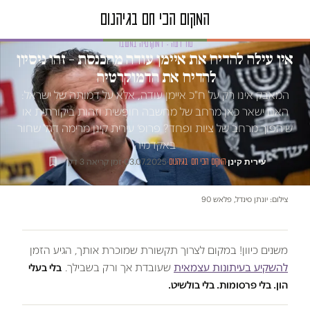
טור דעה · דמוקרטיה במשבר
אין עילה להדיח את איימן עודה מהכנסת – זהו ניסיון
להדיח את הדמוקרטיה
המאבק אינו רק על ח"כ איימן עודה, אלא על דמותה של ישראל:
האם ישאר כאן מרחב של מחשבה חופשית וזהות ביקורתית או
שיהפוך מרחב של ציות ופחד? פרופ׳ עירית קינן מרימה דגל שחור
באקדמיה
עירית קינן
·
·
03.07.2025
·
זמן קריאה 3 דק׳
המקום הכי חם בגיהנום
צילום: יונתן סינדל, פלאש 90
משנים כיוון! במקום לצרוך תקשורת שמוכרת אותך, הגיע הזמן
להשקיע בעיתונות עצמאית
שעובדת אך ורק בשבילך.
בלי בעלי
הון. בלי פרסומות. בלי בולשיט.