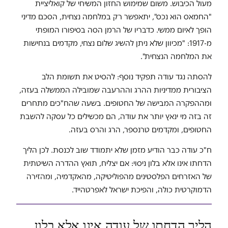
מעול הכיבוש. משום שמימוש החזון המשיחי של קואליציית
"החמאס הוא נכס", יתאפשר רק במלחמה נצחית, הסכם מדיני
הופך לאיום ממשי. כדבריו של הרמן הסה בסיפורו המופתי
מ-1917: "מכיוון שלא ניתן להשיג שלום נצחי, מקדמים בנחישות
את המלחמה הנצחית".
להסתה נגד עודה תפקיד נוסף: להסיט את תשומת הלב
הציבורית ממדיניות ההרג וההרעבה שמובילה הממשלה בעזה,
ומההפקרה המבישה של החטופים. בשעה שהח"כים מתחרים
זה בזה מי ינאץ יותר את עודה, הם מכשילים כל עסקה להשבת
החטופים, ומקדמים טרנספר, הרג והרס בעזה.
ח"כ עודה כבר הודיע מזמן שלא יתמודד שוב לכנסת. לכן הליך
הדחתו אינו אלא בלון ניסוי: אם יצליח, תואץ ההדרה השיטתית
של האזרחים הפלסטינים מהפוליטיקה, מהאקדמיה, ומהזירה
הדמוקרטית כולה, והפיכת ישראל לאפרטהייד.
הליך הדחתו של עודה אינו אלא בלון