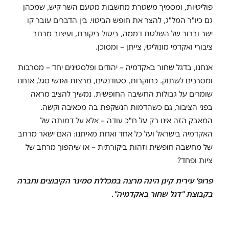
פוליטיות, ומסמיך משטרת מחשבות מטעם השר קיש, שמכהן
גם כיו"ר המל"ג, להצר את חופש הביטוי. בין הדברים עובר קו
ישר וברור של השלטת דממה, ביטול ביקורת, ועיצוב מרחב
ציבורי ואקדמי מונוליטי, צייתן – ומסוכן.
אנחנו, בדגל שחור באקדמיה – יהודים ופלסטינים יחד – מסרבות
ומסרבים לשתוק. כחוקרות, סטודנטים, מרצות ואנשי סגל, אנחנו
שומרים על גבולות החשיבה החופשית. נמשיך להציב מראה
בפני הציבור, גם כשהדמות הנשקפת בה מכאיבה וקשה.
המאבק הזה אינו רק על ח"כ עודה – אלא על דמותה של
האקדמיה בישראל ועל כל אחד ואחת מאיתנו: האם ישאר מרחב
של מחשבה חופשית וזהות ביקורתית – או שיהפוך מרחב של
ציות ופחד?
פרופ' עירית קינן הינה מרצה במכללת סמינר הקיבוצים וחברה
בקבוצת "דגל שחור באקדמיה"
.