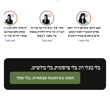
האם הרחפן שקניתם לילד יהפוך
אחרי 34 ימים הודיעה המדינה
"קיבלתי זרנוק לעין, זה כמו
בקרוב למכשיר האזנה ומעקב
לבג"ץ: אין עילה להחזיק בגופתו
שנותן בוקס עמוק פנימה
שיכניס את המשטרה והשב״כ
של סאמי ג'עסוס
עכשיו החיים שלי משוב
לתוך הסלון (והמחשב) שלכם?
אילי פארי
סיון תהל
סיון תהל
בלי בעלי הון. בלי פרסומות. בלי בולשיט.
תמכו בעיתונות עצמאית. בלי פחד