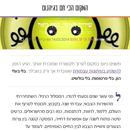
טור דעה
שירות לאומי, סניף גואה
מה לחב"דניק ולשירות לאומי?
נעה שפיגל
·
·
14.03.2014
·
זמן קריאה 5 דק׳
המקום הכי חם בגיהנום
משנים כיוון! במקום לצרוך תקשורת שמוכרת אותך, הגיע הזמן
להשקיע בעיתונות עצמאית
שעובדת אך ורק בשבילך.
בלי בעלי
הון. בלי פרסומות. בלי בולשיט.
ל
פני עשר שנים נסעתי להודו. המסלול הרגיל: השתחררתי
מהשירות הצבאי, עבדתי שנה בקיבוץ, תכננתי לטרוף את
העולם, ללמוד, לחוות, להתנסות, כמו רבים מהישראלים. כרטיס
טיסה פתוח לשנה עם אפשרות דחייה, הפסקה קטנה בין צרות
הנעורים וחוויית הצבא לבין החיים האמיתיים. לעמוד על