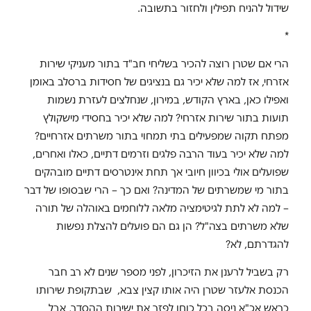
שידול להניח תפילין ולחזור בתשובה.
*
הרי אם שטרן רוצה להכיר בשליחי חב"ד בתור מעניקי שירות
אזרחי, אז למה שלא יכיר גם בנציגים של חסידות ברסלב באומן
ואפילו כאן, בארץ הקודש, במירון, שנחלצים לעזרת נשמות
תועות בתור שירות אזרחי? למה שלא יכיר בחסידי מישקולץ
מפתח תקוה שמפעילים בתי תמחוי בתור משרתים אזרחיים?
למה שלא יכיר בעוד הרבה פלגים וזרמים דתיים, כאלו ואחרים,
שפועלים אולי בכיוון חיובי אך תחת אינטרסים דתיים מובהקים
בתור מי שמשרתים של המדינה? ואם כך – הרי שבסופו של דבר
– למה לא לתת לגיטימציה מלאה ללוחמים באוהלה של תורה
שלא משרתים בצה"ל? הן גם הם פועלים להצלת נפשות
להגדרתם, לא?
רק בשביל לרענן את הזיכרון, לפני מספר שנים לא רב חבר
הכנסת אלעזר שטרן היה אותו קצין צבא, שבתקופת שירותו
כראש אכ"א ניסה בכל כוחו לפזר את ישיבות ההסדר, אבל