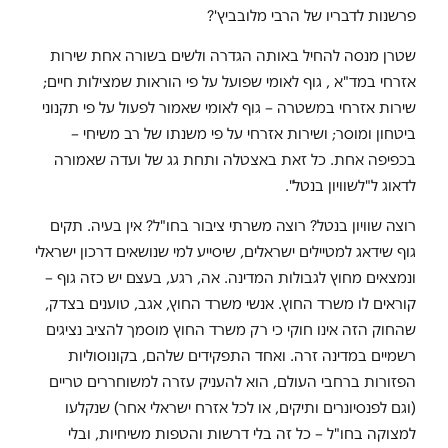
פרשנות לדבריו של הרבי מלובביץ'?
שטרן מנסה להחיל באותה הגדרה ולשים בשורה אחת שירות
אזרחי במד"א , גוף לאומי שפועל על פי הוראות שמצילות חיים;
שירות אזרחי במשטרה – גוף לאומי שאמור לפעול על פי תקנוני
ביטחון ומוסר; ושירות אזרחי על פי משנתו של רב משיחי –
בכפיפה אחת. כל זאת באצטלה ותחת גג של ועדה שאמורה
לדאוג ל"לשוויון בנטל".
רוצה שוויון בנטל? רוצה משרתי ציבור בחו"ל? אין בעיה. תקים
גוף שידאג למטיילים ישראלים, שיסייע למי שנושאים דרכון ישראלי
ונמצאים מחוץ לגבולות המדינה. אה, רגע, בעצם יש כזה גוף –
קוראים לו משרד החוץ. אנשי משרד החוץ, אגב, טוענים בצדק,
שהחוק הזה אינו חוקי כי רק משרד החוץ מוסמך להציב נציגים
רשמיים במדינה זרה. ואחד התפקידים שלהם, בקונוסוליות
הפזורות ברחבי העולם, הוא להעניק עזרה למשוחררים טריים
(וגם לפנסיונרים ותיקים, או לכל אזרח ישראלי אחר) שנקלעו
למצוקה בחו"ל – כל זה בלי דרשות והטפות משיחיות, ובלי