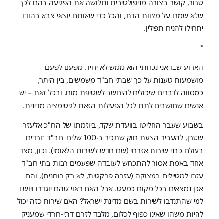
טרור, קושר בצורה מניפולטיבית ותלושה את הפגיעה בהם לכך
שלא שמרו על מצוות הדת, והכל כדי שאותם יוצאי צבא בהודו
יתחילו להניח תפילין.
*
הארוע שבו אני נכחתי הוא ממש לא יחיד. מפעם לפעם
מושמעות טענות על כך שבתי חב"ד משמשים, בין היתר,
כמסווה לדברים שיכולים להיחשב לשטיפת מוח. ובכל זאת – יש
אנשים שחושבים לתת לכל הפעילות הזאת לגיטימציה מדינית.
בשבוע שעבר החליטו בוועדת שקד, ביוזמתו של הח"כ אלעזר
שטרן, להעביר הצעת חוק שתכיר ב-100 שליחי חב"ד חרדים
בעולם כבני שירות אזרחי (שם חדש לשירות הלאומי). נכון, מצד
אחד באמת אסור להתכחש לעובדה שפעמים רבות בתי חב"ד
עזרו למטיילים במצוקה (עזרה פרקטית, לא רק רוחנית), והם
אכן נמצאים בכל מקום כמעט. אבל האם ראוי שהם יוגדרו ויושוו
למי שהתנדבו לשירות בשם מדינת ישראל? האם שירות כזה יכול
להיות משהו שאינו כפוף לכלום, מלבד לזרם דתי-חרדי שמעניק