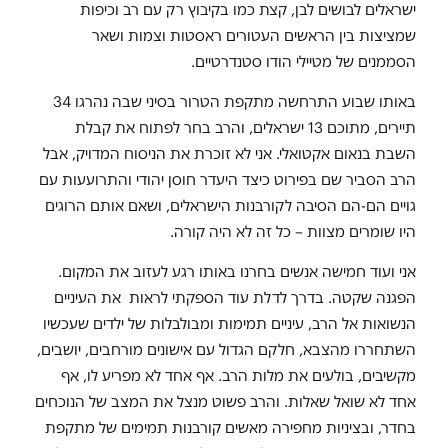
ישראלים לבושים לבן, קצת כמו בקיבוץ רק עם רב וכיפות
שמציצות בין הראשים העטורים ראסטות וצמות ושאר
הסממנים של מטיילי הודו סטנדרטיים.
באותו שבוע התרחשה מתקפת הטרור בסיני שבה נהרגו 34
תיירים, מתוכם 13 ישראלים, והרב בחר לפתוח את קבלת
השבת בנאום אקטואלי. אני לא זוכרת את הניסוח המדויק, אבל
הרב הסביר שם בפירוט כיצד היעדר חוסן יהודי והתרועעות עם
גויים הם-הם הסיבה לקורבנות הישראלים, ושאם אותם הרוגים
היו שומרים מצוות – כל זה לא היה קורה.
אני ועוד חמישה אנשים בחרנו באותו רגע לעזוב את המקום.
הפגנה שקטה. בדרך לדלת עוד הספקתי לראות את העיניים
הנשואות אל הרב, עיניים תמימות ומבולבלות של ילדים שעכשיו
השתחררו מהצבא, חלקם הגדול עם אישונים מורחבים, יושבים,
מקשיבים, בולעים את מלות הרב. אף אחד לא מפריע לו, אף
אחד לא שואל שאלות. והרב פשוט מנצל את המצב של הנוכחים
בחדר, ובציניות מחפירה מאשים קורבנות תמימים של מתקפת