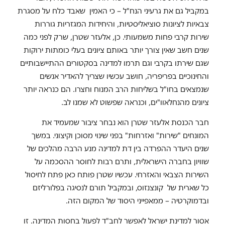
במקביל גם את גרעיני הנח"ל – כי האמין שאבד כלח על מסגרת
צבאיות לציונות סוציאליסטיות, והיחידות המגזריות גוררות
שירות קרבי פחות משמעותי. כן, אלעזר שטרן, שרק לפני כמה
שנים חשב שאין צורך יותר באותם ציונים בעלי כומתות ירוקות
שגם שירתו בקרבי וגם תרמו למדינה בסקטורים ההתיישבותיים
והחינוכיים בפריפריה, חושב עכשיו שצריך להאדיר אנשים
שנמצאים בחו"ל בשליחות הרב המנוח וחצרו. הם כנראה יותר
ציונים מהנחלאוו"ים, וכנראה שפשוט לא שמנו לב.
חבר הכנסת אלעזר שטרן הוא נבחר ציבור שמעמיד את
המונחים "שירות" ואזרחות" בפני שינוי מסוכן וקיצוני. במשך
שנים היעדר ההפרדה בין דת למדינה מנע הרבה מהלכים של
שוויון בחברה הישראלית, ותרם רבות לחוסר ההסכמה על
השירות הצבאי והאזרחי. עכשיו שטרן פותח כאן פתח לחיסול
כל שארית של קונצנזוס, ובמקביל תורם לנסיגה בפלורליזם
ובדמוקרטיה – ממאפייני היסוד של המקום הזה.
אסור למדינת ישראל לאפשר לחב"ד לפעול בחסות המדינה. זו