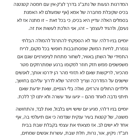
המדרגות הנעות של נתב"ג בדרך לצ'ק-אין עם חמסה קטנטנה
בכיס שקיבלת מחברה של אמא (אף שמעולם לא האמנת
בסמלים האלה עדיין היא בכיס, כי בכל זאת – זו מתנה אז לא
נעים), ולהגיד לעצמך – זהו, אני הולכת לעשות את זה.
יומיים בניו-דלהי. עוד לא הספקתי להתרגל להמולה הבלתי
נגמרת, לחיות המשק שמסתובבות חופשי בכל מקום, לריח
התמידי של השתן באוויר, לשחור מתחת לציפורניים שגם אם
משפשפים ממש חזק חוזר למקומו ברגע שמתרחקים מטר
מהכיור, לריקשות שאם לא תזוזי מהר הן ידרסו אותך, לאנשים
שישנים על המדרכה וצריך להיזהר שלא לדרוך עליהם בחושך,
ולילדים החולים והרזים, ואלה בלי הגפיים, שאת יודעת שאם
תיתני נדבה לאחד מהם – יגיעו עוד עשרה ולא יתנו לך ללכת.
יומיים בניו דלהי, מגיע יום שישי ויש בלבול, ואת לבד, והתחושה
משונה, של קטנוּת בעיר ענקית שנדמה כי אם תיעלמי בה, אף
אחד לא ישים לב. אז מצאתי את עצמי בקבלת שבת בבית
חב"ד: ניקיון, אור, נרות, חלת שבת, עשרות אנשים שמחים,