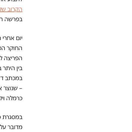
הקרוב של
בפרשה הק
יום אחרי 
החוקר הפר
הפריצה ל
בין היתר 
במכתב דור
– שנוצר א
כרמלה ויל
במסגרת סכ
מדובר על 