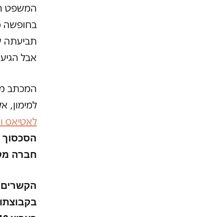
המשפט הגי
בחופשה מ
תביעתה של
אבל הגיעה
המכתב מפ
למימון, א
לאטיאס ו/
הסכסוך ב
חברה מקב
הקשרים ש
בקבוצתו 