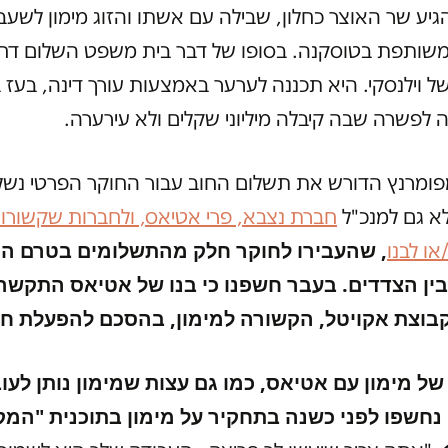
ע שר האוצר כחלון, שבילה עם אשתו והזוג מימון לשעב
שותפת בטוסקנה. בסופו של דבר בית משפט השלום דח
 וילנסקי. היא תכננה לערער באמצעות עורך דינה, בעז בן
 לפשרה שבה קיבלה מיליוני שקלים ולא עירערה.
ומרנץ הדורש את תשלום החוב עבור החוקר הפרטי נשל
לא גם למנכ"ל
חברת נצבא, פרי אטיאס, ולחברות שקשורו
, שהעבירו לחוקר חלק מהתשלומים בטרם ה
או לבנו
ין הצדדים. בעבר חשפנו כי בנו של אטיאס התקשר
וצת אקויטל, הקשורה למימון, בהסכם להפעלת חני
ל מימון עם אטיאס, כמו גם עצות שמימון נותן לעו
נחשפו לפני כשנה בתחקיר על מימון בתוכנית "המק