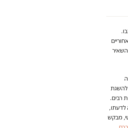
ו.
חוריים
השאיר
ה
 להשגת
 רבים.
 לדעתו,
י, מבקש
ברם