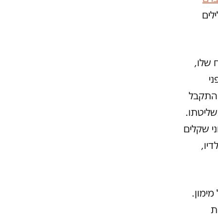
לים
 שלו,
ני
והתקבל
שליטתו.
י שקלים
דיו,
ימון.
ת