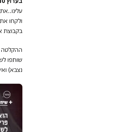
בערוץ 10.
עלינו..את
ולקחו את 
בקבוצת אקוי
ההקלטה תי
שותפו לשל
נצבא) ואי