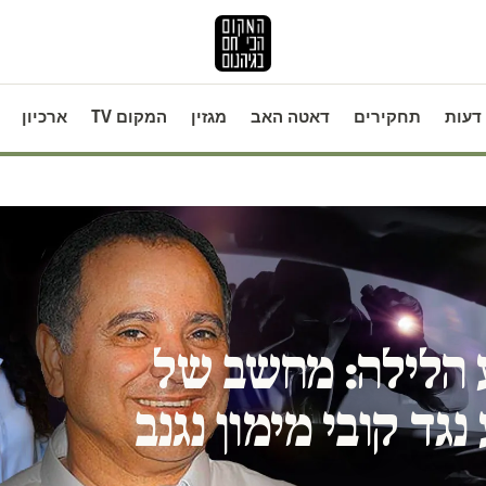
דעות
תחקירים
דאטה האב
מגזין
המקום TV
ארכיון
 הלילה: מחשב של
נגד קובי מימון נגנב