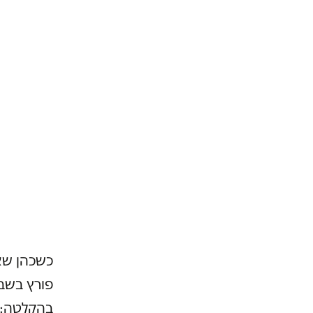
כשכהן שא
פורץ בשב
בהקלטה: 