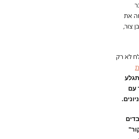
ר
ה את
 צור,
ח לא רק
ת
תגלע
 עם
ונים.
בדים
ור"