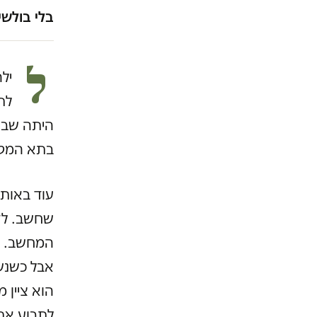
בלי בולשי
ל
יל
לת
היתה שבו
בתא המטע
עוד באותו
שחשב. לדב
המחשב. פו
אבל כשנשא
הוא ציין 
לתבוע א