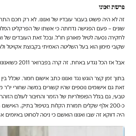
פרשת ואנונו
זה לא היה פשוט בעבור עובדיו של ואנונו. לא רק חכם ה
שונים – פעם הפגישה נדחתה כי אשתו של הפרקליט המלו
לחקירה נסעה לטיול מאורגן חו"ל. ובכל זאת העובדים של וא
שקובי מימון הוא בעל השליטה האמיתי בקבוצת אקויטל ול
אבל אז הכל נגדע באחת. זה קרה בפברואר 2011 כשואנונו נעצר ופרשת רשות המסים 2 התפוצצה.
בתוך זמן קצר הוגש נגד ואנונו כתב אישום חמור. שכלל בי
זאת גם אישומים נוספים שהיו קשורים במשה שחורי יו"ר מ
טבעי, גם בגלל הפופולריות של הזמר והחיבור לעולם הזוהר
כ-200 אלף שקלים תמורת הקלות בטיפול בתיק. האישו
היה דווקא זה שבו ואנונו הואשם כי ניסה לסחוט באיומים את