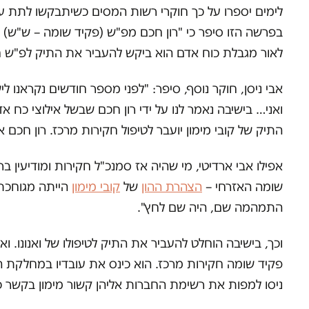
לימים יספרו על כך חוקרי רשות המסים כשיתבקשו לתת ע
בפרשה הזו סיפר כי "רון חכם מפ"ש (פקיד שומה – ש"ש) 
לאור מגבלת כוח אדם הוא ביקש להעביר את התיק לפ"ש ח
אבי ניסן, חוקר נוסף, סיפר: "לפני מספר חודשים נקראנו ל
ואני… בישיבה נאמר לנו על ידי רון חכם שבשל אילוצי כח
התיק של קובי מימון יועבר לטיפול חקירות מרכז. רון חכם 
אפילו אבי ארדיטי, מי שהיה אז סמנכ"ל חקירות ומודיעין
שומה האזרחי –
הצהרת ההון
של
קובי מימון
הייתה מגוחכת 
התמהמה שם, היה שם לחץ".
פקיד שומה חקירות מרכז. הוא כינס את עובדיו במחלקת 
ניסו למפות את רשימת החברות אליהן קשור מימון בקשר כל