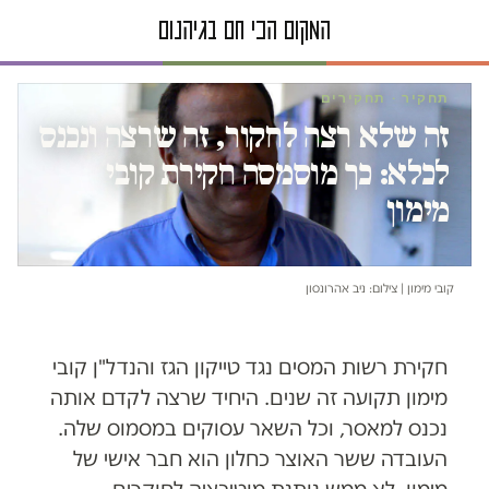
תחקיר · תחקירים
זה שלא רצה לחקור, זה שרצה ונכנס
לכלא: כך מוסמסה חקירת קובי
מימון
קובי מימון | צילום: ניב אהרונסון
חקירת רשות המסים נגד טייקון הגז והנדל"ן קובי
מימון תקועה זה שנים. היחיד שרצה לקדם אותה
נכנס למאסר, וכל השאר עסוקים במסמוס שלה.
העובדה ששר האוצר כחלון הוא חבר אישי של