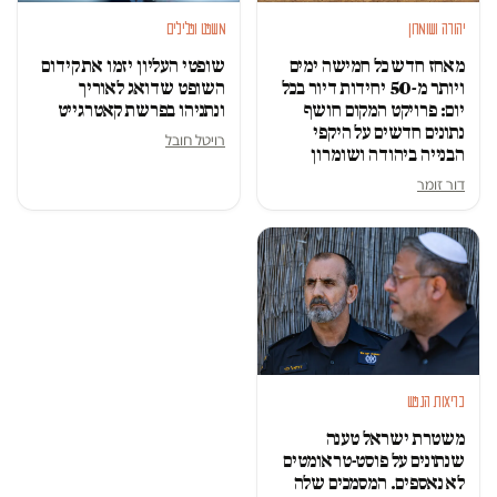
יהודה ושומרון
משפט ופלילים
מאחז חדש כל חמישה ימים
שופטי העליון יזמו את קידום
ויותר מ-50 יחידות דיור בכל
השופט שדואג לאוריך
יום: פרויקט המקום חושף
ונתניהו בפרשת קאטרגייט
נתונים חדשים על היקפי
רויטל חובל
הבנייה ביהודה ושומרון
דור זומר
בריאות הנפש
משטרת ישראל טענה
שנתונים על פוסט-טראומטים
לא נאספים. המסמכים שלה