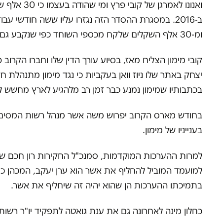
ואנונו לא
ב-2016. במסגרת ההסדר הזה נגזרו עליו ששה חודשי
ומ-30 אלף השקלים שלקח מכספי השוחד כפי שנקבע גם בהסתמך על הודאתו בהכרעת הדין של ואנונו – לא נותר זכר בהסדר הטיעון עמו.
קובי מימון הצליח מאז, בסיוע עורך הדין שלו וחברו הקרו
יצחק באתר שלו ניוז וואן בעקביות כי נגד מימון מתנהלת
בכתבותיו שמימון נמנע כבר זמן רב מלהגיע לארץ מחשש למ
בחודש מארס הקרוב יפרוש משה אשר מנהל רשות המסים 
בענייניו של מימון.
למרות ההערכות המוקדמות, סמנכ"ל החקירות רון חכם שנ
למועמד המוביל להחליף את אשר הוא ערן יעקב, המכהן כמ
בתמיכתו ההערכות הן שהוא יהיה זה שיחליף את אשר.
כחלון מינה לאחרונה גם את ענת גואטה לתפקיד יו"ר רשות