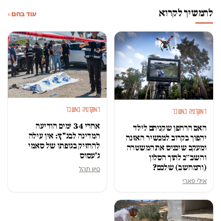
להמשיך לקרוא
עוד בחם ›
דמוקרטיה במשבר
דמוקרטיה במשבר
אחרי 34 ימים הודיעה
האם הרחפן שקניתם לילד
המדינה לבג"ץ: אין עילה
יהפוך בקרוב למכשיר האזנה
להחזיק בגופתו של סאמי
ומעקב שיכניס את המשטרה
ג'עסוס
והשב״כ לתוך הסלון
(והמחשב) שלכם?
סיון תהל
אילי פארי