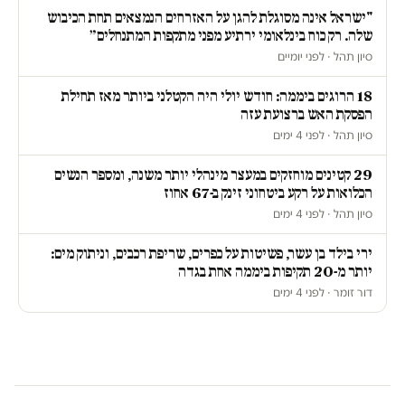
"ישראל אינה מסוגלת להגן על האזרחים הנמצאים תחת הכיבוש
שלה. רק כוח בינלאומי ירתיע מפני מתקפות המתנחלים״
סיון תהל · לפני יומיים
18 הרוגים ביממה: חודש יולי היה הקטלני ביותר מאז תחילת
הפסקת האש ברצועת עזה
סיון תהל · לפני 4 ימים
29 קטינים מוחזקים במעצר מינהלי יותר משנה, ומספר הנשים
הכלואות על רקע ביטחוני זינק ב-67 אחוז
סיון תהל · לפני 4 ימים
ירי בילד בן עשר, פשיטות על כפרים, שריפת רכבים, וניתוק מים:
יותר מ-20 תקיפות ביממה אחת בגדה
דור זומר · לפני 4 ימים