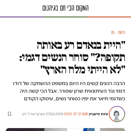
חדשות · חם
"היית בנאדם רע באותה
תקופה?" סוחר הנשים דגמי:
"לא הייתי מלח הארץ"
הרבה רגעים קשים היו היום במשפט ההשתקה של דודו
דגמי נגד העיתונאית שרון שפורר. אבל הכי קשה היה
כשדגמי תיאר את ימיו כסוחר נשים, עיסוקו הקודם
עינת פישביין
·
·
27.03.2019
·
זמן קריאה 7 דק׳
המקום הכי חם בגיהנום