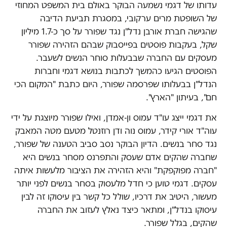
עדותו של דגמי נשמעה הבוקר באולם בית המשפט המחוזי
של השופטת מרים ערקובי, במסגרת תביעת הדיבה
שהגישה חברת אורבן נדל"ן נגד שפורר על סך כ-1.7 מיליון
שקל, בעקבות פוסטים בפייסבוק שבהם הזהירה שפורר
מעסקים עם החברה שבבעלות סוחר הנשים לשעבר.
הפוסטים הגיעו כהמשך לכתבות בנושא דגמי וחברות
הנדל"ן בבעלותו שפרסמה שפורר, היום כתבת "המקום הכי
חם", בעיתון "הארץ".
את דגמי ייצג עו"ד עמוס ון-אמדן, ואילו שפורר מיוצגת על ידי
עוה"ד אורי קידר, עמוס נוה ודן רוזנטל מטעם מטה המאבק
נגד סחר בנשים. הדיון הבוקר נסב סביב הטענה של שפורר,
שחברה שהקים אדם שעסק והתפרנס מסחר בנשים היא
"חברה מפוקפקת" והיא הזהירה את הציבור מלעשות איתה
עסקים. דגמי טוען כי חדל מלעסוק בסחר בנשים לפני יותר
מעשור, היטיב את דרכיו, שולל כל קשר בין עיסוקו זה לבין
עיסוקו בנדל"ן, ומתאר כיצד נאלץ לעזוב את החברה
שהקים, בגלל שפורר.