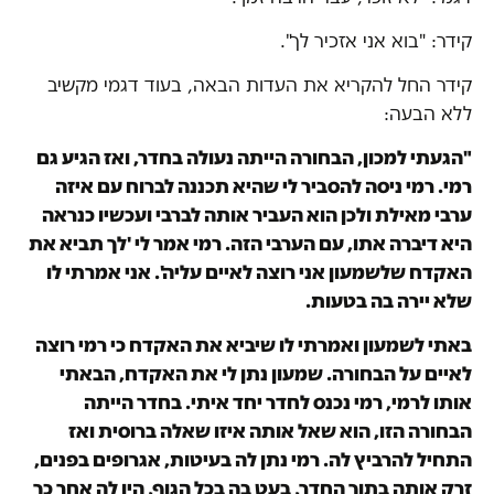
קידר: "בוא אני אזכיר לך".
קידר החל להקריא את העדות הבאה, בעוד דגמי מקשיב
ללא הבעה:
"הגעתי למכון, הבחורה הייתה נעולה בחדר, ואז הגיע גם
רמי. רמי ניסה להסביר לי שהיא תכננה לברוח עם איזה
ערבי מאילת ולכן הוא העביר אותה לברבי ועכשיו כנראה
היא דיברה אתו, עם הערבי הזה. רמי אמר לי 'לך תביא את
האקדח שלשמעון אני רוצה לאיים עליה'. אני אמרתי לו
שלא יירה בה בטעות.
באתי לשמעון ואמרתי לו שיביא את האקדח כי רמי רוצה
לאיים על הבחורה. שמעון נתן לי את האקדח, הבאתי
אותו לרמי, רמי נכנס לחדר יחד איתי. בחדר הייתה
הבחורה הזו, הוא שאל אותה איזו שאלה ברוסית ואז
התחיל להרביץ לה. רמי נתן לה בעיטות, אגרופים בפנים,
זרק אותה בתוך החדר, בעט בה בכל הגוף, היו לה אחר כך