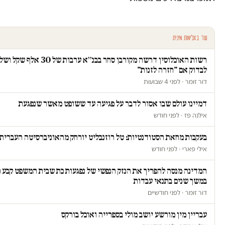
עוד באלימות מינית
רשות האוכלוסין דרשה מקורבן סחר בבנ״א ערבו
לבדוק אם "חזרה לזנות"
דור זומר · לפני 4 שבועות
דמיינו עולם שבו אסור לדבר על פגיעה עד ששופט מאשר שנפגעת
אילנה פז · לפני חודש
בעקבות מחאת הסטודנטיות: טל רוזנבליט יורחק מהאוניברסיטה העברית
אילי פארי · לפני חודש
המדינה מנסה להפריך את הנזק הנפשי של נפגעות כת שבית המשפט קבע כי
במשך שנים בתנאי עבדות
דור זומר · לפני חודשיים
עבריין מין מורשע יושב מולי בספרייה ואוכל בורקס