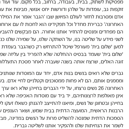
מפסיקות לשתוק, בבית, בעבודה, ברחוב, בכל מקום. עוד ועוד נ
זוקפות גב, עומדות על שלהן ודורשות יחס אנושי, מבינות את ער
אדם ומסרבות לחזור לעולם המיושן שבו 'הגבר אומר את המילה
האחרונה' כברירת מחדל וכל תפקידינו הוא לחכות לו עם ארוחת
הם מפחדים ומנסים להחזיר אותנו אחורה. הם מבקשים להעבי
לשני מידע על שליטה בנו, על השתקה שלנו, על שמירה שלנו כנ
למען 'שלום בית' מעורפל שיכול להתרחש רק כשהגבר בעמדת כ
'שלום בית' שעמד בבסיס ההחלטה שלא להפריד בין עליזה שפק 
זוגה האלים, שרצח אותה בשנה שעברה לאחר מסכת התעללות
גברים שלא רואים בנשים בנות אדם, יחד עם המוסדות שנותנים
ומממנים אותם, הם לא פחות ממסוכנים וקטלניים לחיי אדם. בש
האחרונה 26 נשים נרצחו, על ידי הגברים בחייהן שלא ראו ער
אינן מאולפות לרצונותיהם, יד ביד עם מוסדות האכיפה שלא רא
בחייהן ובטחונן של נשים, ומיאנו להתייצב להגנתן כשאלו זעקו ל
הרבנות הראשית, המועצה הדתית בבית שמש, ושאר הענפים ש
הסמכות הדתית שמנסה להשליט מרות על הנשים במדינה, מב
לשמר את הנחיתות שלנו ולהפקיר אותנו לשליטה גברית.