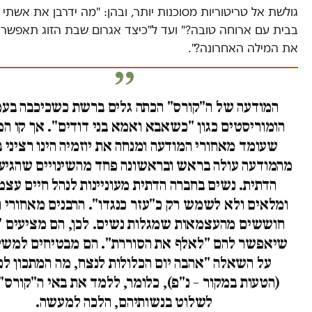
גולשת אל טריטוריות מסוכנות יותר, ובהן: "מה ידרבן את אשתי 
בבית עם ארוחה טובה?" ועד ל"כיצד אגרום שבת הזוג תאפשר ל
את המילה האחרונה?".
המודעה של ה"קורס" הכתה גלים ברשת כשכיכבה בעמ
הומוריסטים כגון "כשאבא ואמא בני דודים". אך קו ה
שעומד מאחורי המודעה ומנחה את יוזמיה הינו רציני ב
מהמודעה עולה בראש ובראשונה פחד מהשינויים שהגיעו
הדתית. נשים בחברה הדתית מעוניינות לנהל חיים עצמ
ומלאים ולא לשמש רק כ"עזר כנגדו". הרבנים מאחורי 
חוששים מהעצמאות שמגלות נשים. לכן, הם מציעים "
שיאפשר להם "לאלף את הסוררת". הם מבטיחים למשל
על השאלה "אהבה יום הכלולות לנצח, מה המתכון לכ
(הטעות במקור – נ"פ), כלומר, ללמד את באי ה"קורס"
לשלוט בנשותיהם, הלכה למעשה.