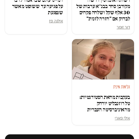
רשות האוכלוסין דרשה
דמיינו עולם שבו אסור לדבר
מקורבן סחר בבנ״א ערבות של
על פגיעה עד ששופט מאשר
30 אלף שקל ושלחה פקחים
שנפגעת
לבדוק אם "חזרה לזנות"
אילנה פז
דור זומר
אלימות מינית
בעקבות מחאת הסטודנטיות:
טל רוזנבליט יורחק
מהאוניברסיטה העברית
אילי פארי