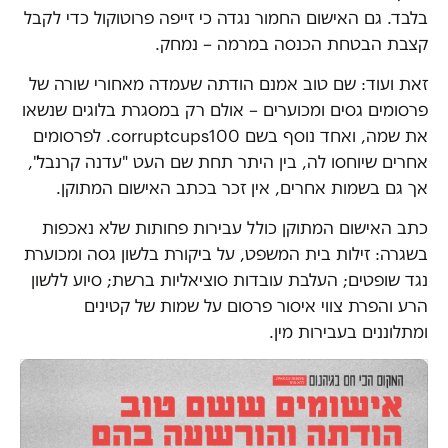
בלבד. גם האישום החמור נגדה כי זייפה פרוטוקול כדי לקבל
קצבת הבטחת הכנסה במרמה – נמחק.
זאת ועוד: שם טוב אמנם הודתה שעמדה מאחורי שורה של
פרסומים גסים ומכוערים – אולם רק במסגרת בלוגים שנשאו
את שמה, ואחד נוסף בשם corruptcups100. לפרסומים
אחרים שיוחסו לה, בין היתר תחת שם העט "עדנה קרנבל",
אך גם בשמות אחרים, אין זכר בכתב האישום המתוקן.
כתב האישום המתוקן כולל עבירות פחותות שלא נאכפות
בשגרה: זילות בית המשפט, על ביקורת בלשון גסה ומכוערת
נגד שופטים; העלבת עובדות סוציאליות ברשת; סיוע ללשון
הרע והפרת צווי איסור פרסום על שמות של קטינים
ומתלוננים בעבירות מין.