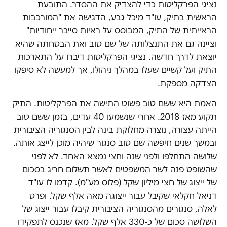
נציגי הפרקליטות כדי להצדיק את ההסדר. התובעת
הראשית בתיק, עו"ד מיכל גבע, הדגישה את "המורכבות
הראייתית של התיק, המבוסס על ראיות סייבר ייחודיות"
וציינה גם את התנצלותה של שם טוב ואת הבטחתה שהיא
יוצאת לדרך חדשה. נציגי הפרקליטות דיברו על התארכות
התיק ועל קשיים שעלו במהלך ניהולו, אך למעשה לא סיפקו
הצדקה מספקת.
האמת היא ששם טוב פשוט התישה את הפרקליטות. התיק
תקוע מאז 2018. אחרי שנשמעו 40 עדים, בזמן ששם טוב
הייתה עצורה, נוצרה מחלוקת בינה לבין הסנגוריה הציבורית
ובמשך שנים חיפשה שם טוב סנגור שיהיה מוכן לייצג אותה.
שלושה התחלפו ולפני שנה וחצי נמצא האחד. לא לפני
שהשופט פנה לשר המשפטים לאשר תשלום חריג בסכום
של ייצוג של חצי מיליון שקל (פלוס מע"מ). קדמו לו עו"ד
דניאל חקלאי שקיבל עבור ייצוגה מאה אלף שקל. ופרט
לאלה, סנגורים מהסנגוריה הציבורית קיבלו עבור ייצוג של
השלושה סכום של כ-330 אלף שקל. מאז שנכנס לתפקידו