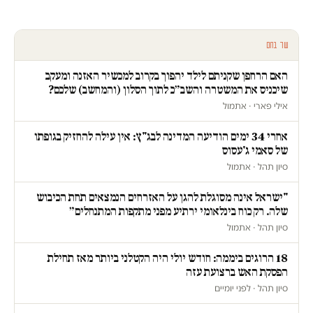
עוד בחם
האם הרחפן שקניתם לילד יהפוך בקרוב למכשיר האזנה ומעקב
שיכניס את המשטרה והשב״כ לתוך הסלון (והמחשב) שלכם?
אילי פארי · אתמול
אחרי 34 ימים הודיעה המדינה לבג"ץ: אין עילה להחזיק בגופתו
של סאמי ג'עסוס
סיון תהל · אתמול
"ישראל אינה מסוגלת להגן על האזרחים הנמצאים תחת הכיבוש
שלה. רק כוח בינלאומי ירתיע מפני מתקפות המתנחלים״
סיון תהל · אתמול
18 הרוגים ביממה: חודש יולי היה הקטלני ביותר מאז תחילת
הפסקת האש ברצועת עזה
סיון תהל · לפני יומיים