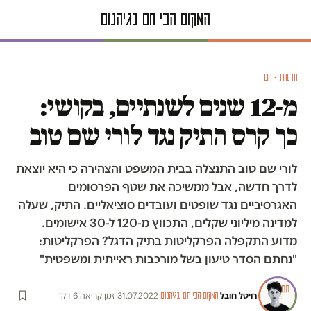
חדשות · חם
מ-12 שנים לשנתיים, בקושי:
כך קרס התיק נגד לורי שם טוב
לורי שם טוב התנצלה בבית המשפט והצהירה כי היא יוצאת
לדרך חדשה, אבל ממשיכה את שטף הפרסומים
האגרסיביים נגד שופטים ועובדים סוציאליים. התיק, שעלה
למדינה מיליוני שקלים, התכווץ מ-120 ל-30 אישומים.
מדוע התקפלה הפרקליטות בתיק הדגל? הפרקליטות:
"נחתם הסדר טיעון בשל מורכבות ראייתית ומשפטית"
רויטל חובל
·
·
31.07.2022
·
זמן קריאה 6 דק׳
המקום הכי חם בגיהנום