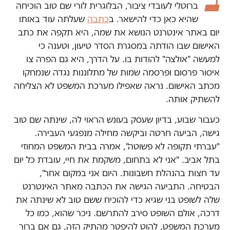
ברוטלי לעובדי ציבור, הבלוגרית לורי שם טוב הוכיחה
שהיא כאן כדי להישאר. ב
כתבה
שעלתה עוד באותו
יום באתר אינטרנט הנושא את שמה, היא תקפה את כתב
האישום שבו הודתה במסגרת הסדר טיעון, וטענה כי
למעשה "אולצה" להודות בו. על הדרך, היא גם הפרה צו
איסור פרסום ופרסמה שמות של מתלוננות נגדה שנמחקו
מכתב האישום. נראה שאפילו מערכת המשפט לא הצליחה
להשתיק אותה.
כעבור שבוע, בדיון שעסק בעונש הראוי לה, שינתה שם טוב
גישה, הביעה חרטה וביקשה מחילה מנפגעי העבירה.
"עברתי תקופה לא פשוטה", אמרה בבית המשפט המחוזי
בתל אביב. "אני לא בתחום, משקמת את חיי, עובדת כל יום
עד חצות בהנהלת חשבונות. היום אני במקום אחר",
הבטיחה. התביעה הגישה את הכתבה מאתר האינטרנט
שלה לשופט בני שגיא כדי להוכיח ששם טוב לא שינתה את
דרכה, אולם השופט סירב להתרשם. ניכר שהוא, כמו כל
מערכת המשפט, להוט להיפטר מהתיק הזה, גם אם ברור