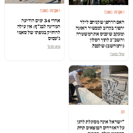
דמוקרטיה במשבר
דמוקרטיה במשבר
אחרי 34 ימים הודיעה
האם הרחפן שקניתם לילד
המדינה לבג"ץ: אין עילה
יהפוך בקרוב למכשיר האזנה
להחזיק בגופתו של סאמי
ומעקב שיכניס את המשטרה
ג'עסוס
והשב״כ לתוך הסלון
(והמחשב) שלכם?
סיון תהל
אילי פארי
חם
"ישראל אינה מסוגלת להגן
על האזרחים הנמצאים תחת