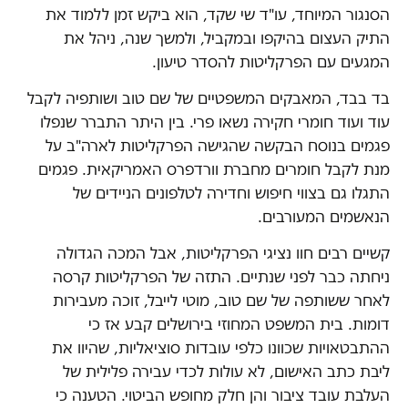
הסנגור המיוחד, עו"ד שי שקד, הוא ביקש זמן ללמוד את
התיק העצום בהיקפו ובמקביל, ולמשך שנה, ניהל את
המגעים עם הפרקליטות להסדר טיעון.
בד בבד, המאבקים המשפטיים של שם טוב ושותפיה לקבל
עוד ועוד חומרי חקירה נשאו פרי. בין היתר התברר שנפלו
פגמים בנוסח הבקשה שהגישה הפרקליטות לארה"ב על
מנת לקבל חומרים מחברת וורדפרס האמריקאית. פגמים
התגלו גם בצווי חיפוש וחדירה לטלפונים הניידים של
הנאשמים המעורבים.
קשיים רבים חוו נציגי הפרקליטות, אבל המכה הגדולה
ניחתה כבר לפני שנתיים. התזה של הפרקליטות קרסה
לאחר ששותפה של שם טוב, מוטי לייבל, זוכה מעבירות
דומות. בית המשפט המחוזי בירושלים קבע אז כי
ההתבטאויות שכוונו כלפי עובדות סוציאליות, שהיוו את
ליבת כתב האישום, לא עולות לכדי עבירה פלילית של
העלבת עובד ציבור והן חלק מחופש הביטוי. הטענה כי