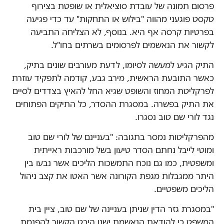
פרסום תמונה של עובדת סוציאלית או שופטת בצירוף
טקסט פוגעני מהווה "בילוש או התחקות" עד כדי פגיעה
בפרטיות קרסה אף היא. בנוסף, לא הצליחה התביעה
לקשור את הנאשמים לפרסומים בשרתים בחו"ל.
התיק הגיע למעשה לסיומו, לדעת מעורבים שונים בתיק,
כאשר התובעת הראשית, מירב גבע, קודמה לתפקיד עוזרת
לפרקליטת המחוז והשופט שגיא החל להאיץ בצדדים לסיים
את התיק בפשרה. במסגרת ההסדר, כל התיקים הפתוחים
נגד לורי שם טוב נסגרו.
מהפרקליטות נמסר בתגובה: "בעניינם של לורי שם טוב
ומוטי לייבל נחתם הסדר טיעון בשל מורכבות ראייתית
ומשפטית, כמו גם נוכח התמשכות הליכים אשר נבעו בין
היתר ממגבלות מגפת הקורונה אשר האטו את קצב ניהול
הליכים משפטיים.
"במסגרת גזר הדין שניתן בעניינה של שם טוב, ציין בית
המשפט כי להודאת הנאשמת ישנו היבט הקשור להפנמת