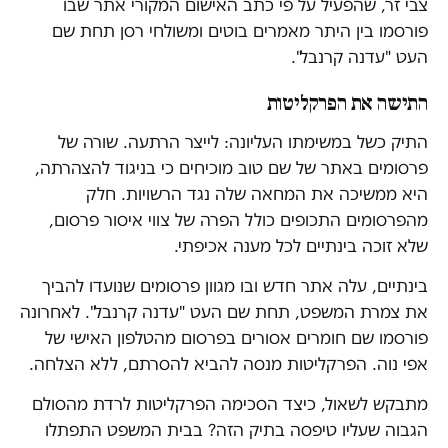
צבי זר, שהפעיל על פי כתב האישום המקורי אתר שבו
פורסמו בין היתר מאמרים בוטים ומשולחי רסן תחת שם
העט "עדנה קרנבל".
התישה את הפרקליטות
התיק כשל במשימתו העליונה: לייצר הרתעה. שורה של
פרסומים באתר של שם טוב מוכיחים כי בניגוד להצהרתה,
היא ממשיכה את המחאה שלה נגד הרשויות. חלק
מהפרסומים התכופים כולל הפרה של צווי איסור פרסום,
שלא זוכה בינתיים לכל מענה אכיפתי.
בינתיים, עלה אתר חדש ובו מגוון פרסומים שנועדו להביך
את צמרת המשפט, תחת שם העט "עדנה קרנבל". לאחרונה
פורסמו שם חומרים אסורים בפרסום מהטלפון האישי של
אפי נוה. הפרקליטות מנסה להביא להסרתם, ללא הצלחה.
מתבקש לשאול, כיצד הסכימה הפרקליטות לרדת מהסולם
הגבוה שעליו טיפסה בתיק הזה? בבית המשפט התפתלו