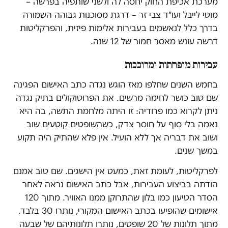
מערכת אכיפת החוק יחסה לה ולשני שותפיה בפרשה –
מוטי לייבל ועו"ד צבי זר – דרגת מסוכנות גבוהה השמורה
בדרך כלל לנאשמים בעבירות אלימות פיזית, והפרקליטות
דרשה עונש מאסר חמור של 12 שנה.
עבירות מופחתות ומרוככות
בחמש השנים שחלפו מאז הוגש נגדה כתב האישום הפגינה
שם טוב כושר לחימה מרשים. את הפרוטוקולים בתיק נגדה
ניתן לקרוא כמו פרודיה: זו היתה מלחמת התשה, בה היא
נאמה בלי סוף על חוסר צדק, כשהשופטים קוטעים שוב
ושוב את דבריה אך ללא הועיל. אין פלא שהתיק היה תקוע
במשך שנים.
לפרקליטות, לעומת זאת, כמעט אין הישגים. שם טוב אמנם
הודתה בביצוע העבירות, אבל כתב האישום נראה לאחר
הסדר הטיעון כמו בלון שהתרוקן ממנו האוויר. מתוך 120
אישומים שהופיעו בכתב האישום המקורי, נותרו 30 בלבד.
מתוך תלונות של 20 שופטים, נותרו תלונותיהם של שבעה