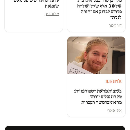
מקורבן סחר בבנ״א ערבות
על פגיעה עד ששופט מאשר
של 30 אלף שקל ושלחה
שנפגעת
פקחים לבדוק אם "חזרה
אילנה פז
לזנות"
דור זומר
אלימות מינית
בעקבות מחאת הסטודנטיות:
טל רוזנבליט יורחק
מהאוניברסיטה העברית
אילי פארי