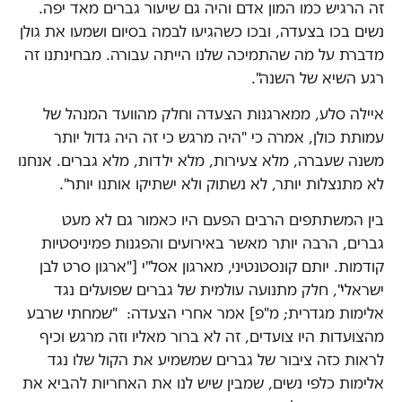
זה הרגיש כמו המון אדם והיה גם שיעור גברים מאד יפה.
נשים בכו בצעדה, ובכו כשהגיעו לבמה בסיום ושמעו את גולן
מדברת על מה שהתמיכה שלנו הייתה עבורה. מבחינתנו זה
רגע השיא של השנה".
איילה סלע, ממארגנות הצעדה וחלק מהוועד המנהל של
עמותת כולן, אמרה כי "היה מרגש כי זה היה גדול יותר
משנה שעברה, מלא צעירות, מלא ילדות, מלא גברים. אנחנו
לא מתנצלות יותר, לא נשתוק ולא ישתיקו אותנו יותר".
בין המשתתפים הרבים הפעם היו כאמור גם לא מעט
גברים, הרבה יותר מאשר באירועים והפגנות פמיניסטיות
קודמות. יותם קונסטנטיני, מארגון אסל"י ["ארגון סרט לבן
ישראלי", חלק מתנועה עולמית של גברים שפועלים נגד
אלימות מגדרית; מ"פ] אמר אחרי הצעדה: "שמחתי שרבע
מהצועדות היו צועדים, זה לא ברור מאליו וזה מרגש וכיף
לראות כזה ציבור של גברים שמשמיע את הקול שלו נגד
אלימות כלפי נשים, שמבין שיש לנו את האחריות להביא את