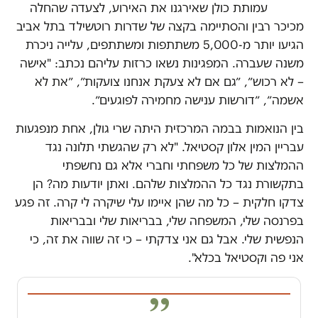
עמותת כולן שאירגנו את האירוע, לצעדה שהחלה
מכיכר רבין והסתיימה בקצה של שדרות רוטשילד בתל אביב
הגיעו יותר מ-5,000 משתתפות ומשתתפים, עלייה ניכרת
משנה שעברה. המפגינות נשאו כרזות עליהם נכתב: "אישה
– לא רכוש״, ״גם אם לא צעקת אנחנו צועקות״, ״את לא
אשמה״, ״דורשות ענישה מחמירה לפוגעים״.
בין הנואמות בבמה המרכזית היתה שרי גולן, אחת מנפגעות
עבריין המין אלון קסטיאל. "לא רק שהגשתי תלונה נגד
ההמלצות של כל משפחתי וחברי אלא גם נחשפתי
בתקשורת נגד כל ההמלצות שלהם. ואתן יודעות מה? הן
צדקו חלקית – כל מה שהן איימו עלי שיקרה לי קרה. זה פגע
בפרנסה שלי, המשפחה שלי, בבריאות שלי ובבריאות
הנפשית שלי. אבל גם אני צדקתי – כי זה שווה את זה, כי
אני פה וקסטיאל בכלא".