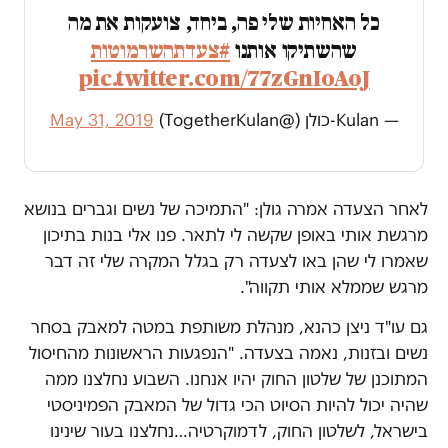
כל האחיות שלי פה, ביחד, צועקות את מה
שהשתיקו אותנו
#צעדתהשרמוטות
pic.twitter.com/77zGnIoAoJ
— Kulan-כולן (@TogetherKulan)
May 31, 2019
לאחר הצעדה אמרה גולן: "התמיכה של נשים וגברים בנושא
מרגשת אותי באופן שקשה לי לתאר. פנו אלי בנות בתיכון
שאמרו לי שהן באו לצעדה רק בגלל המקרה שלי זה דבר
מרגש שממלא אותי תקווה".
גם עו"ד ניצן כהנא, מנהלת משותפת במטה למאבק בסחר
נשים ובזנות, נאמה בצעדה. "הנפגעות הראשונות מהחיסול
המתוכנן של שלטון החוק יהיו אנחנו. השבוע נחלצנו ממה
שהיה יכול להיות הסיוט הכי גדול של המאבק הפמיניסטי
בישראל, לשלטון החוק, לדמוקרטיה…נחלצנו בעור שינינו