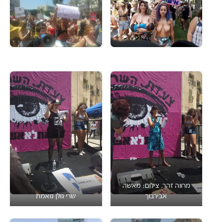
מרווה זהר. צילום: מאשה
אבירבוך
שרי גולן נואמת