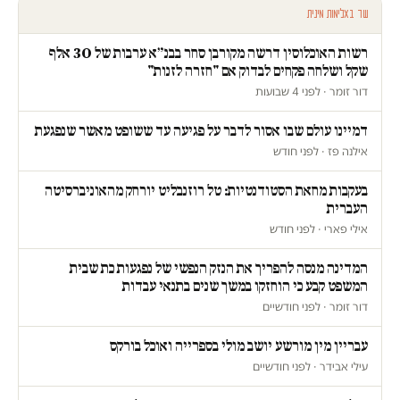
עוד באלימות מינית
רשות האוכלוסין דרשה מקורבן סחר בבנ״א ערבות של 30 אלף
שקל ושלחה פקחים לבדוק אם "חזרה לזנות"
דור זומר · לפני 4 שבועות
דמיינו עולם שבו אסור לדבר על פגיעה עד ששופט מאשר שנפגעת
אילנה פז · לפני חודש
בעקבות מחאת הסטודנטיות: טל רוזנבליט יורחק מהאוניברסיטה
העברית
אילי פארי · לפני חודש
המדינה מנסה להפריך את הנזק הנפשי של נפגעות כת שבית
המשפט קבע כי הוחזקו במשך שנים בתנאי עבדות
דור זומר · לפני חודשיים
עבריין מין מורשע יושב מולי בספרייה ואוכל בורקס
עילי אבידר · לפני חודשיים